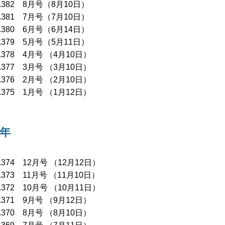
o.382 8月号（8月10日）
o.381 7月号（7月10日）
o.380 6月号（6月14日）
o.379 5月号（5月11日）
.378 4月号 （4月10日）
.377 3月号 （3月10日）
.376 2月号 （2月10日）
.375 1月号 （1月12日）
2年
.374 12月号 （12月12日）
.373 11月号 （11月10日）
.372 10月号 （10月11日）
.371 9月号 （9月12日）
.370 8月号 （8月10日）