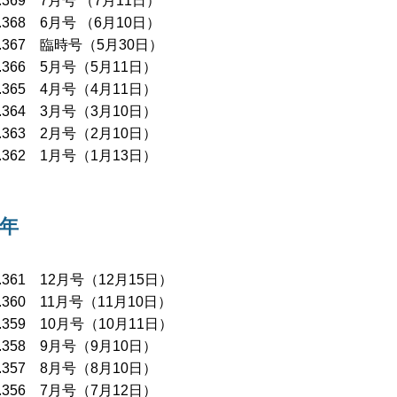
.369 7月号 （7月11日）
.368 6月号 （6月10日）
o.367 臨時号（5月30日）
o.366 5月号（5月11日）
o.365 4月号（4月11日）
o.364 3月号（3月10日）
o.363 2月号（2月10日）
o.362 1月号（1月13日）
1年
.361 12月号（12月15日）
.360 11月号（11月10日）
.359 10月号（10月11日）
o.358 9月号（9月10日）
o.357 8月号（8月10日）
o.356 7月号（7月12日）