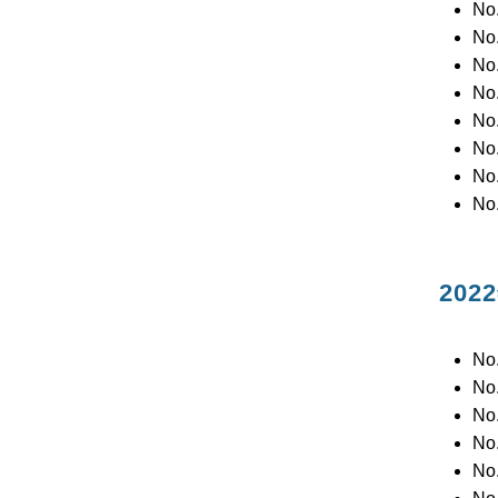
N
N
N
N
No
No
No
No
202
No
No
No
No
No