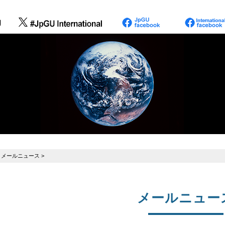
>
メールニュース
>
メールニュー