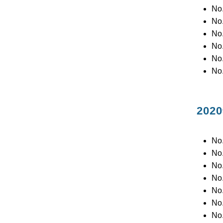
N
N
N
N
N
N
202
No
No
No
N
N
N
N