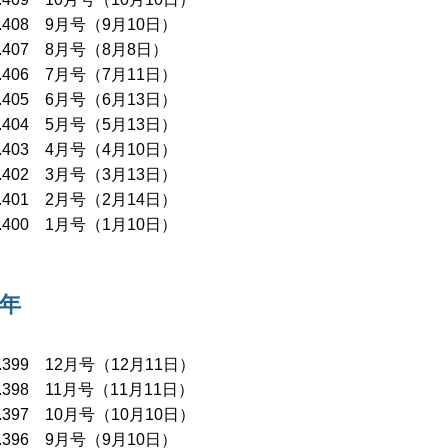
o.408 9月号（9月10日）
o.407 8月号（8月8日）
o.406 7月号（7月11日）
o.405 6月号（6月13日）
o.404 5月号（5月13日）
o.403 4月号（4月10日）
o.402 3月号（3月13日）
o.401 2月号（2月14日）
o.400 1月号（1月10日）
4年
.399 12月号（12月11日）
.398 11月号（11月11日）
.397 10月号（10月10日）
o.396 9月号（9月10日）