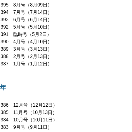
o.395 8月号（8月09日）
o.394 7月号（7月14日）
o.393 6月号（6月14日）
o.392 5月号（5月10日）
o.391 臨時号（5月2日）
o.390 4月号（4月10日）
o.389 3月号（3月13日）
o.388 2月号（2月13日）
o.387 1月号（1月12日）
3年
.386 12月号（12月12日）
.385 11月号（10月13日）
.384 10月号（10月11日）
o.383 9月号（9月11日）