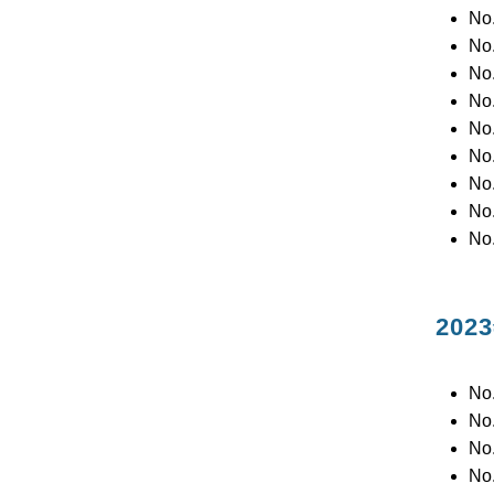
N
N
N
N
N
N
N
N
N
202
No
No
No
N