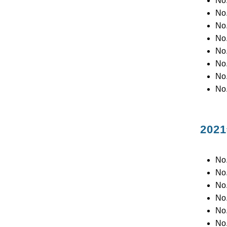
No
No
N
N
N
N
N
N
202
No
No
No
N
N
N