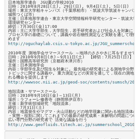
日本地形学連合　JGU夏の学校2010

日時：2010年8月28日(土), 29日(日), 9月4日(土), 5日(日)

場所：東京大学柏キャンパス（千葉県柏市）・筑波大学筑波キャンパス（
城県つくば市）

主催：日本地形学連合・東京大学空間情報科学研究センター・筑波大学陸
環境研究センター

締切：7月30日(金)17:00

内容：主に大学学部生，大学院生，若手研究者および社会人を対象に，地
プロセス学の基礎について，講義や岩石物性測定など実験を通して理解を
http://oguchaylab.csis.u-tokyo.ac.jp/JGU_summerschoo
2010年度 測地学会サマースクール ～地球のささやきに耳をすませて～
日時：2010年9月8日(水)～9月11日(土)　【締切：7月25日(日)】

場所：国際高等研究所（京都府木津川市）

主催：日本測地学会

内容：学部学生及び院生を対象に, 最先端の研究者による測地学分野の最
トピックに関する講義や, 重力測定などの実習を通して，現在の測地学に
http://wwwsoc.nii.ac.jp/geod-soc/contents/sumsch/201
地殻流体・サマースクール

日時：2010年9月10日(金)～13日(月)

場所：ラフォーレ修善寺（静岡県伊豆市）

主催：新学術領域研究「地殻流体」

締切：7月31日(土)

内容：地震発生やマグマ・火山活動などの地学現象に関わる地殻流体の起
・実態・役割に関してこれまでの最新の研究成果・未解明の問題について
http://www.geofluids.titech.ac.jp/summerschool_2010.