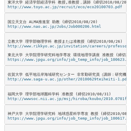
http://www.toyo.ac.jp/recruit/eco/eco20100703.pdf
http://www.nao.ac.jp/Jobs/Job000206.html
http://www.rikkyo.ac.jp/invitation/careers/professor
https://www.jpgu.org/info/job_temp_info/job_100623.p
http://www.saga-u.ac.jp/other/20100629teiheiti-1.pdf
http://wwwsoc.nii.ac.jp/msj/hiroba/koubo/2010.0701fu
https://www.jpgu.org/info/job_temp_info/job_100617.p