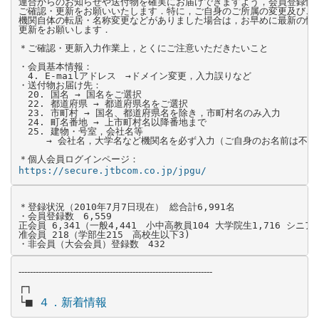
連合からのお知らせや送付物を確実にお届けできますよう，会員登録情報
ご確認・更新をお願いいたします．特に，ご自身のご所属の変更及びご所
機関自体の転居・名称変更などがありました場合は，お早めに最新の情報
更新をお願いします．

＊ご確認・更新入力作業上，とくにご注意いただきたいこと

・会員基本情報：

　4. E-mailアドレス　→ドメイン変更，入力誤りなど

・送付物お届け先：

　20. 国名 → 国名をご選択

　22. 都道府県 → 都道府県名をご選択

　23. 市町村 → 国名、都道府県名を除き，市町村名のみ入力

　24. 町名番地 → 上市町村名以降番地まで

　25. 建物・号室，会社名等

　　　→ 会社名，大学名など機関名を必ず入力（ご自身のお名前は不要）
https://secure.jtbcom.co.jp/jpgu/
＊登録状況（2010年7月7日現在） 総合計6,991名

・会員登録数　6,559

正会員 6,341（一般4,441　小中高教員104 大学院生1,716 シニア80
准会員 218（学部生215　高校生以下3)

・非会員（大会会員）登録数　432
--------------------------------------------------------------------
┌┐

└■
  ４．新着情報