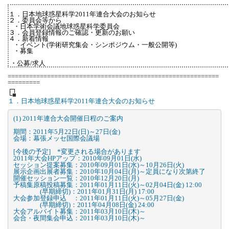
１．日本地球惑星科学2011年連合大会のお知らせ
２．委員会等から
・日本学術会議地球惑星科学委員会
３．
会員登録情報のご確認・更新のお願い
．新着情報
４
・イベント(学術研究集会・シンポジウム・一般公開等)
・募集
・公募/求人
===========================================================
=========
┌┐
└
■
日本地球惑星科学2011年連合大会のお知らせ
１．
(1) 2011年連合大会開催日程のご案内

期間：2011年5月22日(日)～27日(金)

会場：幕張メッセ国際会議場

[今後の予定]　*変更される場合があります

2011年大会HPアップ：2010年09月01日(水)

セッション提案募集：2010年09月01日(水)～10月26日(火)

展示企画出展者募集：2010年10月04日(月)～定員になり次第終了

開催セッション一覧：2010年12月20日(月)

予稿集原稿投稿募集：2011年01月11日(火)～02月04日(金) 12:00

　　　　(早期締切)：2011年01月31日(月) 17:00

大会参加登録申込　：2011年01月11日(火)～05月27日(金)

　　　　(早期締切)：2011年04月08日(金) 24:00

大会アルバイト募集：2011年03月10日(木)～

会合・夜間集会申込：2011年03月10日(木)～