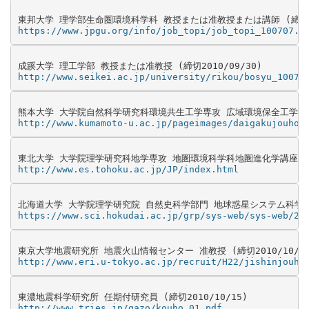
https://www.jpgu.org/info/job_topi/job_topi_100707.h
http://www.seikei.ac.jp/university/rikou/bosyu_10070
http://www.kumamoto-u.ac.jp/pageimages/daigakujouhou
http://www.es.tohoku.ac.jp/JP/index.html
https://www.sci.hokudai.ac.jp/grp/sys-web/sys-web/20
http://www.eri.u-tokyo.ac.jp/recruit/H22/jishinjouho
http://www.tries.jp/gazo/koubo_01.pdf