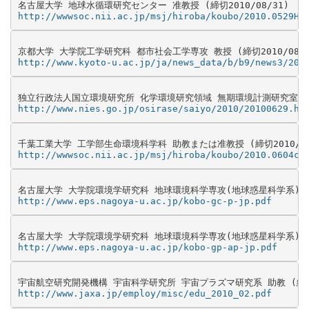
http://wwwsoc.nii.ac.jp/msj/hiroba/koubo/2010.0529Hy
http://www.kyoto-u.ac.jp/ja/news_data/b/b9/news3/201
http://www.nies.go.jp/osirase/saiyo/2010/20100629.ht
http://wwwsoc.nii.ac.jp/msj/hiroba/koubo/2010.0604ch
http://www.eps.nagoya-u.ac.jp/kobo-gc-p-jp.pdf
http://www.eps.nagoya-u.ac.jp/kobo-gp-ap-jp.pdf
http://www.jaxa.jp/employ/misc/edu_2010_02.pdf