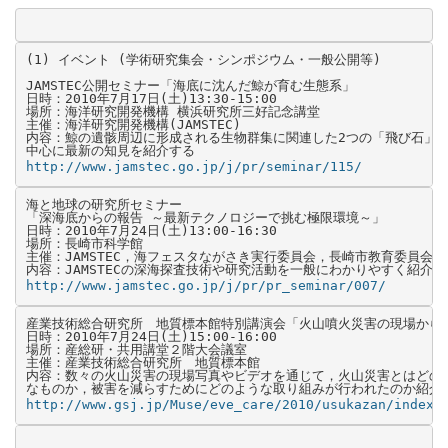
(1) イベント (学術研究集会・シンポジウム・一般公開等)

JAMSTEC公開セミナー「海底に沈んだ鯨が育む生態系」

日時：2010年7月17日(土)13:30-15:00

場所：海洋研究開発機構 横浜研究所三好記念講堂

主催：海洋研究開発機構(JAMSTEC)

内容：鯨の遺骸周辺に形成される生物群集に関連した2つの「飛び石」仮
http://www.jamstec.go.jp/j/pr/seminar/115/
海と地球の研究所セミナー 

「深海底からの報告 ～最新テクノロジーで挑む極限環境～」

日時：2010年7月24日(土)13:00-16:30

場所：長崎市科学館

主催：JAMSTEC，海フェスタながさき実行委員会，長崎市教育委員会

http://www.jamstec.go.jp/j/pr/pr_seminar/007/
産業技術総合研究所　地質標本館特別講演会「火山噴火災害の現場から」
日時：2010年7月24日(土)15:00-16:00

場所：産総研・共用講堂２階大会議室

主催：産業技術総合研究所　地質標本館

内容：数々の火山災害の現場写真やビデオを通じて，火山災害とはどのよ
http://www.gsj.jp/Muse/eve_care/2010/usukazan/index.