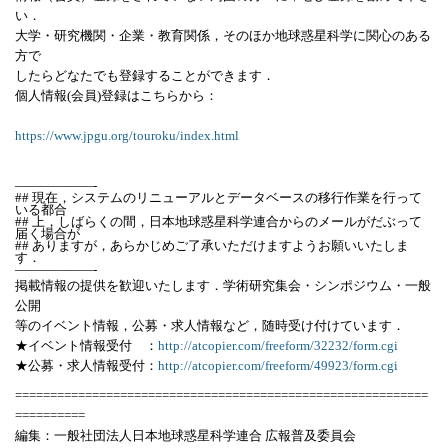
い．
大学・研究機関・企業・教育関係，そのほか地球惑星科学に関心のある
方で
したらどなたでも登録することができます．
個人情報(会員)登録はこちらから：
https://www.jpgu.org/touroku/index.html
——————-
## 現在，システムのリニューアルとデータベースの移行作業を行って
いる都合
## 上，しばらくの間，日本地球惑星科学連合からのメールがだぶって
届く場合が
## ありますが，あらかじめご了承いただけますようお願いいたしま
す．
——————-
掲載情報の提供を歓迎いたします．学術研究集会・シンポジウム・一般
公開
等のイベント情報，公募・求人情報など，随時受け付けています．
★イベント情報受付 ：
http://atcopier.com/freeform/32232/form.cgi
★公募・求人情報受付：
http://atcopier.com/freeform/49923/form.cgi
===========================================================
==========
編集：一般社団法人日本地球惑星科学連合 広報普及委員会