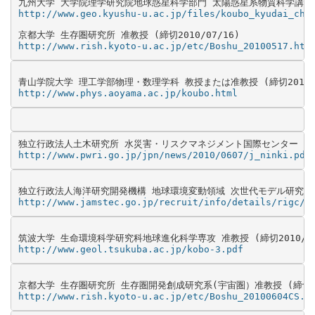
http://www.geo.kyushu-u.ac.jp/files/koubo_kyudai_chi
http://www.rish.kyoto-u.ac.jp/etc/Boshu_20100517.htm
http://www.phys.aoyama.ac.jp/koubo.html
http://www.pwri.go.jp/jpn/news/2010/0607/j_ninki.pdf
http://www.jamstec.go.jp/recruit/info/details/rigc/1
http://www.geol.tsukuba.ac.jp/kobo-3.pdf
http://www.rish.kyoto-u.ac.jp/etc/Boshu_20100604CS.h