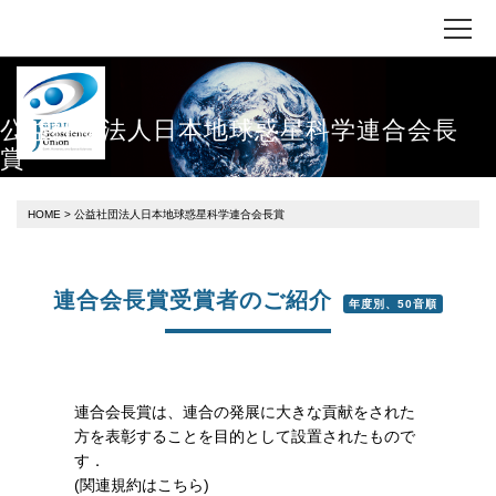
公益社団法人日本地球惑星科学連合会長
賞
HOME
> 公益社団法人日本地球惑星科学連合会長賞
連合会長賞受賞者のご紹介
年度別、50音順
連合会長賞は、連合の発展に大きな貢献をされた
方を表彰することを目的として設置されたもので
す．
(関連規約は
こちら
)