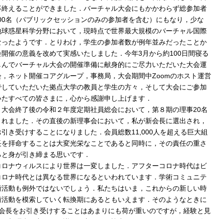
事終えることができました．バーチャル大会にもかかわらず総参加者
000名（パブリックセッションのみの参加者を含む）にもなり，少な
地球惑星科学分野において，現時点で世界最大規模のバーチャル国際
なったようです．とりわけ，学生の参加者数が例年並みだったことか
開催の意義を改めて実感いたしました．今年3月から約100日間寝る
しんでバーチャル大会の開催準備に献身的にご尽力いただいた大会運
会，ネット開催コアグループ，事務局，大会期間中Zoomのホスト運営
でしていただいた拠点大学の教員と学生の方々，そして大会にご参加
いたすべての皆さまに，心から感謝申し上げます．
大会終了後の令和２年度定期社員総会において，第８期の理事20名
されました．その直後の新理事会において，私が新会長に選出され，
引き受けすることになりました．会員総数11,000人を超える巨大組
長を拝命することは大変光栄なことであると同時に，その責任の重さ
ると身が引き締まる思いです．
ロナウィルスにより世界は一変しました．アフターコロナ時代はビ
コロナ時代とは異なる世界になるといわれています．学術コミュニテ
術活動も例外ではないでしょう．私たちはいま，これからの新しい時
術活動を模索していく転換期にあるともいえます．そのようなときに
Uの会長をお引き受けすることはあまりにも荷が重いのですが，経験と見