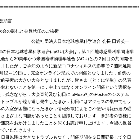
========================================================
．巻頭言
年大会の御礼と会長就任のご挨拶
社団法人日本地球惑星科学連合 会長 田近英一
年の日本地球惑星科学連合(JpGU)大会は，第１回地球惑星科学関連学
会から30周年かつ米国地球物理学連合 (AGU)との２回目の共同開催
りましたが，ご承知のように新型コロナウィルスの影響で７週間延期
月12～19日に，完全オンライン形式での開催となりました．前例の
験的要素の大きい大会となりましたが，皆さま（とくに学生）の発表
を奪わないことを第一に，中止ではなくオンライン開催という選択を
．残念ながら，大会直前及び初日に aMuze社のiPosterのシステム
なトラブルが繰り返し発生したほか，初日にはアクセスの集中でセッ
への入室が困難になったほか，情報分散によるご不便や情報伝達の遅
，さまざまな問題があったことを認識しております．参加者の皆様に
ご迷惑をおかけしましたことを深くお詫び申し上げます．今後の反省
せていただきます．
日目以降は大きなトラブルもなく，開催期間を３日間延長して全日