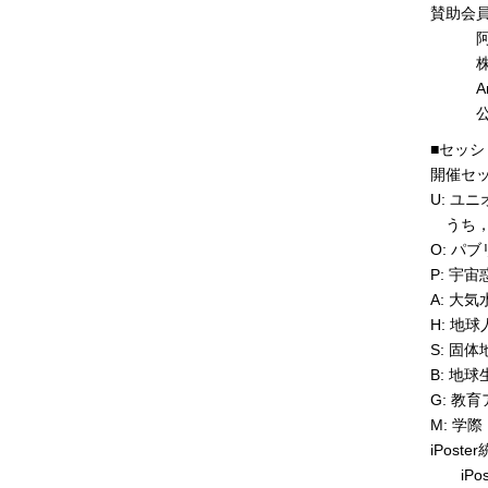
賛助会
阿蘇ジ
株式会
Amer
公益財
■セッシ
開催セッシ
U: ユニ
うち，L
O: パ
P: 宇
A: 大
H: 地
S: 固
B: 地
G: 教育
M: 学
iPoste
iPos