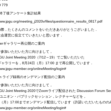
779
大会終了後アンケート集計結果
www.jpgu.org/meeting_j2020v/files/questionnaire_results_0817.pdf
の際，たくさんのコメントをいただきありがとうございました．
大会運営に役立てていきたいと思います．
Posterギャラリー再公開のご案内
ご参加いただいた方に向けまして，
AGU Joint Meeting 2020（7/12～19）でご覧いただいた
terギャラリーを，8月24日（月）17:00 まで再公開しています．
www.jpgu-member.org/onlineMeeting/login#
Zoom ライブ録画のオンデマンド配信のご案内
ご参加いただいた方に向けまして，
GU Joint Meeting 2020でZoomライブ配信された Discussion Forum Ses
)，ユニオン・パブリックセッション，レクチャーなどを，
日（月）17:00までオンデマンド配信しています（許諾いただいたものの
www.jpgu-member.org/onlineMeeting/login#