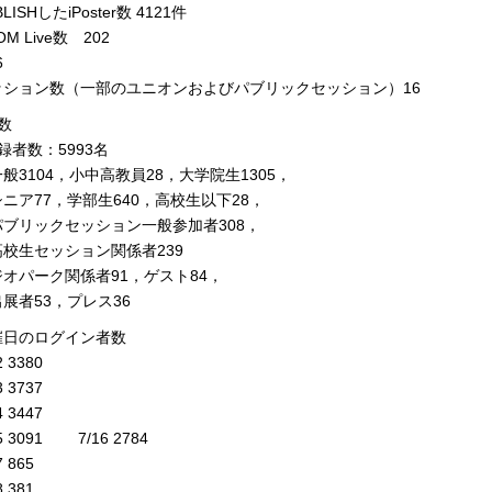
SHしたiPoster数 4121件
M Live数 202
6
ッション数（一部のユニオンおよびパブリックセッション）16
数
録者数：5993名
般3104，小中高教員28，大学院生1305，
77，学部生640，高校生以下28，
ックセッション一般参加者308，
セッション関係者239
ーク関係者91，ゲスト84，
53，プレス36
催日のログイン者数
3380
3737
3447
3091 7/16 2784
865
381