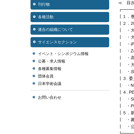
≪ 目
刊行物
┏━━
┃１．巻
各種活動
┃２．2
連合の組織について
┃ ・
┃ ・
サイエンスセクション
┃ ・i
┃ ・Z
イベント・シンポジウム情報
┃ ・
公募・求人情報
┃ ・
各種募集情報
┃ ・
団体会員
┃３. 
日本学術会議
┃ ・
┃４. 
お問い合わせ
┃ ・S
┃ ・P
┃５．
┃ ・
┃ ・公
┗━━