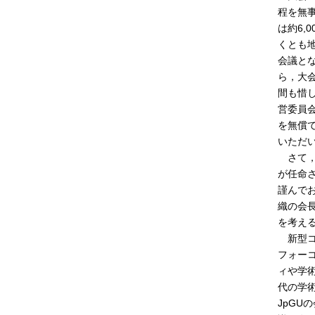
程を無
は約6,
くとも
会議と
ら，大会
間も惜
営委員
を無償
いただ
さて，
が任命
謹んでお
織の会
を考え
新型コ
フォー
ィや学
代の学
JpG