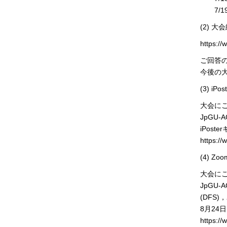
7/19 
(2) 
https://
ご回答
今後の
(3) i
大会に
JpGU-
iPos
https://
(4) 
大会に
JpGU-A
(DFS
8月24
https://