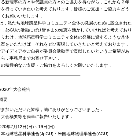
する新理事の方々や代議員の方々のご協力を得ながら，これから２年
営を行っていきたいと考えております．皆様のご支援・ご協力をどう
しくお願いいたします．
Uは，私たち地球惑星科学コミュニティ全体の発展のために設立された
す．JpGUの活動にぜひ皆さまの知恵を活かしていければと考えており
とりわけ，地球惑星科学コミュニティ全体の発展に資するような具体
提案をいただけば，それをぜひ実現していきたいと考えております．
なアイディアやご自身が委員会活動等で貢献したいというご希望があ
たら，事務局までお寄せ下さい．
の積極的なご支援・ご協力をよろしくお願いいたします．
———————————————————–
．2020年大会報告
会概要
ご参加いただいた皆様，誠にありがとうございました．
，大会概要等を簡単に報告いたします．
20年7月12日(日)～19日(日)
本地球惑星科学連合(JpGU)・米国地球物理学連合(AGU)