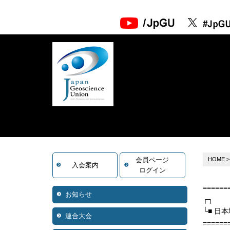
会員ページ
HOME
入会案内
ログイン
======
お知らせ
┌┐
└■ 日本
連合大会
======