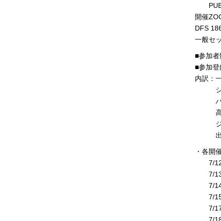
PUBLI
開催ZOO
DFS 18
一般セ
■参加者
■参加登
内訳：一
シニア
パブリ
高校生
ジオパ
出展者
・各開
7/12 
7/13 
7/14 
7/15 
7/17 
7/18 