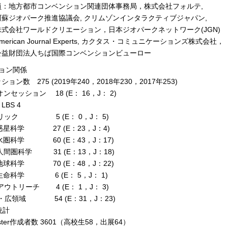
員：地方都市コンベンション関連団体事務局，株式会社フォルテ,
オパーク推進協議会, クリムゾンインタラクティブジャパン,
社ワールドクリエーション，日本ジオパークネットワーク(JGN)
ican Journal Experts, カクタス・コミュニケーションズ株式会社，
団法人ちば国際コンベンションビューロー
ョン関係
ョン数 275 (2019年240，2018年230，2017年253)
オンセッション 18 (E： 16，J： 2)
BS 4
ブリック 5 (E： 0，J： 5)
宙惑星科学 27 (E：23，J：4)
気水圏科学 60 (E：43，J：17)
球人間圏科学 31 (E：13，J：18)
体地球科学 70 (E：48，J：22)
球生命科学 6 (E： 5，J： 1)
アウトリーチ 4 (E： 1，J： 3)
際・広領域 54 (E：31，J：23)
r統計
ter作成者数 3601（高校生58，出展64）