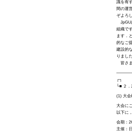
識を有
間の運
ぞよろ
JpG
組織で
ます．
的なご
建設的
りまし
皆さま
———
┌┐
└■ ２
(1) 大
大会に
以下に
会期：20
主催：日