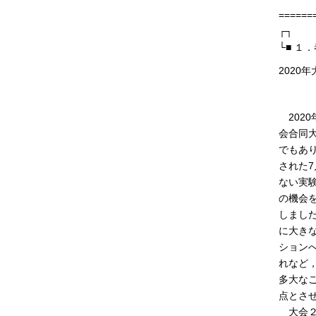
======
┌┐
└■ １
2020
公益
2020
会合同大
でもあ
された7
ない実
の機会
しました
に大き
ション
れなど
多大な
点とさ
大会２