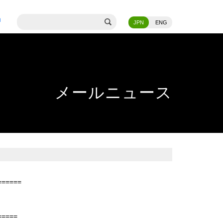
JPN
ENG
メールニュース
======
=====