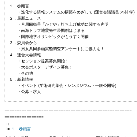
１．巻頭言
・進化する情報システムの構築をめざして (運営会議議長 木村 学)
２．最新ニュース
・月周回衛星「かぐや」打ち上げ成功に関する声明
・南海トラフ地震発生帯掘削はじまる
・国際地学オリンピックがもうすぐ開催
３．委員会から
・男女共同参画実態調査アンケートにご協力を！
４．連合大会情報
・セッション提案募集開始！
・大会ポスターデザイン募集！
・その他
５．新着情報
・イベント (学術研究集会・シンポジウム・一般公開等)
・公募・求人
====================================================
================
┌┐
└
■
１．巻頭言