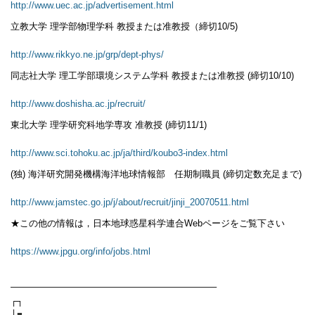
http://www.uec.ac.jp/advertisement.html
立教大学 理学部物理学科 教授または准教授（締切10/5)
http://www.rikkyo.ne.jp/grp/dept-phys/
同志社大学 理工学部環境システム学科 教授または准教授 (締切10/10)
http://www.doshisha.ac.jp/recruit/
東北大学 理学研究科地学専攻 准教授 (締切11/1)
http://www.sci.tohoku.ac.jp/ja/third/koubo3-index.html
(独) 海洋研究開発機構海洋地球情報部 任期制職員 (締切定数充足まで)
http://www.jamstec.go.jp/j/about/recruit/jinji_20070511.html
★この他の情報は，日本地球惑星科学連合Webページをご覧下さい
https://www.jpgu.org/info/jobs.html
——————————————————————–
┌┐