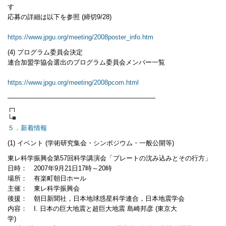
す
応募の詳細は以下を参照 (締切9/28)
https://www.jpgu.org/meeting/2008poster_info.htm
(4) プログラム委員会決定
連合加盟学協会選出のプログラム委員会メンバー一覧
https://www.jpgu.org/meeting/2008pcom.html
——————————————————————–
┌┐
└
■
５．新着情報
(1) イベント (学術研究集会・シンポジウム・一般公開等)
東レ科学振興会第57回科学講演会「プレートの沈み込みとその行方」
日時： 2007年9月21日17時～20時
場所： 有楽町朝日ホール
主催： 東レ科学振興会
後援： 朝日新聞社，日本地球惑星科学連合，日本地震学会
内容： I. 日本の巨大地震と超巨大地震 島崎邦彦 (東京大
学)