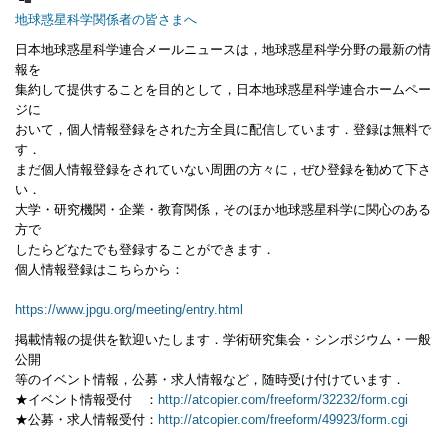
└
■
地球惑星科学関係者の皆さまへ
日本地球惑星科学連合メールニュースは，地球惑星科学分野の最新の情
報を
集約して提供することを目的として，日本地球惑星科学連合ホームペー
ジに
おいて，個人情報登録をされた方全員に配信しています．登録は無料で
す．
まだ個人情報登録をされていない周囲の方々に，ぜひ登録を勧めて下さ
い．
大学・研究機関・企業・教育関係，そのほか地球惑星科学に関心のある
方で
したらどなたでも登録することができます．
個人情報登録はこちらから：
https://www.jpgu.org/meeting/entry.html
掲載情報の提供を歓迎いたします．学術研究集会・シンポジウム・一般
公開
等のイベント情報，公募・求人情報など，随時受け付けています．
★イベント情報受付 ：
http://atcopier.com/freeform/32232/form.cgi
★公募・求人情報受付：
http://atcopier.com/freeform/49923/form.cgi