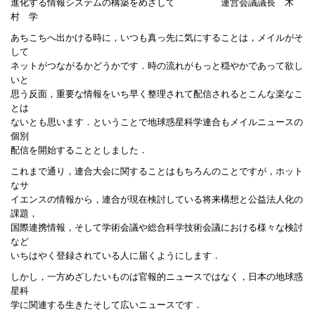
進化する情報システムの構築をめざして 運営会議議長 木
村 学
あちこちへ出かける時に，いつも真っ先に気にすることは，メイルがそ
して
ネットがつながるかどうかです．時の流れがもっと穏やかであって欲し
いと
思う反面，重要な情報をいち早く整理されて配信されるとこんな楽なこ
とは
ないとも思います．ということで地球惑星科学連合もメイルニュースの
個別
配信を開始することとしました．
これまで通り，連合大会に関することはもちろんのことですが，ホット
なサ
イエンスの情報から，連合が現在検討している将来構想と公益法人化の
課題，
国際連携情報，そして学術会議や総合科学技術会議における様々な検討
など
いちはやく登録されている人に届くようにします．
しかし，一方めざしたいものは官報的ニュースではなく，日本の地球惑
星科
学に関連する生きたそして広いニュースです．