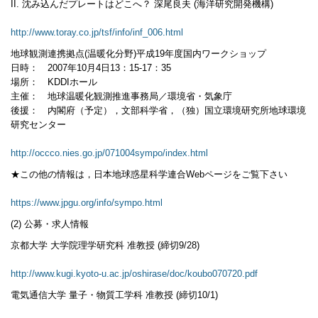
II. 沈み込んだプレートはどこへ？ 深尾良夫 (海洋研究開発機構)
http://www.toray.co.jp/tsf/info/inf_006.html
地球観測連携拠点(温暖化分野)平成19年度国内ワークショップ
日時： 2007年10月4日13：15-17：35
場所： KDDIホール
主催： 地球温暖化観測推進事務局／環境省・気象庁
後援： 内閣府（予定），文部科学省，（独）国立環境研究所地球環境
研究センター
http://occco.nies.go.jp/071004sympo/index.html
★この他の情報は，日本地球惑星科学連合Webページをご覧下さい
https://www.jpgu.org/info/sympo.html
(2) 公募・求人情報
京都大学 大学院理学研究科 准教授 (締切9/28)
http://www.kugi.kyoto-u.ac.jp/oshirase/doc/koubo070720.pdf
電気通信大学 量子・物質工学科 准教授 (締切10/1)