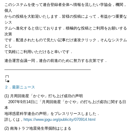
このシステムを使って連合登録者全体へ情報を流したい学協会，機関，
個人
からの投稿を大歓迎いたします．皆様の投稿によって，有益かつ重要な
シス
テムへ進化すると信じております．積極的な投稿とご利用をお願いする
次第
です．配達されたもので見たい記事だけ速攻クリック，そんなシステム
とし
て気軽にご利用いただけると幸いです．
連合運営会議一同，連合の前進のために努力する次第です．
——————————————————————–
┌┐
└
■
２．最新ニュース
(1) 月周回衛星「かぐや」打ち上げ成功の声明
2007年9月14日に「月周回衛星「かぐや」の打ち上げ成功に関する日
本
地球惑星科学連合の声明」をプレスリリースしました．
詳しくは，
https://www.jpgu.org/publicity/070914.html
(2) 南海トラフ地震発生帯掘削はじまる