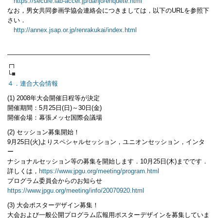
https://secure.lab-accel.jp/danjo/enquete.html
なお，男女共同参画学協会連絡会につきましては，以下のURLを参照下
さい．
http://annex.jsap.or.jp/renrakukai/index.html
——————————————————————–
┌┐
└
■
４．連合大会情報
(1) 2008年大会開催日程等が決定
開催期間：5月25日(日)～30日(金)
開催会場：幕張メッセ国際会議場
(2) セッション募集開始！
9月25日(火)よりスペシャルセッション，ユニオンセッション，インタ
ー
ナショナルセッション等の募集を開始します．10月25日(木)までです．
詳しくは，
https://www.jpgu.org/meeting/program.html
プログラム委員会からのお知らせ
https://www.jpgu.org/meeting/info/20070920.html
(3) 大会ポスターデザイン募集！
大会および一般公開プログラム広報用ポスターデザインを募集していま