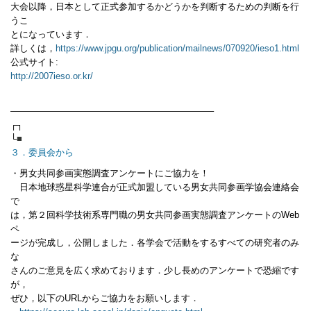
大会以降，日本として正式参加するかどうかを判断するための判断を行
うこ
とになっています．
詳しくは，
https://www.jpgu.org/publication/mailnews/070920/ieso1.html
公式サイト:
http://2007ieso.or.kr/
——————————————————————–
┌┐
└
■
３．委員会から
・男女共同参画実態調査アンケートにご協力を！
日本地球惑星科学連合が正式加盟している男女共同参画学協会連絡会
で
は，第２回科学技術系専門職の男女共同参画実態調査アンケートのWeb
ペ
ージが完成し，公開しました．各学会で活動をするすべての研究者のみ
な
さんのご意見を広く求めております．少し長めのアンケートで恐縮です
が，
ぜひ，以下のURLからご協力をお願いします．