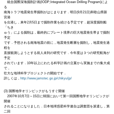
統合国際深海掘削計画(IODP;Integrated Ocean Drilling Program)によ
る
南海トラフ地震発生帯掘削がはじまります．明日(9月21日)和歌山県新
宮港
を出港し，来年2月5日まで掘削作業を続ける予定です．超深度掘削船
「ちき
ゅう」による掘削は，最終的にプレート境界の巨大地震発生帯まで掘削
予定
です．予想される南海地震の前に，地震発生断層を掘削し，地震発生過
程を
直接観測しようとする前人未到の研究です．今年度は３つの研究航海が
予定
されています．10年以上にわたる科学計画の立案から実施までの集大成
で，
壮大な地球科学プロジェクトの開始です．
詳しくは，
http://www.jamstec.go.jp/chikyu/jp/
(3) 国際地学オリンピックがもうすぐ開催
2007年10月7日～15日に韓国において第一回国際地学オリンピックが
開催
されることになりました．日本地球惑星科学連合は調査団を派遣し，第
二回