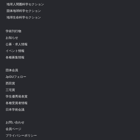
地球人間圏科学セクション
固体地球科学セクション
地球生命科学セクション
学術刊行物
お知らせ
公募・求人情報
イベント情報
各種募集情報
団体会員
JpGUフェロー
西田賞
三宅賞
学生優秀発表賞
各種受賞者情報
日本学術会議
お問い合わせ
会員ページ
プライバシーポリシー