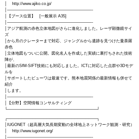
│ http://www.ajiko.co.jp/
│—————————————————————-
│【ブース位置】 [一般展示 A35]
│—————————————————————-
│アジア航測の赤色立体地図がさらに進化しました。レーザ顕微鏡サイ
ズ
│から月のクレーターまで対応、ジャングルから遺跡を見つけた曼荼羅
赤色
│立体地図もついに公開。図化名人を作成した実績に裏打ちされた技術
陣が、
│最新のSfM-SIFT技術にも対応しました。ICTに対応した点群や3Dモデ
ルを
│サポートしたビューワは最速です。熊本地震関係の最新情報も併せて
紹介
│します。
│—————————————————————-
│【分野】空間情報コンサルティング
└────────────────────────────────┘
┌────────────────────────────────┐
│IUGONET（超高層大気長期変動の全球地上ネットワーク観測・研究）
│ http://www.iugonet.org/
│—————————————————————-