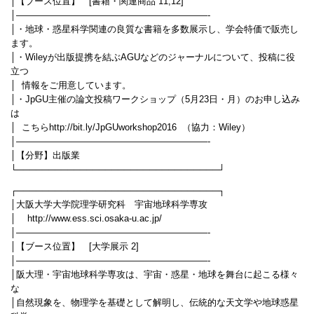
│【ブース位置】 [書籍・関連商品 11,12]
│—————————————————————-
│・地球・惑星科学関連の良質な書籍を多数展示し、学会特価で販売し
ます。
│・Wileyが出版提携を結ぶAGUなどのジャーナルについて、投稿に役
立つ
│ 情報をご用意しています。
│・JpGU主催の論文投稿ワークショップ（5月23日・月）のお申し込み
は
│ こちらhttp://bit.ly/JpGUworkshop2016 （協力：Wiley）
│—————————————————————-
│【分野】出版業
└────────────────────────────────┘
┌────────────────────────────────┐
│大阪大学大学院理学研究科 宇宙地球科学専攻
│ http://www.ess.sci.osaka-u.ac.jp/
│—————————————————————-
│【ブース位置】 [大学展示 2]
│—————————————————————-
│阪大理・宇宙地球科学専攻は、宇宙・惑星・地球を舞台に起こる様々
な
│自然現象を、物理学を基礎として解明し、伝統的な天文学や地球惑星