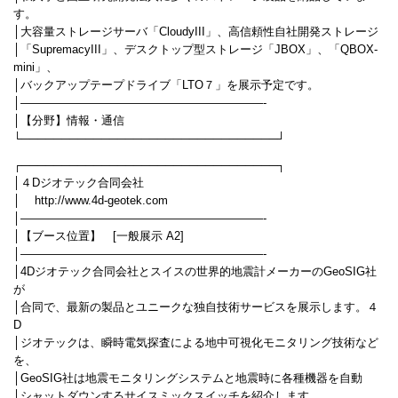
す。
│大容量ストレージサーバ「CloudyIII」、高信頼性自社開発ストレージ
│「SupremacyIII」、デスクトップ型ストレージ「JBOX」、「QBOX-
mini」、
│バックアップテープドライブ「LTO７」を展示予定です。
│—————————————————————-
│【分野】情報・通信
└────────────────────────────────┘
┌────────────────────────────────┐
│４Dジオテック合同会社
│ http://www.4d-geotek.com
│—————————————————————-
│【ブース位置】 [一般展示 A2]
│—————————————————————-
│4Dジオテック合同会社とスイスの世界的地震計メーカーのGeoSIG社
が
│合同で、最新の製品とユニークな独自技術サービスを展示します。４
D
│ジオテックは、瞬時電気探査による地中可視化モニタリング技術など
を、
│GeoSIG社は地震モニタリングシステムと地震時に各種機器を自動
│シャットダウンするサイスミックスイッチを紹介します。