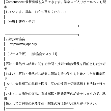
│Conferenceの最新情報も入手できます。学会ロゴ入りボールペンも配
布
│しています。是非、お立ち寄りください！
│—————————————————————-
│【分野】研究・学術
└────────────────────────────────┘
┌────────────────────────────────┐
│石油技術協会
│ http://www.japt.org/
│—————————————————————-
│【ブース位置】 [学協会デスク 11]
│—————————————————————-
│石油・天然ガス鉱業に関する学問・技術の進歩普及を目的とした技術
者
│および、石油・天然ガス鉱業に興味を持つ学生を対象とした技術集団
で
│あり、会員相互の親睦を図り、互いの技術を切磋琢磨する活動を行っ
て
│います。出版物の展示、石油探鉱・開発業界の紹介をしますので、就
職
│先としてご興味のある学生・院生の方は是非お立ち寄り下さい。
│—————————————————————-