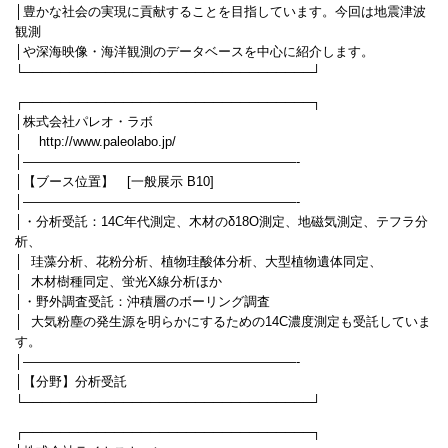
│豊かな社会の実現に貢献することを目指しています。今回は地震津波
観測
│や深海映像・海洋観測のデータベースを中心に紹介します。
└────────────────────────────────┘
┌────────────────────────────────┐
│株式会社パレオ・ラボ
│ http://www.paleolabo.jp/
│—————————————————————-
│【ブース位置】 [一般展示 B10]
│—————————————————————-
│・分析受託：14C年代測定、木材のδ18O測定、地磁気測定、テフラ分
析、
│ 珪藻分析、花粉分析、植物珪酸体分析、大型植物遺体同定、
│ 木材樹種同定、蛍光X線分析ほか
│・野外調査受託：沖積層のボーリング調査
│ 大気粉塵の発生源を明らかにするための14C濃度測定も受託していま
す。
│—————————————————————-
│【分野】分析受託
└────────────────────────────────┘
┌────────────────────────────────┐