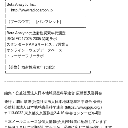
│Beta Analytic Inc.
│ http://www.radiocarbon.jp
│—————————————————————-
│【ブース位置】 [パンフレット]
│—————————————————————-
│Beta Analyticの放射性炭素年代測定
│ISO/IEC 17025:2005 認定ラボ
│スタンダードAMSサービス：7営業日
│オンライン・ウェブデータベース
│トレーサーフリーラボ
│—————————————————————-
│【分野】放射性炭素年代測定
└────────────────────────────────┘
====================================================
================
編集：公益社団法人日本地球惑星科学連合 広報普及委員会
発行：津田 敏隆(公益社団法人日本地球惑星科学連合 会長)
公益社団法人日本地球惑星科学連合 (https://www.jpgu.org/)
〒113-0032 東京都文京区弥生2-4-16 学会センタービル4階
＊本メールニュースは個人情報(会員)登録者に配信しています
＊毎月１０日に定期発行するほか，必要に応じて随時発行します