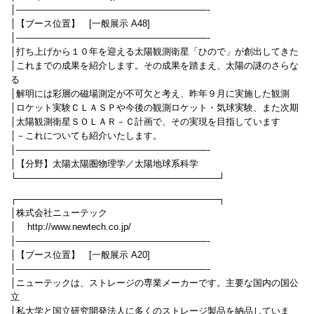
│—————————————————————-
│【ブース位置】 [一般展示 A48]
│—————————————————————-
│打ち上げから１０年を迎える太陽観測衛星「ひので」が創出してきた
│これまでの成果を紹介します。その成果を踏まえ、太陽の謎のさらな
る
│解明には彩層の磁場測定が不可欠と考え、昨年９月に実施した観測
│ロケット実験ＣＬＡＳＰや今後の観測ロケット・気球実験、また次期
│太陽観測衛星ＳＯＬＡＲ－Ｃ計画で、その実現を目指しています
│－これについても紹介いたします。
│—————————————————————-
│【分野】太陽太陽圏物理学／太陽地球系科学
└────────────────────────────────┘
┌────────────────────────────────┐
│株式会社ニューテック
│ http://www.newtech.co.jp/
│—————————————————————-
│【ブース位置】 [一般展示 A20]
│—————————————————————-
│ニューテックは、ストレージの専業メーカーです。主要な国内の国公
立
│私大学と国立研究開発法人に多くのストレージ製品を納品していま