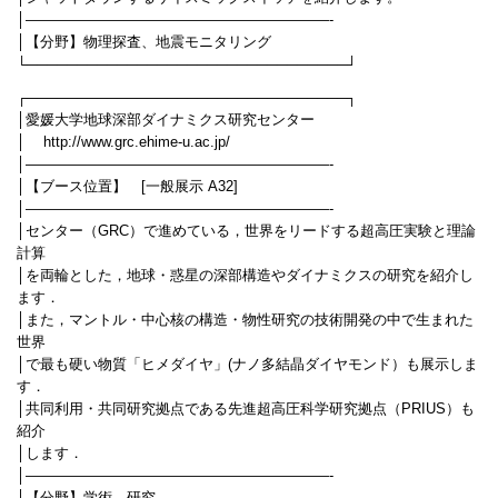
│—————————————————————-
│【分野】物理探査、地震モニタリング
└────────────────────────────────┘
┌────────────────────────────────┐
│愛媛大学地球深部ダイナミクス研究センター
│ http://www.grc.ehime-u.ac.jp/
│—————————————————————-
│【ブース位置】 [一般展示 A32]
│—————————————————————-
│センター（GRC）で進めている，世界をリードする超高圧実験と理論
計算
│を両輪とした，地球・惑星の深部構造やダイナミクスの研究を紹介し
ます．
│また，マントル・中心核の構造・物性研究の技術開発の中で生まれた
世界
│で最も硬い物質「ヒメダイヤ」(ナノ多結晶ダイヤモンド）も展示しま
す．
│共同利用・共同研究拠点である先進超高圧科学研究拠点（PRIUS）も
紹介
│します．
│—————————————————————-