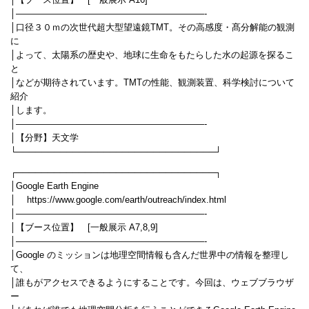
│【ブース位置】 [一般展示 A16]
│—————————————————————-
│口径３０ｍの次世代超大型望遠鏡TMT。その高感度・髙分解能の観測
に
│よって、太陽系の歴史や、地球に生命をもたらした水の起源を探るこ
と
│などが期待されています。TMTの性能、観測装置、科学検討について
紹介
│します。
│—————————————————————-
│【分野】天文学
└────────────────────────────────┘
┌────────────────────────────────┐
│Google Earth Engine
│ https://www.google.com/earth/outreach/index.html
│—————————————————————-
│【ブース位置】 [一般展示 A7,8,9]
│—————————————————————-
│Google のミッションは地理空間情報も含んだ世界中の情報を整理し
て、
│誰もがアクセスできるようにすることです。今回は、ウェブブラウザ
ー