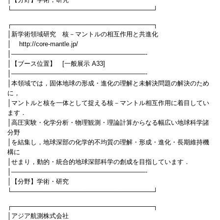
│【分野】学術，研究
└────────────────────────────────┘
┌────────────────────────────────┐
│新学術領域研究 核－マントルの相互作用と共進化
│ http://core-mantle.jp/
│—————————————————————-
│【ブース位置】 [一般展示 A33]
│—————————————————————-
│本領域では，固体地球の形成・進化の理解と未解決問題の解決のため
に，
│マントルと核を一体として捉える核－マントル相互作用に着目してい
ます．
│高圧実験・化学分析・物理観測・理論計算からなる幅広い地球科学諸
分野
│を結集し，地球深部の化学的不均質の理解・形成・進化・長期維持機
構に
│せまり，動的・統合的地球深部科学の創成を目指しています．
│—————————————————————-
│【分野】学術・研究
└────────────────────────────────┘
┌────────────────────────────────┐
│アジア航測株式会社