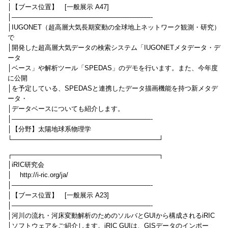
│【ブース位置】 [一般展示 A47]
│—————————————————————-
│IUGONET（超高層大気長期変動の全球地上ネットワーク観測・研究）
で
│開発した超高層大気データの検索システム「IUGONETメタデータ・デ
ータ
│ベース」や解析ツール「SPEDAS」のデモを行います。また、今年度
に公開
│を予定している、SPEDASと連携したデータ描画機能を持つ新メタデ
ータ・
│データベースについても紹介します。
│—————————————————————-
│【分野】太陽地球系物理学
└────────────────────────────────┘
┌────────────────────────────────┐
│iRIC研究会
│ http://i-ric.org/ja/
│—————————————————————-
│【ブース位置】 [一般展示 A23]
│—————————————————————-
│河川の流れ・河床変動解析のためのソルバとGUIから構成されるiRIC
│ソフトウェアをご紹介します。iRIC GUIは、GISデータのインポー