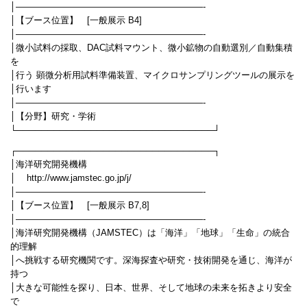
│—————————————————————-
│【ブース位置】 [一般展示 B4]
│—————————————————————-
│微小試料の採取、DAC試料マウント、微小鉱物の自動選別／自動集積
を
│行う 顕微分析用試料準備装置、マイクロサンプリングツールの展示を
│行います
│—————————————————————-
│【分野】研究・学術
└────────────────────────────────┘
┌────────────────────────────────┐
│海洋研究開発機構
│ http://www.jamstec.go.jp/j/
│—————————————————————-
│【ブース位置】 [一般展示 B7,8]
│—————————————————————-
│海洋研究開発機構（JAMSTEC）は「海洋」「地球」「生命」の統合
的理解
│へ挑戦する研究機関です。深海探査や研究・技術開発を通じ、海洋が
持つ
│大きな可能性を探り、日本、世界、そして地球の未来を拓きより安全
で