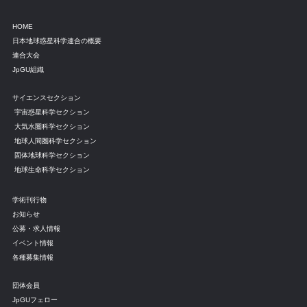
HOME
日本地球惑星科学連合の概要
連合大会
JpGU組織
サイエンスセクション
宇宙惑星科学セクション
大気水圏科学セクション
地球人間圏科学セクション
固体地球科学セクション
地球生命科学セクション
学術刊行物
お知らせ
公募・求人情報
イベント情報
各種募集情報
団体会員
JpGUフェロー