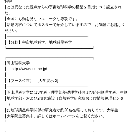
科学
│とは異なった視点からの宇宙地球科学の構築を目指すべく設立され
た、
│全国にも類を見ないユニークな専攻です。
│活動内容についてポスターで紹介していますので、お気軽にお越しく
ださい。
│—————————————————————-
│【分野】宇宙地球科学、地球惑星科学
└────────────────────────────────┘
┌────────────────────────────────┐
│岡山理科大学
│ http://www.ous.ac.jp/
│—————————————————————-
│【ブース位置】 [大学展示 3]
│—————————————————————-
│岡山理科大学には3学科（理学部基礎理学科および応用物理学科、生物
│地球学部）および2研究施設（自然科学研究所および情報処理センタ
ー）
│に地球惑星科学関係の研究者が約20名在籍しております。大学生、
│大学院生募集中。詳しくはホームページをご覧ください。
└────────────────────────────────┘
┌────────────────────────────────┐