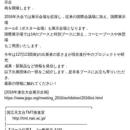
示企
画を開催します．
2016年大会では展示会場を拡張し，従来の国際会議場に加え、国際展示
場
ホール6（ポスター会場）も展示会場となります．
国際展示場では14のブースと特別ブースに加え，コーヒーブースや休憩
場
もご用意いたします．
今年は127(113団体)の出展者の皆さまが現在進行中のプロジェクトや研
究
成果・新製品など情報を発信します．
以下出展団体の一部をご紹介します．是非各ブースにお立ち寄りいただ
き、
最新の情報に触れてください！
[2016年連合大会展示企画]
https://www.jpgu.org/meeting_2016/exhibition/2016list.html
┌────────────────────────────────┐
│国立天文台TMT推進室
│ http://tmt.nao.ac.jp/
│—————————————————————-