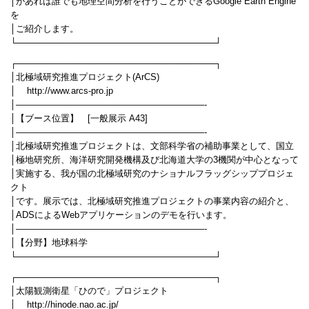
│があれば誰でも地理空間分析を行うことができるGoogle Earth Engine
を
│ご紹介します。
└────────────────────────────────┘
┌────────────────────────────────┐
│北極域研究推進プロジェクト(ArCS)
│ http://www.arcs-pro.jp
│—————————————————————-
│【ブース位置】 [一般展示 A43]
│—————————————————————-
│北極域研究推進プロジェクトは、文部科学省の補助事業として、国立
│極地研究所、海洋研究開発機構及び北海道大学の3機関が中心となって
│実施する、我が国の北極域研究のナショナルフラッグシッププロジェ
クト
│です。展示では、北極域研究推進プロジェクトの事業内容の紹介と、
│ADSによるWebアプリケーションのデモを行います。
│—————————————————————-
│【分野】地球科学
└────────────────────────────────┘
┌────────────────────────────────┐
│太陽観測衛星「ひので」プロジェクト
│ http://hinode.nao.ac.jp/