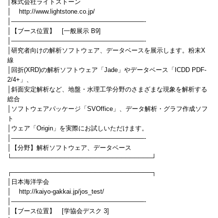
│株式会社ライトストーン
│ http://www.lightstone.co.jp/
│—————————————————————-
│【ブース位置】 [一般展示 B9]
│—————————————————————-
│研究者向けの解析ソフトウェア、データベースを展示します。粉末X
線
│回折(XRD)の解析ソフトウェア「Jade」やデータベース「ICDD PDF-
2/4+」、
│斜面安定解析など、地盤・水理工学分野のさまざまな現象を解析する
総合
│ソフトウェアパッケージ「SVOffice」、データ解析・グラフ作成ソフ
ト
│ウェア「Origin」を実際にお試しいただけます。
│—————————————————————-
│【分野】解析ソフトウェア、データベース
└────────────────────────────────┘
┌────────────────────────────────┐
│日本海洋学会
│ http://kaiyo-gakkai.jp/jos_test/
│—————————————————————-
│【ブース位置】 [学協会デスク 3]