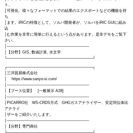
ト、
│可視化、様々なフォーマットでの結果のエクスポートなどの機能を持
ち
│ます。iRICの特徴として、ソルバ開発者が、ソルバをiRIC GUIに組み
込
│む作業を非常に簡単に行えるという点があります。是非デモをご覧下
さい。
│—————————————————————-
│【分野】GIS, 数値計算, 水文学
└────────────────────────────────┘
┌────────────────────────────────┐
│三洋貿易株式会社
│ https://www.sanyo-si.com/
│—————————————————————-
│【ブース位置】 [一般展示 A28]
│—————————————————————-
│PICARRO社 WS-CRDS方式 GHGガスアナライザー、安定同位体比
アナライ
│ザーをご紹介いたします。
│—————————————————————-
│【分野】専門商社
└────────────────────────────────┘