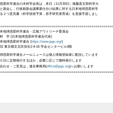
惑星科学連合の木村学会長は，本日（11月30日）後藤斎文部科学大
と面会し，行政刷新会議事業仕分け結果に対する日本地球惑星科学
る２つ意見書（科学技術予算，若手研究者育成）を直接手渡しまし
========================================================
本地球惑星科学連合・広報アウトリーチ委員会
村 学 (日本地球惑星科学連合代表)
球惑星科学連合 (
https://www.jpgu.org/
)
0032 東京都文京区弥生2-4-16 学会センタービル4階
球惑星科学連合メールニュースは個人情報登録者に配信しています
０日に定期発行するほか，必要に応じて随時発行します
合わせ・ご意見は，連合事務局(
office@jpgu.org
)へお願いします
========================================================