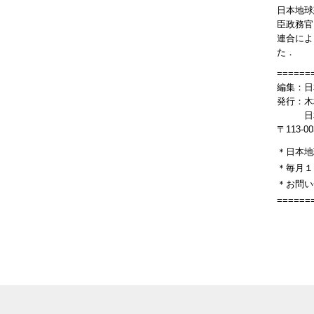
日本地球
臣政務官
連合によ
た．
======
編集：日
発行：木
日本地
〒113-
＊日本地
＊毎月１
＊お問い
======