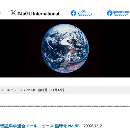
>
メールニュース
> No.58 臨時号（11月12日）
========================================================
惑星科学連合メールニュース 臨時号 No.58
2009/11/12