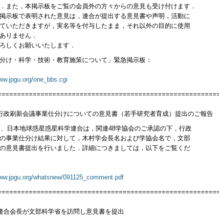
．また，本掲示板をご覧の会員外の方々からの意見も受け付けます．
掲示板で表明された意見は，連合が提出する意見書や声明，活動に
ていただきますが，実名等を付与したまま，それ以外の目的に使用
ありません．
ろしくお願いいたします．
分け・科学・技術・教育施策について」緊急掲示板：
www.jpgu.org/one_bbs.cgi
========================================================
．行政刷新会議事業仕分けについての意見書（若手研究者育成）提出のご報告
5日、日本地球惑星惑星科学連合は，関連48学協会のご承認の下，行政
の事業仕分け結果に対して，木村学会長名および学協会名で，文部
の意見書提出を行いました．詳細につきましては，以下をご覧くだ
www.jpgu.org/whatsnew/091125_comment.pdf
========================================================
．連合会長が文部科学省を訪問し意見書を提出