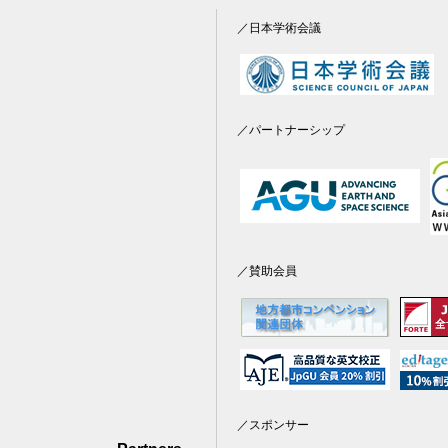
／日本学術会議
／パートナーシップ
／賛助会員
／スポンサー