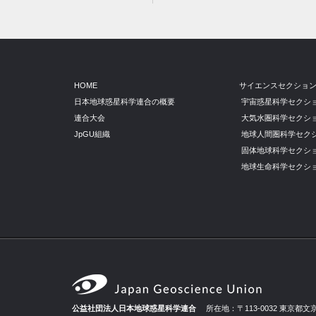
HOME
サイエンスセクショ
日本地球惑星科学連合の概要
宇宙惑星科学セクシ
連合大会
大気水圏科学セクシ
JpGU組織
地球人間圏科学セク
固体地球科学セクシ
地球生命科学セクシ
公益社団法人日本地球惑星科学連合
所在地：〒113-0032 東京都文