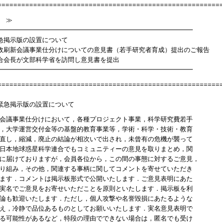
========================================================
 ≫
━━━━━━━━━━━━━━━━━━━━━━━━━━━━━━
緊急掲示版の設置について
行政刷新会議事業仕分けについての意見書（若手研究者育成）提出のご報告
連合会長が文部科学省を訪問し意見書を提出
━━━━━━━━━━━━━━━━━━━━━━━━━━━━━━
========================================================
．緊急掲示版の設置について
会議事業仕分けにおいて，各種プロジェクト事業，科学研究費若手
，大学運営交付金等の基盤的教育事業等，学術・科学・技術・教育
直し，縮減，廃止の結論が相次いで出され，未曾有の危機が襲って
日本地球惑星科学連合でもコミュニティーの意見を取りまとめ，関
に届けておりますが，会員各位から，この間の事態に対するご意見，
り組み，その他，関連する事柄に関してコメントを寄せていただき
ます．コメントは掲示板形式で公開いたします．ご意見表明にあた
実名でご意見をお寄せいただことを原則といたします．掲示板を利
論も歓迎いたします．ただし，個人攻撃や名誉毀損にあたるような
え，冷静で品位あるものとしてお願いいたします．実名意見表明で
る可能性があるなど，特段の理由でできない場合は，匿名でも受け