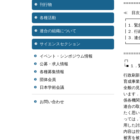
======
刊行物
≪ 目次
各種活動
┏━━━
┃１. 
連合の組織について
┃２. 
┃３. 
サイエンスセクション
┗━━━
======
イベント・シンポジウム情報
┌┐
公募・求人情報
└■ １
各種募集情報
行政刷新
団体会員
育成事業
日本学術会議
全般の見
います．
係各機関
お問い合わせ
連合の取
たく思い
っては，
用した討
内容は控
被害を被