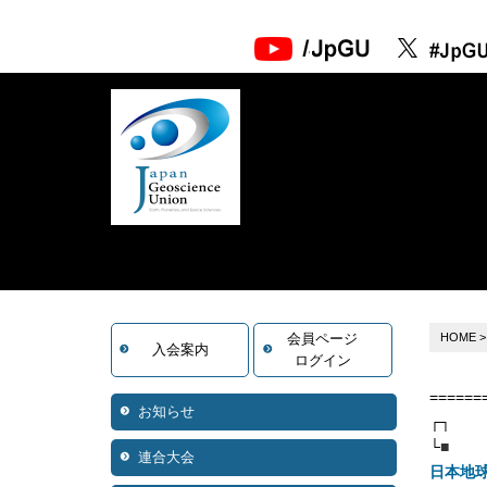
会員ページ
HOME
入会案内
ログイン
======
お知らせ
┌┐
└
■
連合大会
日本地球