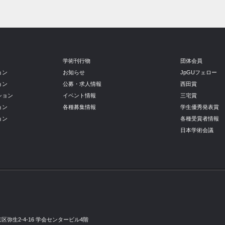
ン
学術刊行物
団体会員
ョン
お知らせ
JpGUフェロー
ョン
公募・求人情報
西田賞
ション
イベント情報
三宅賞
ョン
各種募集情報
学生優秀発表賞
ョン
各種受賞者情報
日本学術会議
京区弥生2-4-16 学会センタービル4階