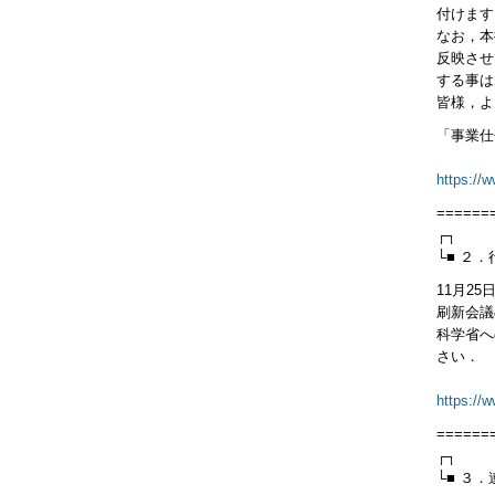
付けます
なお，本
反映させ
する事は
皆様，よ
「事業仕
https://
======
┌┐
└■ ２
11月2
刷新会議
科学省へ
さい．
https://
======
┌┐
└■ ３