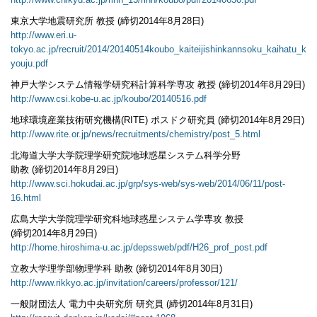
http://www.chikyu.ac.jp/rihn_13/rihn/koubo/pdf/20140630.pdf
東京大学地震研究所 教授 (締切2014年8月28日)
http://www.eri.u-
tokyo.ac.jp/recruit/2014/20140514koubo_kaiteijishinkannsoku_kaihatu_k
youju.pdf
神戸大学システム情報学研究科計算科学専攻 教授 (締切2014年8月29日)
http://www.csi.kobe-u.ac.jp/koubo/20140516.pdf
地球環境産業技術研究機構(RITE) ポスドク研究員 (締切2014年8月29日)
http://www.rite.or.jp/news/recruitments/chemistry/post_5.html
北海道大学大学院理学研究院地球惑星システム科学分野
助教 (締切2014年8月29日)
http://www.sci.hokudai.ac.jp/grp/sys-web/sys-web/2014/06/11/post-
16.html
広島大学大学院理学研究科地球惑星システム学専攻 教授
(締切2014年8月29日)
http://home.hiroshima-u.ac.jp/depssweb/pdf/H26_prof_post.pdf
立教大学理学部物理学科 助教 (締切2014年8月30日)
http://www.rikkyo.ac.jp/invitation/careers/professor/121/
一般財団法人 電力中央研究所 研究員 (締切2014年8月31日)