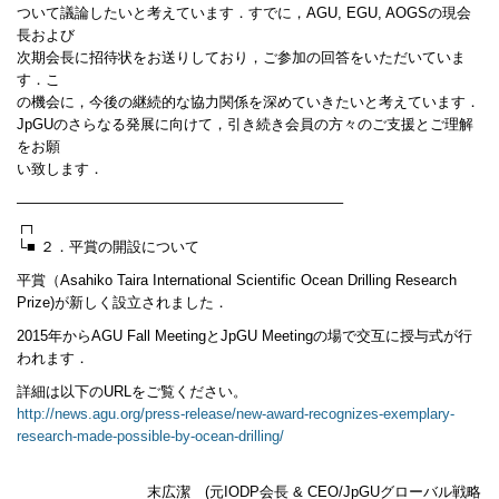
ついて議論したいと考えています．すでに，AGU, EGU, AOGSの現会
長および
次期会長に招待状をお送りしており，ご参加の回答をいただいていま
す．こ
の機会に，今後の継続的な協力関係を深めていきたいと考えています．
JpGUのさらなる発展に向けて，引き続き会員の方々のご支援とご理解
をお願
い致します．
——————————————————————–
┌┐
└■ ２．平賞の開設について
平賞（Asahiko Taira International Scientific Ocean Drilling Research
Prize)が新しく設立されました．
2015年からAGU Fall MeetingとJpGU Meetingの場で交互に授与式が行
われます．
詳細は以下のURLをご覧ください。
http://news.agu.org/press-release/new-award-recognizes-exemplary-
research-made-possible-by-ocean-drilling/
末広潔 (元IODP会長 & CEO/JpGUグローバル戦略