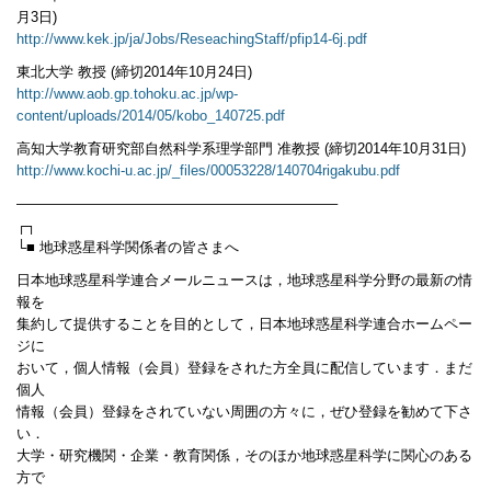
月3日)
http://www.kek.jp/ja/Jobs/ReseachingStaff/pfip14-6j.pdf
東北大学 教授 (締切2014年10月24日)
http://www.aob.gp.tohoku.ac.jp/wp-
content/uploads/2014/05/kobo_140725.pdf
高知大学教育研究部自然科学系理学部門 准教授 (締切2014年10月31日)
http://www.kochi-u.ac.jp/_files/00053228/140704rigakubu.pdf
——————————————————————–
┌┐
└■ 地球惑星科学関係者の皆さまへ
日本地球惑星科学連合メールニュースは，地球惑星科学分野の最新の情
報を
集約して提供することを目的として，日本地球惑星科学連合ホームペー
ジに
おいて，個人情報（会員）登録をされた方全員に配信しています．まだ
個人
情報（会員）登録をされていない周囲の方々に，ぜひ登録を勧めて下さ
い．
大学・研究機関・企業・教育関係，そのほか地球惑星科学に関心のある
方で