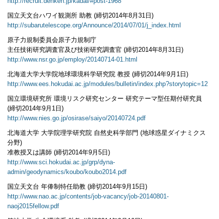
http://recruit.denken.jp/kadai/#post-1968
国立天文台ハワイ観測所 助教 (締切2014年8月31日)
http://subarutelescope.org/Announce/2014/07/01/j_index.html
原子力規制委員会原子力規制庁
主任技術研究調査官及び技術研究調査官 (締切2014年8月31日)
http://www.nsr.go.jp/employ/20140714-01.html
北海道大学大学院地球環境科学研究院 教授 (締切2014年9月1日)
http://www.ees.hokudai.ac.jp/modules/bulletin/index.php?storytopic=12
国立環境研究所 環境リスク研究センター 研究テーマ型任期付研究員
(締切2014年9月1日)
http://www.nies.go.jp/osirase/saiyo/20140724.pdf
北海道大学 大学院理学研究院 自然史科学部門 (地球惑星ダイナミクス
分野)
准教授又は講師 (締切2014年9月5日)
http://www.sci.hokudai.ac.jp/grp/dyna-
admin/geodynamics/koubo/koubo2014.pdf
国立天文台 年俸制特任助教 (締切2014年9月15日)
http://www.nao.ac.jp/contents/job-vacancy/job-20140801-
naoj2015fellow.pdf