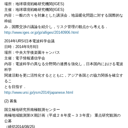
場所：地球環境戦略研究機関(IGES)
主催：地球環境戦略研究機関(IGES)
内容：一般の方々を対象とした講演会．地温暖化問題に対する国際的な
枠組
み，国際交渉の議論を紹介し，リスク管理の観点から考える．
http://www.iges.or.jp/jp/alliges/20140906.html
2014年URSI日本電波科学会議
日時：2014年9月8日
場所：中央大学後楽園キャンパス
主催：電子情報通信学会
内容：電波科学の異なる分野間の連携を強化し，日本国内における電波
科学
関連活動を更に活性化するとともに，アジア各国との協力関係を確立す
るこ
とを目指す．
http://www.ursi.jp/jrsm2014/japanese.html
(2) 募集
国立極地研究所南極観測センター
南極地域観測第Ⅸ期計画（平成２８年度～３３年度） 重点研究観測の
公募
（締切2014/08/25)