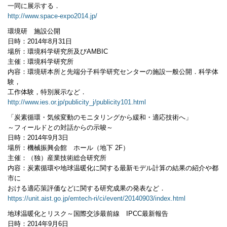
一同に展示する．
http://www.space-expo2014.jp/
環境研 施設公開
日時：2014年8月31日
場所：環境科学研究所及びAMBIC
主催：環境科学研究所
内容：環境研本所と先端分子科学研究センターの施設一般公開．科学体
験，
工作体験，特別展示など．
http://www.ies.or.jp/publicity_j/publicity101.html
「炭素循環・気候変動のモニタリングから緩和・適応技術へ」
～フィールドとの対話からの示唆～
日時：2014年9月3日
場所：機械振興会館 ホール（地下 2F）
主催：（独）産業技術総合研究所
内容：炭素循環や地球温暖化に関する最新モデル計算の結果の紹介や都
市に
おける適応策評価などに関する研究成果の発表など．
https://unit.aist.go.jp/emtech-ri/ci/event/20140903/index.html
地球温暖化とリスク～国際交渉最前線 IPCC最新報告
日時：2014年9月6日