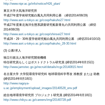
http://www.nipr.ac.jp/info/notice/H26_plan/
東京大学大気海洋研究所
平成27年度学術研究船白鳳丸共同利用公募 （締切2014/08/29)
http://www.aori.u-tokyo.ac.jp/coop/hakuho27.html
平成27年度東北海洋生態系調査研究船新青丸の共同利用公募 （締切
2014/08/29)
http://www.aori.u-tokyo.ac.jp/coop/shinsei27.html
平成28・29・30年度学術研究船白鳳丸共同利用公募 （締切2014/10/10)
http://www.aori.u-tokyo.ac.jp/coop/hakuho_28-30.html
(3) 公募/求人
独立行政法人海洋研究開発機構
特任研究員もしくはポストドクトラル研究員 (締切2014年8月15日)
http://www.jamstec.go.jp/recruit/details/rcgc20140815.html
名古屋大学 大学院環境学研究科 地球環境科学専攻 准教授 または 助教
(締切2014年8月18日)
http://www.nagoya-
u.ac.jp/employment/upload_images/20140528_env.pdf
総合地球環境学研究所 プロジェクト研究員 (締切2014年8月18日)
http://www.chikyu.ac.jp/careers/img/20140728.pdf