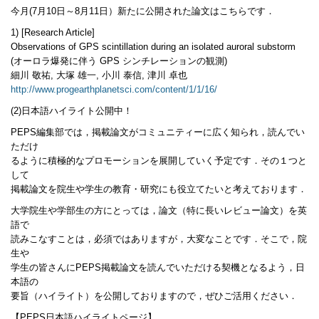
今月(7月10日～8月11日）新たに公開された論文はこちらです．
1) [Research Article]
Observations of GPS scintillation during an isolated auroral substorm
(オーロラ爆発に伴う GPS シンチレーションの観測)
細川 敬祐, 大塚 雄一, 小川 泰信, 津川 卓也
http://www.progearthplanetsci.com/content/1/1/16/
(2)日本語ハイライト公開中！
PEPS編集部では，掲載論文がコミュニティーに広く知られ，読んでい
ただけ
るように積極的なプロモーションを展開していく予定です．その１つと
して
掲載論文を院生や学生の教育・研究にも役立てたいと考えております．
大学院生や学部生の方にとっては，論文（特に長いレビュー論文）を英
語で
読みこなすことは，必須ではありますが，大変なことです．そこで，院
生や
学生の皆さんにPEPS掲載論文を読んでいただける契機となるよう，日
本語の
要旨（ハイライト）を公開しておりますので，ぜひご活用ください．
【PEPS日本語ハイライトページ】