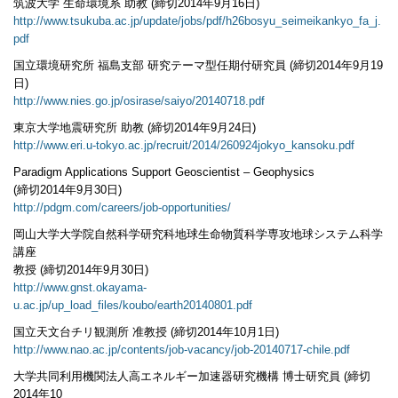
筑波大学 生命環境系 助教 (締切2014年9月16日)
http://www.tsukuba.ac.jp/update/jobs/pdf/h26bosyu_seimeikankyo_fa_j.
pdf
国立環境研究所 福島支部 研究テーマ型任期付研究員 (締切2014年9月19
日)
http://www.nies.go.jp/osirase/saiyo/20140718.pdf
東京大学地震研究所 助教 (締切2014年9月24日)
http://www.eri.u-tokyo.ac.jp/recruit/2014/260924jokyo_kansoku.pdf
Paradigm Applications Support Geoscientist – Geophysics
(締切2014年9月30日)
http://pdgm.com/careers/job-opportunities/
岡山大学大学院自然科学研究科地球生命物質科学専攻地球システム科学
講座
教授 (締切2014年9月30日)
http://www.gnst.okayama-
u.ac.jp/up_load_files/koubo/earth20140801.pdf
国立天文台チリ観測所 准教授 (締切2014年10月1日)
http://www.nao.ac.jp/contents/job-vacancy/job-20140717-chile.pdf
大学共同利用機関法人高エネルギー加速器研究機構 博士研究員 (締切
2014年10