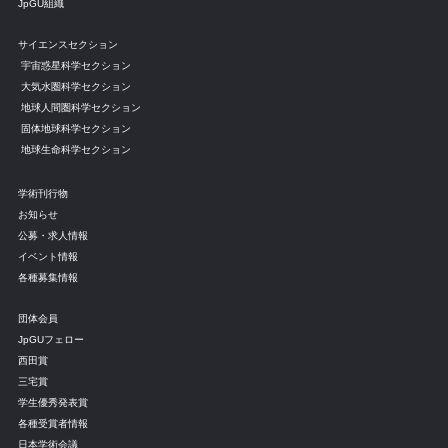
JpGU組織
サイエンスセクション
宇宙惑星科学セクション
大気水圏科学セクション
地球人間圏科学セクション
固体地球科学セクション
地球生命科学セクション
学術刊行物
お知らせ
公募・求人情報
イベント情報
各種募集情報
団体会員
JpGUフェロー
西田賞
三宅賞
学生優秀発表賞
各種受賞者情報
日本学術会議