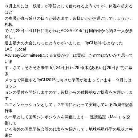
８月上旬には「残暑」が季語として使われるようですが，体温を超える
ほど
の炎暑が真っ盛りの日々が続きます．皆様いかがお過ごしでしょうか．
札幌
で 7月28日～8月1日に開かれたAOGS2014には国内外から約３千人が参
加し，
過去最大の大会になったとうかがいました．JpGUが中心となった
LAC（Local
AdvisoryCommittee)による支援が少しは貢献したのではないかと思って
いま
す．さて，そろそろ来年 5月24日(日)～28日(木)(あるいは29日まで)に幕
張
メッセで開催するJpGU2015に向けた準備が始まっています．９月には
セッシ
ョンの受付を開始しますので，皆様からの積極的なご提案をお願いしま
す．
ユニオンセッションとして，２年間にわたって実施している25周年記念
行事
の一環として国際シンポジウムを開催します． 連携協定（MoU）を交
換して
いる海外の国際学協会等の代表をお招きして，地球惑星科学の現状と将
来に