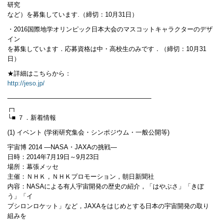
研究
など）を募集しています.（締切：10月31日）
・2016国際地学オリンピック日本大会のマスコットキャラクターのデザ
イン
を募集しています．応募資格は中・高校生のみです．（締切：10月31
日）
★詳細はこちらから：
http://jeso.jp/
——————————————————————–
┌┐
└■ ７．新着情報
(1) イベント (学術研究集会・シンポジウム・一般公開等)
宇宙博 2014 ―NASA・JAXAの挑戦―
日時：2014年7月19日～9月23日
場所：幕張メッセ
主催：ＮＨＫ，ＮＨＫプロモーション，朝日新聞社
内容：NASAによる有人宇宙開発の歴史の紹介，「はやぶさ」「きぼ
う」「イ
プシロンロケット」など，JAXAをはじめとする日本の宇宙開発の取り
組みを