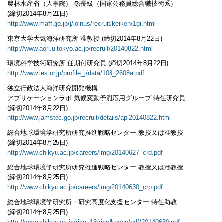
農林水産省（人事院） 係長級（国家公務員総合職技術系）
(締切2014年8月21日)
http://www.maff.go.jp/j/joinus/recruit/keiken/1gi.html
東京大学大気海洋研究所 准教授 (締切2014年8月22日)
http://www.aori.u-tokyo.ac.jp/recruit/20140822.html
環境科学技術研究所 任期付研究員 (締切2014年8月22日)
http://www.ies.or.jp/profile_j/data/108_2608a.pdf
独立行政法人海洋研究開発機構
アプリケーションラボ 気候変動予測応用グループ 特任研究員
(締切2014年8月22日)
http://www.jamstec.go.jp/recruit/details/apl20140822.html
総合地球環境学研究所研究推進戦略センター 教授又は准教授
(締切2014年8月25日)
http://www.chikyu.ac.jp/careers/img/20140627_crd.pdf
総合地球環境学研究所研究推進戦略センター 教授又は准教授
(締切2014年8月25日)
http://www.chikyu.ac.jp/careers/img/20140630_crp.pdf
総合地球環境学研究所・研究高度化支援センター 特任助教
(締切2014年8月25日)