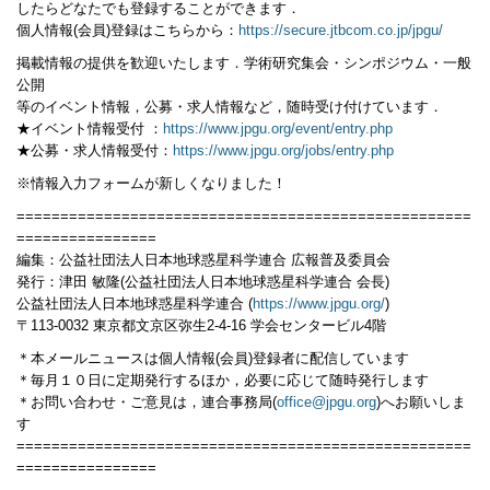
したらどなたでも登録することができます．
個人情報(会員)登録はこちらから：
https://secure.jtbcom.co.jp/jpgu/
掲載情報の提供を歓迎いたします．学術研究集会・シンポジウム・一般
公開
等のイベント情報，公募・求人情報など，随時受け付けています．
★イベント情報受付 ：
https://www.jpgu.org/event/entry.php
★公募・求人情報受付：
https://www.jpgu.org/jobs/entry.php
※情報入力フォームが新しくなりました！
====================================================
================
編集：公益社団法人日本地球惑星科学連合 広報普及委員会
発行：津田 敏隆(公益社団法人日本地球惑星科学連合 会長)
公益社団法人日本地球惑星科学連合 (
https://www.jpgu.org/
)
〒113-0032 東京都文京区弥生2-4-16 学会センタービル4階
＊本メールニュースは個人情報(会員)登録者に配信しています
＊毎月１０日に定期発行するほか，必要に応じて随時発行します
＊お問い合わせ・ご意見は，連合事務局(
office@jpgu.org
)へお願いしま
す
====================================================
================