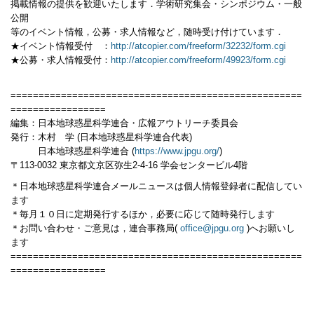
掲載情報の提供を歓迎いたします．学術研究集会・シンポジウム・一般
公開
等のイベント情報，公募・求人情報など，随時受け付けています．
★イベント情報受付 ：
http://atcopier.com/freeform/32232/form.cgi
★公募・求人情報受付：
http://atcopier.com/freeform/49923/form.cgi
====================================================
=================
編集：日本地球惑星科学連合・広報アウトリーチ委員会
発行：木村 学 (日本地球惑星科学連合代表)
日本地球惑星科学連合 (
https://www.jpgu.org/
)
〒113-0032 東京都文京区弥生2-4-16 学会センタービル4階
＊日本地球惑星科学連合メールニュースは個人情報登録者に配信してい
ます
＊毎月１０日に定期発行するほか，必要に応じて随時発行します
＊お問い合わせ・ご意見は，連合事務局(
office@jpgu.org
)へお願いし
ます
====================================================
=================