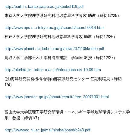
http://earth.s.kanazawa-u.ac.jp/kouboH19.pdf
東京大学大学院理学系研究科地球惑星科学専攻 助教（締切12/25）
http://www.eps.s.u-tokyo.ac.jp/jp/search/search0018.html
神戸大学大学院理学研究科地球惑星科学専攻 助教（締切12/26）
http://www.planet.sci.kobe-u.ac.jp/news/071105koubo.pdf
鳥取大学工学部土木工学科海洋建設工学講座 教授（締切12/27）
http://akebia.jim.tottori-u.ac.jp/info/koubo-civ-19.09.htm
(独)海洋研究開発機構地球内部変動研究センター 任期制職員（締切
1/4）
http://www.jamstec.go.jp/j/about/recruit/ifree_20071001.html
富山大学大学院理工学研究部環境・エネルギー学域地球環境システム学
系 教授（締切1/7）
http://wwwsoc.nii.ac.jp/msj/hiroba/board/b243.pdf