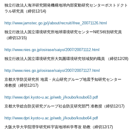
独立行政法人海洋研究開発機構地球内部変動研究センターポストドクト
ラル研究員（締切12/14)
http://www.jamstec.go.jp/j/about/recruit/ifree_20071126.html
独立行政法人国立環境研究所地球環境研究センターNIES特別研究員
（締切12/15)
http://www.nies.go.jp/osirase/saiyo/2007/20071112.html
独立行政法人国立環境研究所大気圏環境研究領域契約職員 （締切12/28)
http://www.nies.go.jp/osirase/saiyo/2007/20071127.html
京都大学防災研究所 地震・火山研究グループ地震予知研究センター
准教授（締切12/17)
http://www.dpri.kyoto-u.ac.jp/web_j/koubo/koubo63.pdf
京都大学総合防災研究グループ社会防災研究部門 准教授（締切12/17)
http://www.dpri.kyoto-u.ac.jp/web_j/koubo/koubo64.pdf
大阪大学大学院理学研究科宇宙地球科学専攻 助教（締切12/17)