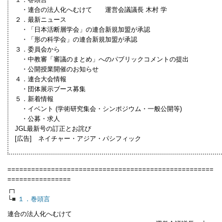
・連合の法人化へむけて 運営会議議長 木村 学
２．最新ニュース
・「日本活断層学会」の連合新規加盟が承認
・「形の科学会」の連合新規加盟が承認
３．委員会から
・中教審「審議のまとめ」へのパブリックコメントの提出
・公開授業開催のお知らせ
４．連合大会情報
・団体展示ブース募集
５．新着情報
・イベント (学術研究集会・シンポジウム・一般公開等)
・公募・求人
JGL最新号の訂正とお詫び
[広告] ネイチャー・アジア・パシフィック
====================================================
================
┌┐
└
■
１．巻頭言
連合の法人化へむけて