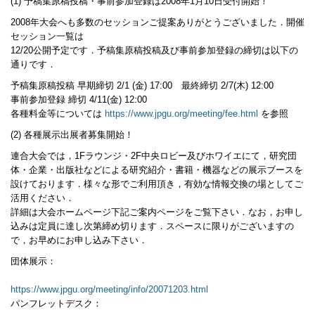
(1) 予稿集原稿投稿・事前参加登録は2008年1月10日受付開始！
2008年大会へも多数のセッションご提案ありがとうございました．開催
セッション一覧は
12/20公開予定です．予稿集原稿投稿及び事前参加登録の締切は以下の
通りです．
予稿集原稿投稿 早期締切 2/1 (金) 17:00 最終締切 2/7(木) 12:00
事前参加登録 締切 4/11(金) 12:00
各種料金等については
https://www.jpgu.org/meeting/fee.html
を参照
(2) 各種展示出展者募集開始！
連合大会では，1Fラウンジ・2F中央ロビー及びホワイエにて，研究団
体・企業・出版社などによる研究紹介・書籍・機器などの展示ブースを
設けております．様々な形でご利用頂き，有効な情報交換の場としてご
活用ください．
詳細は大会ホームページ下記ご案内ページをご覧下さい．なお，お申し
込みは定員に達し次第締め切ります．スペースに限りがございますの
で，お早めにお申し込み下さい．
団体展示：
https://www.jpgu.org/meeting/info/20071203.html
パンフレットデスク：