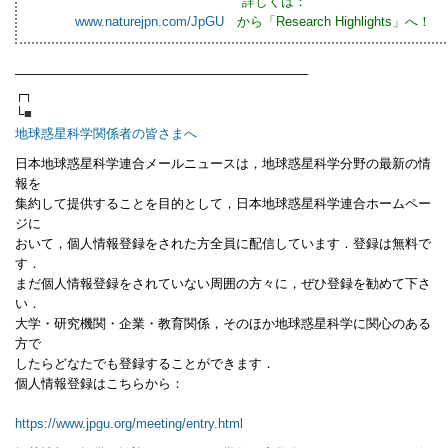
詳しくは：
www.naturejpn.com/JpGU
から「Research Highlights」へ！
——————————————————————–
┌┐
└
■
地球惑星科学関係者の皆さまへ
日本地球惑星科学連合メールニュースは，地球惑星科学分野の最新の情
報を
集約して提供することを目的として，日本地球惑星科学連合ホームペー
ジに
おいて，個人情報登録をされた方全員に配信しています．登録は無料で
す．
まだ個人情報登録をされていない周囲の方々に，ぜひ登録を勧めて下さ
い．
大学・研究機関・企業・教育関係，そのほか地球惑星科学に関心のある
方で
したらどなたでも登録することができます．
個人情報登録はこちらから：
https://www.jpgu.org/meeting/entry.html