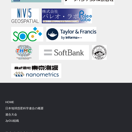
HOME
日本地球惑星科学連合の概要
連合大会
JpGU組織