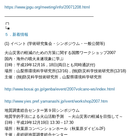
https://www.jpgu.org/meeting/info/20071208.html
——————————————————————–
┌┐
└
■
５．新着情報
(1) イベント (学術研究集会・シンポジウム・一般公開等)
火山災害の軽減のための方策に関する国際ワークショップ2007
国内・海外の噴火未遂現象に学ぶ
日時：平成19年12月16，18日(両日とも同時通訳付)
場所：山梨県環境科学研究所(12/16)，(独)防災科学技術研究所(12/18)
主催：(独)防災科学技術研究所，山梨県環境科学研究所
http://www.bosai.go.jp/genba/event/2007volcano-ws/index.html
http://www.yies.pref.yamanashi.jp/ivent/workshop2007.htm
地質調査総合センター第９回シンポジウム
地質学的手法による火山活動予測 ～火山災害の軽減を目指して～
日時：平成19年12月19日 13:30－17:30
場所：秋葉原コンベンションホール（秋葉原ダイビル2F)
主催：産総研地質調査総合センター