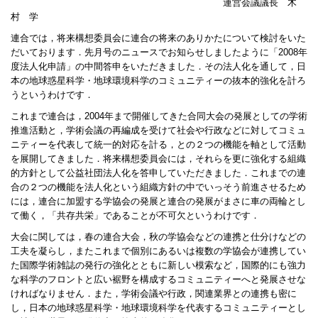
運営会議議長 木
村 学
連合では，将来構想委員会に連合の将来のありかたについて検討をいた
だいております．先月号のニュースでお知らせしましたように「2008年
度法人化申請」の中間答申をいただきました．その法人化を通して，日
本の地球惑星科学・地球環境科学のコミュニティーの抜本的強化を計ろ
うというわけです．
これまで連合は，2004年まで開催してきた合同大会の発展としての学術
推進活動と，学術会議の再編成を受けて社会や行政などに対してコミュ
ニティーを代表して統一的対応を計る，との２つの機能を軸として活動
を展開してきました．将来構想委員会には，それらを更に強化する組織
的方針として公益社団法人化を答申していただきました．これまでの連
合の２つの機能を法人化という組織方針の中でいっそう前進させるため
には，連合に加盟する学協会の発展と連合の発展がまさに車の両輪とし
て働く，「共存共栄」であることが不可欠というわけです．
大会に関しては，春の連合大会，秋の学協会などの連携と仕分けなどの
工夫を凝らし，またこれまで個別にあるいは複数の学協会が連携してい
た国際学術雑誌の発行の強化とともに新しい模索など，国際的にも強力
な科学のフロントと広い裾野を構成するコミュニティーへと発展させな
ければなりません．また，学術会議や行政，関連業界との連携も密に
し，日本の地球惑星科学・地球環境科学を代表するコミュニティーとし