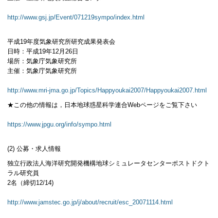
http://www.gsj.jp/Event/071219sympo/index.html
平成19年度気象研究所研究成果発表会
日時：平成19年12月26日
場所：気象庁気象研究所
主催：気象庁気象研究所
http://www.mri-jma.go.jp/Topics/Happyoukai2007/Happyoukai2007.html
★この他の情報は，日本地球惑星科学連合Webページをご覧下さい
https://www.jpgu.org/info/sympo.html
(2) 公募・求人情報
独立行政法人海洋研究開発機構地球シミュレータセンターポストドクト
ラル研究員
2名（締切12/14)
http://www.jamstec.go.jp/j/about/recruit/esc_20071114.html