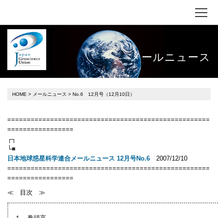
メールニュース
HOME
>
メールニュース
> No.6 12月号（12月10日）
====================================================
=================
┌┐
└
■
2007/12/10
日本地球惑星科学連合メールニュース 12月号No.6
====================================================
=================
≪ 目次 ≫
１．巻頭言