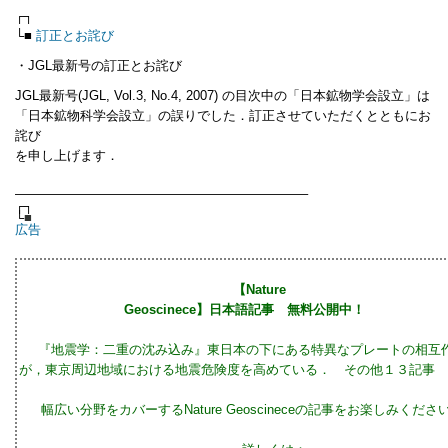
┌┐
└■
訂正とお詫び
・JGL最新号の訂正とお詫び
JGL最新号(JGL, Vol.3, No.4, 2007) の目次中の「日本鉱物学会設立」は
「日本鉱物科学会設立」の誤りでした．訂正させていただくとともにお
詫び
を申し上げます．
——————————————————————–
┌┐
└
■
広告
【Nature
Geoscinece】日本語記事 無料公開中！
『地震学：二重の沈み込み』東日本の下にある特異なプレートの相互
が，東京周辺地域における地震危険度を高めている． その他１
幅広い分野をカバーするNature Geoscineceの記事をお楽しみくだ