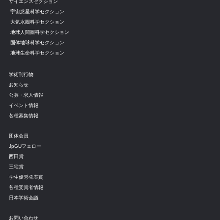
サイエンスセクション
宇宙惑星科学セクション
大気水圏科学セクション
地球人間圏科学セクション
固体地球科学セクション
地球生命科学セクション
学術刊行物
お知らせ
公募・求人情報
イベント情報
各種募集情報
団体会員
JpGUフェロー
西田賞
三宅賞
学生優秀発表賞
各種受賞者情報
日本学術会議
お問い合わせ