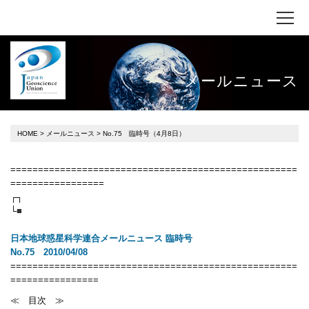
メールニュース
HOME
>
メールニュース
> No.75 臨時号（4月8日）
====================================================
=================
┌┐
└
■
日本地球惑星科学連合メールニュース 臨時号
No.75 2010/04/08
====================================================
================
≪ 目次 ≫