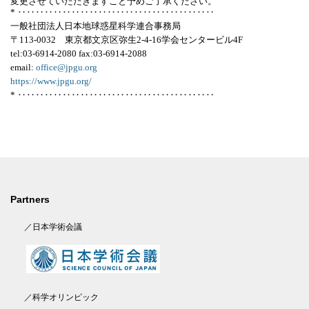
変更させていただきますこと予めご了承ください。
* ‥‥‥‥‥‥‥‥‥‥‥‥‥‥‥‥‥‥‥‥‥‥
一般社団法人日本地球惑星科学連合事務局
〒113-0032 東京都文京区弥生2-4-16学会センタービル4F
tel:03-6914-2080 fax:03-6914-2088
email:
office@jpgu.org
https://www.jpgu.org/
* ‥‥‥‥‥‥‥‥‥‥‥‥‥‥‥‥‥‥‥‥‥‥
Partners
／日本学術会議
／科学オリンピック