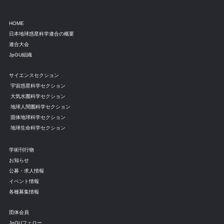
HOME
日本地球惑星科学連合の概要
連合大会
JpGU組織
サイエンスセクション
宇宙惑星科学セクション
大気水圏科学セクション
地球人間圏科学セクション
固体地球科学セクション
地球生命科学セクション
学術刊行物
お知らせ
公募・求人情報
イベント情報
各種募集情報
団体会員
JpGUフェロー