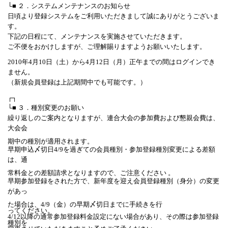
└■ ２．システムメンテナンスのお知らせ
日頃より登録システムをご利用いただきまして誠にありがとうございま
す。
下記の日程にて、メンテナンスを実施させていただきます。
ご不便をおかけしますが、ご理解賜りますようお願いいたします。
2010年4月10日（土）から4月12日（月）正午までの間はログインでき
ません。
（新規会員登録は上記期間中でも可能です。）
┌┐
└■ ３．種別変更のお願い
繰り返しのご案内となりますが、連合大会の参加費および懇親会費は、
大会会
期中の種別が適用されます。
早期申込〆切日4/9を過ぎての会員種別・参加登録種別変更による差額
は、通
常料金との差額請求となりますので、ご注意ください 。
早期参加登録をされた方で、新年度を迎え会員登録種別（身分）の変更
があっ
た場合は、4/9（金）の早期〆切日までに手続きを行
ってください。
4/12以降の通常参加登録料金設定にない場合があり、その際は参加登録
種別を