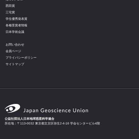
西田賞
三宅賞
学生優秀発表賞
各種受賞者情報
日本学術会議
お問い合わせ
会員ページ
プライバシーポリシー
サイトマップ
公益社団法人日本地球惑星科学連合
所在地：〒113-0032 東京都文京区弥生2-4-16 学会センタービル4階