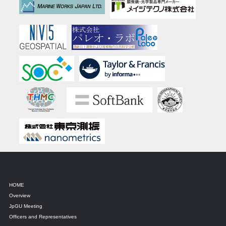
HOME
Overview
JpGU Meeting
Officers and Representatives