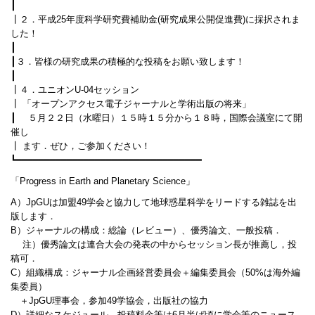
┃
┃２．平成25年度科学研究費補助金(研究成果公開促進費)に採択されま
した！
┃
┃３．皆様の研究成果の積極的な投稿をお願い致します！
┃
┃４．ユニオンU-04セッション
┃ 「オープンアクセス電子ジャーナルと学術出版の将来」
┃ ５月２２日（水曜日）１５時１５分から１８時，国際会議室にて開
催し
┃ ます．ぜひ，ご参加ください！
┗━━━━━━━━━━━━━━━━━━━━━━━━━━━━━━━━━
「Progress in Earth and Planetary Science」
A）JpGUは加盟49学会と協力して地球惑星科学をリードする雑誌を出
版します．
B）ジャーナルの構成：総論（レビュー）、優秀論文、一般投稿．
注）優秀論文は連合大会の発表の中からセッション長が推薦し，投
稿可．
C）組織構成：ジャーナル企画経営委員会＋編集委員会（50%は海外編
集委員）
＋JpGU理事会，参加49学協会，出版社の協力