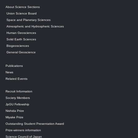
About Science Sections
Union Science Board
Space and Planetary Sciences
Atmospheric and Hydrospheric Sciences
Human Geosciences
Solid Earth Sciences
Biogeosciences
General Geoscience
Publications
News
Related Events
Recruit Information
Society Members
JpGU Fellowship
Nishida Prize
Miyake Prize
Outstanding Student Presentation Award
Prize-winners information
Science Council of Japan