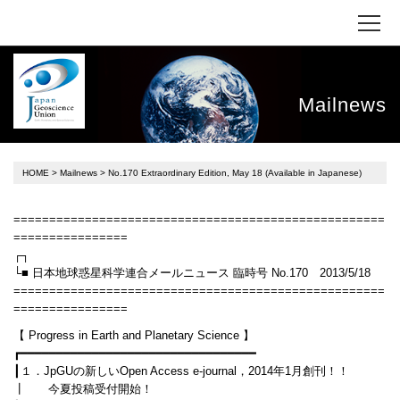
Mailnews
HOME
>
Mailnews
> No.170 Extraordinary Edition, May 18 (Available in Japanese)
====================================================
================
┌┐
└■ 日本地球惑星科学連合メールニュース 臨時号 No.170 2013/5/18
====================================================
================
【 Progress in Earth and Planetary Science 】
┏━━━━━━━━━━━━━━━━━━━━━━━━━━━━━━━━━
┃１．JpGUの新しいOpen Access e-journal，2014年1月創刊！！
┃ 今夏投稿受付開始！