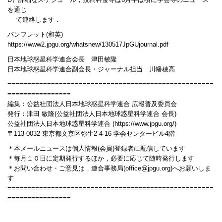
D）詳細なスケジュール，投稿料金等は6月半ば頃に学会等のニュース
を通じ
て連絡します．
パンフレット(和英)
https://www2.jpgu.org/whatsnew/130517JpGUjournal.pdf
日本地球惑星科学連合会長 津田敏隆
日本地球惑星科学連合副会長・ジャーナル担当 川幡穂高
====================================================
================
編集：公益社団法人日本地球惑星科学連合 広報普及委員会
発行：津田 敏隆(公益社団法人日本地球惑星科学連合 会長)
公益社団法人日本地球惑星科学連合 (https://www.jpgu.org/)
〒113-0032 東京都文京区弥生2-4-16 学会センタービル4階
＊本メールニュースは個人情報(会員)登録者に配信しています
＊毎月１０日に定期発行するほか，必要に応じて随時発行します
＊お問い合わせ・ご意見は，連合事務局(office@jpgu.org)へお願いしま
す
====================================================
================