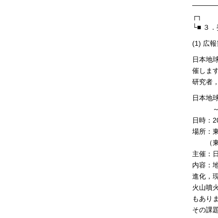
———
┌┐
└■ ３
(1) 
日本地球
催しま
研究者
日本地球
～富士
日時：201
場所：東
（東京都
主催：
内容：
進化，
火山噴
もあり
その課