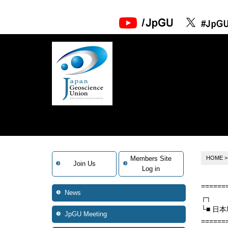
Members Site
HOME
Join Us
Log in
======
News
┌┐
└■ 日本
JpGU Meeting
======