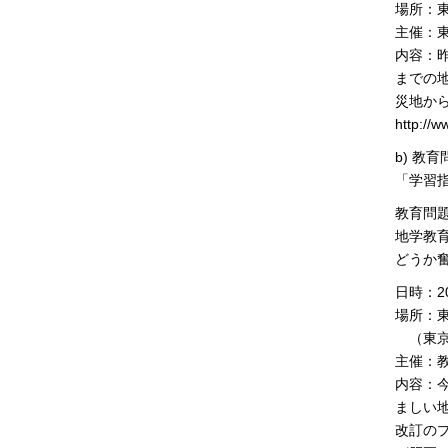
場所：
主催：
内容：
までの
災地か
http://
b) 教
「学習
教育問
地学教
どうか
日時：20
場所：
（東京
主催：
内容：
ましい
改訂の