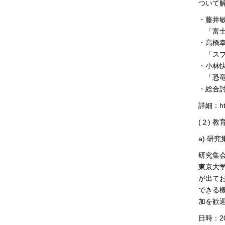
ついて
・藤井
「富士
・高橋
「スプ
・小林
「恐竜
・総合
詳細：http
(２) 
a) 研
研究集会
東京大
が出て
できる
加を歓
日時：2