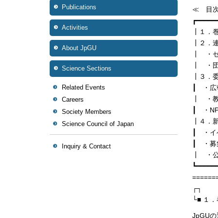
Publications
≪ 目
┏━━━━━
Activities
┃１．
┃２．
About JpGU
┃ ・
┃ ・
Science Sections
┃３．
Related Events
┃ ・
┃ ・
Careers
┃ ・N
Society Members
┃４．
Science Council of Japan
┃ ・イ
┃ ・募
Inquiry & Contact
┃ ・公
┗━━━━━
======
┌┐
└■ １
JpGU