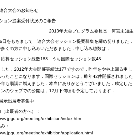
．連合大会のお知らせ
セッション提案受付状況のご報告
13年大会プログラム委員長 河宮未知生
26日をもちまして，連合大会セッション提案募集を締め切りました．
で多くの方に申し込みいただきました．申し込み総数は，
ッション総数183 うち国際セッション数43
した．2012年大会開催実績は177ですので，昨年をやや上回る申し
あったことになります．国際セッションは，昨年42件開催されました
今年も順調に増えました．本当にありがとうございました．確定した
ョンのウェブでの公開は，12月下旬頃を予定しております．
団体展示出展者募集中
内（出展者の方へ）：
www.jpgu.org/meeting/exhibition/index.htm
込み：
www.jpgu.org/meeting/exhibition/application.html