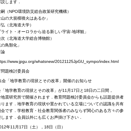
解説します．
敏嗣（NPO環境防災総合政策研究機構）
山の大規模噴火はあるか」
幸弘（北海道大学）
ライト・オーロラから迫る新しい宇宙-地球観」
快次（北海道大学総合博物館）
の鳥類化」
討論
s://www.jpgu.org/whatsnew/20121125JpGU_sympo/index.html
教育問題検討委員会
究集会「地学教育の現状とその改革」開催のお知らせ
「地学教育の現状とその改革」が11月17日と18日の二日間，
学地震研究所で開催されます．教育問題検討委員会からも話題提供者
おります．地学教育の現状や置かれている立場についての認識を共有
機会です．学校教育・社会教育関係者のみならず関心のある方々の参
迎します．会員以外にも広くお声掛け下さい．
012年11月17日（土），18日（日）