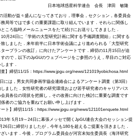
地球惑星科学連合 会長 津田 敏隆
Uの活動が益々盛んになってきており，理事会，セクション，各委員会
事務局等ではで多くの重要課題に取り組んでいます．それらに関係し
のところ臨時メールニュースをたて続けにお送りしてきました．
10月24日に「学術の大型研究計画に関する予備調査開始」に関する
を致しました．来年前半に日本学術会議により進められる「大型研究
タープランの改訂」に向けたアンケートです．締切の11月15日が迫
ますので，以下のJpGUのウェブページをご参照のうえ，早目のご対応
いします．
締切11/15：https://www.jpgu.org/news/121019yobichosa.html
1日には，男女共同参画学協会連絡会によるアンケート調査（第3回）
内しました．女性研究者の研究環境および若手研究者のキャリアパス
め会員各位の現状を把握し，その改善に向けた検討に重要な調査です
関係者のご協力を重ねてお願い申し上げます．
】締切11/15：https://www.jpgu.org/news/121101enquete.html
13年 5月19～24日に幕張メッセで開くJpGU連合大会のセッション提
0月26日に締切りましたが，今年も180を超えるご提案を頂きました．
ございます．今後，プログラム委員会が河宮未知生委員長（海洋研究