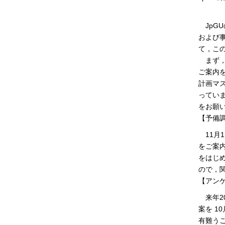
日本
JpG
および
て，こ
まず，
ご案内
計画マス
ってい
をお願
【予備調査】
11月
をご案
をはじ
ので，
【アンケート
来年20
案を 1
有難う