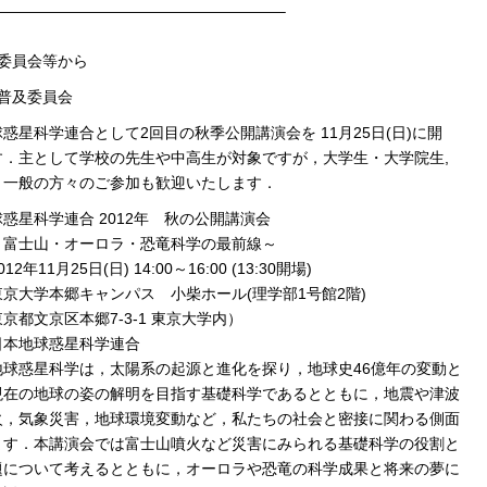
———————————————————–
．委員会等から
広報普及委員会
惑星科学連合として2回目の秋季公開講演会を 11月25日(日)に開
す．主として学校の先生や中高生が対象ですが，大学生・大学院生,
，一般の方々のご参加も歓迎いたします．
惑星科学連合 2012年 秋の公開講演会
山・オーロラ・恐竜科学の最前線～
2年11月25日(日) 14:00～16:00 (13:30開場)
京大学本郷キャンパス 小柴ホール(理学部1号館2階)
文京区本郷7-3-1 東京大学内）
日本地球惑星科学連合
地球惑星科学は，太陽系の起源と進化を探り，地球史46億年の変動と
現在の地球の姿の解明を目指す基礎科学であるとともに，地震や津波
火，気象災害，地球環境変動など，私たちの社会と密接に関わる側面
ます．本講演会では富士山噴火など災害にみられる基礎科学の役割と
題について考えるとともに，オーロラや恐竜の科学成果と将来の夢に