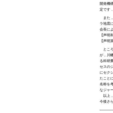
開発機
定です
また，
ラ地震
会長によ
【声明和文】
【声明英文】
ところ
が，川
る科研
セスのジ
にセク
たことに
名称を
なジャ
以上，
今後さ
———