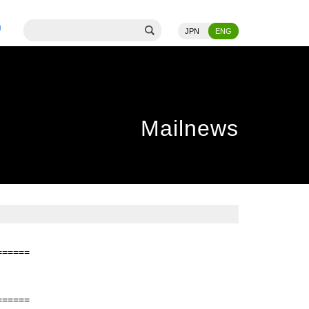
JPN
ENG
Mailnews
======
======