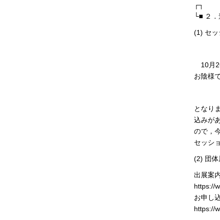
┌┐
└■ ２
(1) 
20
10月
お陰様
応募セ
となりま
込みが
ので，
セッシ
(2) 
出展案
https://
お申し
https://