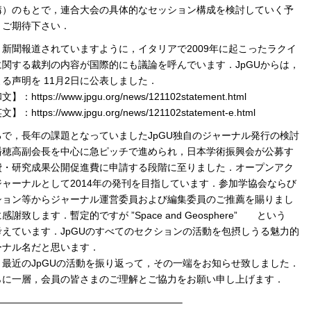
構）のもとで，連合大会の具体的なセッション構成を検討していく予
．ご期待下さい．
新聞報道されていますように，イタリアで2009年に起こったラクイ
に関する裁判の内容が国際的にも議論を呼んでいます．JpGUからは，
る声明を 11月2日に公表しました．
：https://www.jpgu.org/news/121102statement.html
：https://www.jpgu.org/news/121102statement-e.html
で，長年の課題となっていましたJpGU独自のジャーナル発行の検討
幡穂高副会長を中心に急ピッチで進められ，日本学術振興会が公募す
費・研究成果公開促進費に申請する段階に至りました．オープンアク
ャーナルとして2014年の発刊を目指しています．参加学協会ならび
ション等からジャーナル運営委員および編集委員のご推薦を賜りまし
感謝致します．暫定的ですが ”Space and Geosphere” という
考えています．JpGUのすべてのセクションの活動を包摂しうる魅力的
ーナル名だと思います．
最近のJpGUの活動を振り返って，その一端をお知らせ致しました．
らに一層，会員の皆さまのご理解とご協力をお願い申し上げます．
———————————————————–