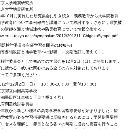
東京大学地震研究所
東京大学地震研究所
昨年10月に実施した研究集会に引き続き，義務教育から大学院教育
地学教育について事例報告と課題について検討する．さらに，震災被
らの講師を迎え地域連携や防災教育について情報交換する．
www.eri.u-tokyo.ac.jp/symposium/2012/201211_ChigakuSympo.pdf
育問題検討委員会主催学習会開催のお知らせ
指導要領改訂と地学教育への影響 －次期改訂に備えて－」
題検討委員会として初めての学習会を12月2日（日）に開催します．
育に携わる，或いは関心のある全ての方を対象としております．
奮ってご参加ください．
12年12月2日（日） 13：30-16：30（受付13：30）
東京都立両国高等学校
都墨田区江東橋１丁目７番１４号）
教育問題検討委員会
今年度から新しい理科の高等学校学習指導要領が始まりました．望
地学教育の姿を学習指導要領に反映させるためには，学習指導要領
プロセスを理解し，節目となる各々の時期に必要な提言を行うこと