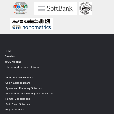
HOME
Overview
JpGU Meeting
Officers and Representatives
About Science Sections
Union Science Board
Space and Planetary Sciences
Atmospheric and Hydrospheric Sciences
Human Geosciences
Solid Earth Sciences
Biogeosciences