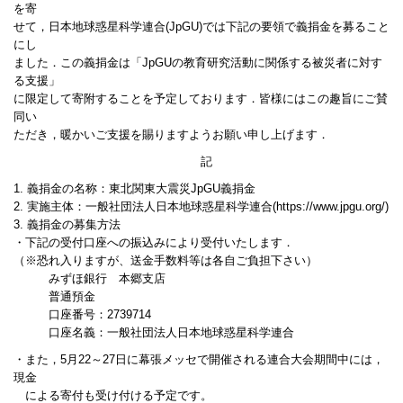
を寄
せて，日本地球惑星科学連合(JpGU)では下記の要領で義捐金を募ること
にし
ました．この義捐金は「JpGUの教育研究活動に関係する被災者に対す
る支援」
に限定して寄附することを予定しております．皆様にはこの趣旨にご賛
同い
ただき，暖かいご支援を賜りますようお願い申し上げます．
記
1. 義捐金の名称：東北関東大震災JpGU義捐金
2. 実施主体：一般社団法人日本地球惑星科学連合(https://www.jpgu.org/)
3. 義捐金の募集方法
・下記の受付口座への振込みにより受付いたします．
（※恐れ入りますが、送金手数料等は各自ご負担下さい）
みずほ銀行 本郷支店
普通預金
口座番号：2739714
口座名義：一般社団法人日本地球惑星科学連合
・また，5月22～27日に幕張メッセで開催される連合大会期間中には，
現金
による寄付も受け付ける予定です。