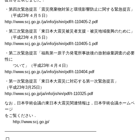
提言を公表しました．
・第四次緊急提言「震災廃棄物対策と環境影響防止に関する緊急提言」
（平成23年４月５日）
http://www.scj.go.jp./ja/info/jishin/pdf/t-110405-2.pdf
・第三次緊急提言「東日本大震災被災者支援・被災地域復興のために」
（平成23年４月５日）
http://www.scj.go.jp./ja/info/jishin/pdf/t-110405-1.pdf
・第二次緊急提言「福島第一原子力発電所事故後の放射線量調査の必要
性に
ついて」（平成23年４月４日）
http://www.scj.go.jp./ja/info/jishin/pdf/t-110404.pdf
・第一次緊急提言「東日本大震災に対応する第一次緊急提言」
（平成23年3月25日）
http://www.scj.go.jp/ja/info/jishin/pdf/t-110325.pdf
なお，日本学術会議の東日本大震災関連情報は，日本学術会議ホームペ
ージ
をご覧ください．
http://www.scj.go.jp/
——————————————————————–
┌┐