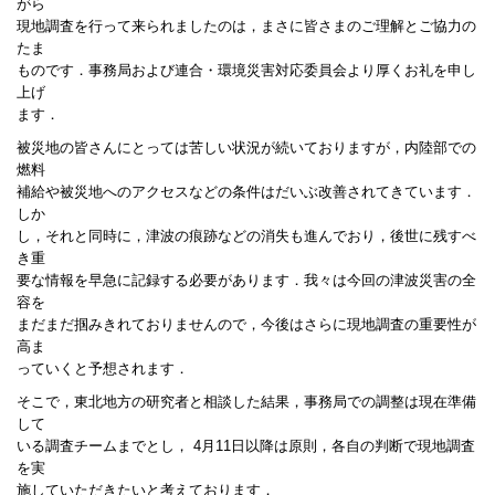
がら
現地調査を行って来られましたのは，まさに皆さまのご理解とご協力の
たま
ものです．事務局および連合・環境災害対応委員会より厚くお礼を申し
上げ
ます．
被災地の皆さんにとっては苦しい状況が続いておりますが，内陸部での
燃料
補給や被災地へのアクセスなどの条件はだいぶ改善されてきています．
しか
し，それと同時に，津波の痕跡などの消失も進んでおり，後世に残すべ
き重
要な情報を早急に記録する必要があります．我々は今回の津波災害の全
容を
まだまだ掴みきれておりませんので，今後はさらに現地調査の重要性が
高ま
っていくと予想されます．
そこで，東北地方の研究者と相談した結果，事務局での調整は現在準備
して
いる調査チームまでとし， 4月11日以降は原則，各自の判断で現地調査
を実
施していただきたいと考えております．