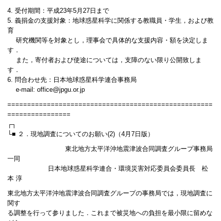
4. 受付期間：平成23年5月27日まで
5. 義捐金の支援対象：地球惑星科学に関係する教職員・学生，および教
育
研究機関等を対象とし，理事会で具体的な支援内容・額を決定しま
す．
また，寄付者および使途については，支障のない限り公開致しま
す．
6. 問合わせ先：日本地球惑星科学連合事務局
e-mail: office@jpgu.or.jp
====================================================
================
┌┐
└■ ２．現地調査についてのお願い(2)（4月7日版）
東北地方太平洋沖地震津波合同調査グループ事務局
一同
日本地球惑星科学連合・環境災害対応委員会委員長 松
本 淳
東北地方太平洋沖地震津波合同調査グループの事務局では，現地調査に
関す
る調整を行って参りました．これまで被災地への負担を最小限に留めな