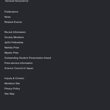
General Geoscience
Publications
News
Related Events
Recruit Information
Society Members
JpGU Fellowship
Nishida Prize
Miyake Prize
Outstanding Student Presentation Award
Prize-winners information
Science Council of Japan
Inquiry & Contact
Members Site
Privacy Policy
Site Map