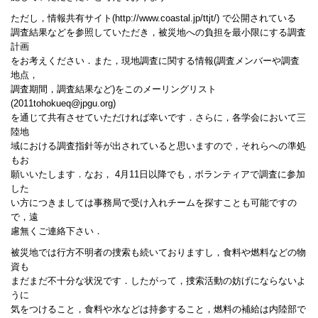
ただし，情報共有サイト(http://www.coastal.jp/ttjt/) で公開されている
調査結果などを参照していただき，被災地への負担を最小限にする調査
計画
をお考えください．また，現地調査に関する情報(調査メンバーや調査
地点，
調査期間，調査結果など)をこのメーリングリスト
(2011tohokueq@jpgu.org)
を通じて共有させていただければ幸いです．さらに，各学会において三
陸地
域における調査指針等が出されていると思いますので，それらへの準処
もお
願いいたします．なお， 4月11日以降でも，ボランティアで調査に参加
した
い方につきましては事務局で受け入れチームを探すことも可能ですの
で，遠
慮無くご連絡下さい．
被災地では行方不明者の捜索も続いておりますし，食料や燃料などの物
資も
まだまだ不十分な状況です．したがって，捜索活動の妨げにならないよ
うに
気をつけること，食料や水などは持参すること，燃料の補給は内陸部で