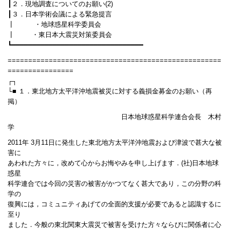
┃２．現地調査についてのお願い(2)
┃３．日本学術会議による緊急提言
┃ ・地球惑星科学委員会
┃ ・東日本大震災対策委員会
┗━━━━━━━━━━━━━━━━━━━━━━━━━━━━━━━━
====================================================
================
┌┐
└■ １．東北地方太平洋沖地震被災に対する義損金募金のお願い（再
掲）
日本地球惑星科学連合会長 木村
学
2011年 3月11日に発生した東北地方太平洋沖地震および津波で甚大な被
害に
あわれた方々に，改めて心からお悔やみを申し上げます．(社)日本地球
惑星
科学連合では今回の災害の被害がかつてなく甚大であり，この分野の科
学の
復興には，コミュニティあげての全面的支援が必要であると認識するに
至り
ました．今般の東北関東大震災で被害を受けた方々ならびに関係者に心