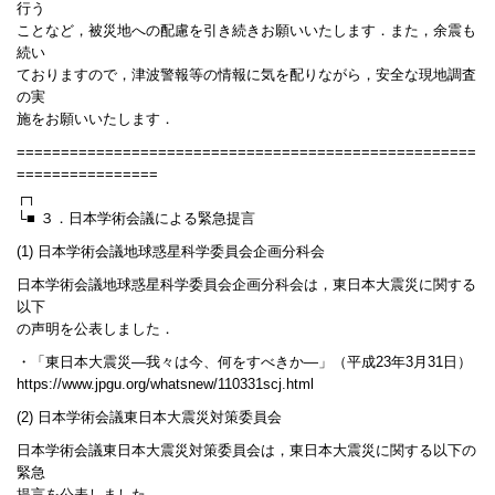
行う
ことなど，被災地への配慮を引き続きお願いいたします．また，余震も
続い
ておりますので，津波警報等の情報に気を配りながら，安全な現地調査
の実
施をお願いいたします．
====================================================
================
┌┐
└■ ３．日本学術会議による緊急提言
(1) 日本学術会議地球惑星科学委員会企画分科会
日本学術会議地球惑星科学委員会企画分科会は，東日本大震災に関する
以下
の声明を公表しました．
・「東日本大震災―我々は今、何をすべきか―」（平成23年3月31日）
https://www.jpgu.org/whatsnew/110331scj.html
(2) 日本学術会議東日本大震災対策委員会
日本学術会議東日本大震災対策委員会は，東日本大震災に関する以下の
緊急