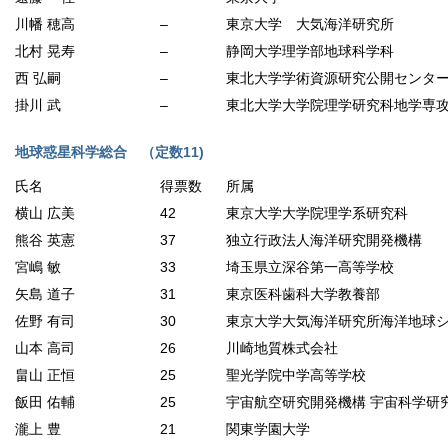
川幡 穂高
–
東京大学 大気海洋研究所
北村 晃寿
–
静岡大学理学部地球科学科
西 弘嗣
–
東北大学学術資源研究公開センタ
掛川 武
–
東北大学大学院理学研究科地学専
地球惑星科学総合 （定数11)
氏名
得票数
所属
横山 広美
42
東京大学大学院理学系研究科
熊谷 英憲
37
独立行政法人海洋研究開発機構
宮嶋 敏
33
埼玉県立深谷第一高等学校
矢島 道子
31
東京医科歯科大学教養部
佐野 有司
30
東京大学大気海洋研究所海洋地球
山本 高司
26
川崎地質株式会社
畠山 正恒
25
聖光学院中学高等学校
飯田 佑輔
25
宇宙航空研究開発機構 宇宙科学研
瀧上 豊
21
関東学園大学