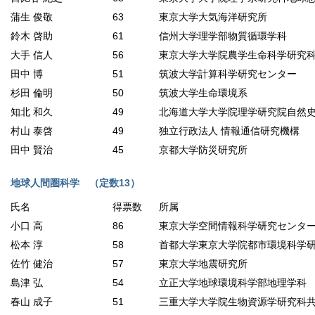
蒲生 俊敬
63
東京大学大気海洋研究所
鈴木 啓助
61
信州大学理学部物質循環学科
大手 信人
56
東京大学大学院農学生命科学研究
田中 博
51
筑波大学計算科学研究センター
杉田 倫明
50
筑波大学生命環境系
知北 和久
49
北海道大学大学院理学研究院自然
村山 泰啓
49
独立行政法人 情報通信研究機構
田中 賢治
45
京都大学防災研究所
地球人間圏科学 （定数13）
氏名
得票数
所属
小口 高
86
東京大学空間情報科学研究センタ
松本 淳
58
首都大学東京大学院都市環境科学
佐竹 健治
57
東京大学地震研究所
島津 弘
54
立正大学地球環境科学部地理学科
春山 成子
51
三重大学大学院生物資源学研究科