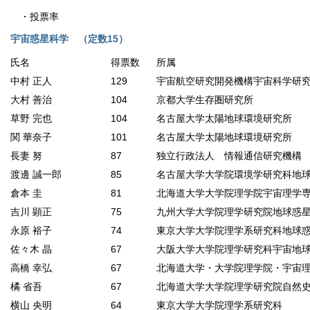
・
投票率
宇宙惑星科学 （定数15）
氏名
得票数
所属
中村 正人
129
宇宙航空研究開発機構宇宙科学研
大村 善治
104
京都大学生存圏研究所
草野 完也
104
名古屋大学太陽地球環境研究所
関 華奈子
101
名古屋大学太陽地球環境研究所
長妻 努
87
独立行政法人 情報通信研究機構
渡邊 誠一郎
85
名古屋大学大学院環境学研究科地
倉本 圭
81
北海道大学大学院理学院宇宙理学
吉川 顕正
75
九州大学大学院理学研究院地球惑
永原 裕子
74
東京大学大学院理学系研究科地球
佐々木 晶
67
大阪大学大学院理学研究科宇宙地
高橋 幸弘
67
北海道大学・大学院理学院・宇宙
橘 省吾
67
北海道大学大学院理学研究院自然
横山 央明
64
東京大学大学院理学系研究科