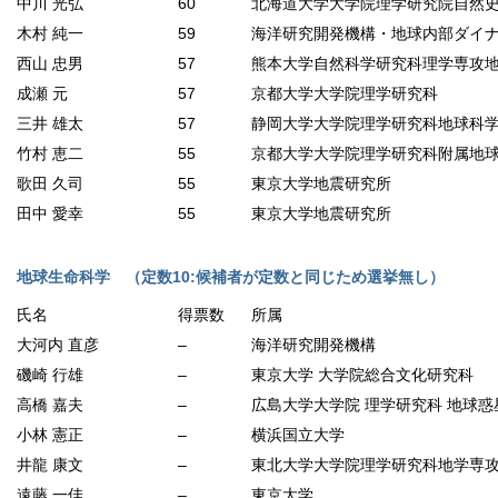
中川 光弘
60
北海道大学大学院理学研究院自然
木村 純一
59
海洋研究開発機構・地球内部ダイ
西山 忠男
57
熊本大学自然科学研究科理学専攻
成瀬 元
57
京都大学大学院理学研究科
三井 雄太
57
静岡大学大学院理学研究科地球科
竹村 恵二
55
京都大学大学院理学研究科附属地
歌田 久司
55
東京大学地震研究所
田中 愛幸
55
東京大学地震研究所
地球生命科学 （定数10:候補者が定数と同じため選挙無し）
氏名
得票数
所属
大河内 直彦
–
海洋研究開発機構
磯崎 行雄
–
東京大学 大学院総合文化研究科
高橋 嘉夫
–
広島大学大学院 理学研究科 地球
小林 憲正
–
横浜国立大学
井龍 康文
–
東北大学大学院理学研究科地学専
遠藤 一佳
–
東京大学