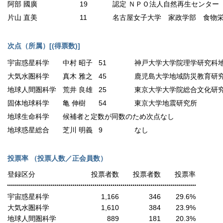
阿部 國廣
19
認定 ＮＰＯ法人自然再生センター
片山 直美
11
名古屋女子大学 家政学部 食物
次点（所属）[(得票数)]
宇宙惑星科学
中村 昭子
51
神戸大学大学院理学研究科
大気水圏科学
真木 雅之
45
鹿児島大学地域防災教育研
地球人間圏科学
荒井 良雄
25
東京大学大学院総合文化研
固体地球科学
亀 伸樹
54
東京大学地震研究所
地球生命科学
候補者と定数が同数のため次点なし
地球惑星総合
芝川 明義
9
なし
投票率 （投票人数／正会員数）
登録区分
投票者数
投票者数
投票率
宇宙惑星科学
1,166
346
29.6%
大気水圏科学
1,610
384
23.9%
地球人間圏科学
889
181
20.3%