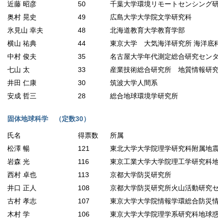
近藤 昭彦
50
千葉大学環境リモートセンシング
奥村 晃史
49
広島大学大学院文学研究科
氷見山 幸夫
48
北海道教育大学教育学部
横山 祐典
44
東京大学 大気海洋研究所 海洋底
中村 俊夫
35
名古屋大学年代測定総合研究セン
七山 太
33
産業技術総合研究所 地質情報研
井田 仁康
30
筑波大学人間系
安成 哲三
28
総合地球環境学研究所
固体地球科学 （定数30）
氏名
得票数
所属
松澤 暢
121
東北大学大学院理学研究科附属地
岩森 光
116
東京工業大学大学院理工学研究科
西村 卓也
113
京都大学防災研究所
井口 正人
108
京都大学防災研究所火山活動研究
古村 孝志
107
東京大学大学院情報学環総合防災
木村 学
106
東京大学大学院理学系研究科地球