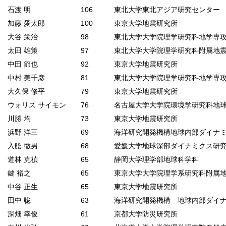
石渡 明
106
東北大学東北アジア研究センター
加藤 愛太郎
100
東京大学地震研究所
大谷 栄治
98
東北大学大学院理学研究科地学専
太田 雄策
97
東北大学大学院理学研究科附属地
中田 節也
92
東京大学地震研究所
中村 美千彦
81
東北大学大学院理学研究科地学専
大久保 修平
79
東京大学地震研究所
ウォリス サイモン
76
名古屋大学大学院環境学研究科地
川勝 均
73
東京大学地震研究所
浜野 洋三
69
海洋研究開発機構地球内部ダイナ
入舩 徹男
68
愛媛大学地球深部ダイナミクス研
道林 克禎
65
静岡大学理学部地球科学科
鍵 裕之
65
東京大学大学院理学系研究科附属
中谷 正生
65
東京大学地震研究所
田中 聡
63
海洋研究開発機構 地球内部ダイ
深畑 幸俊
61
京都大学防災研究所