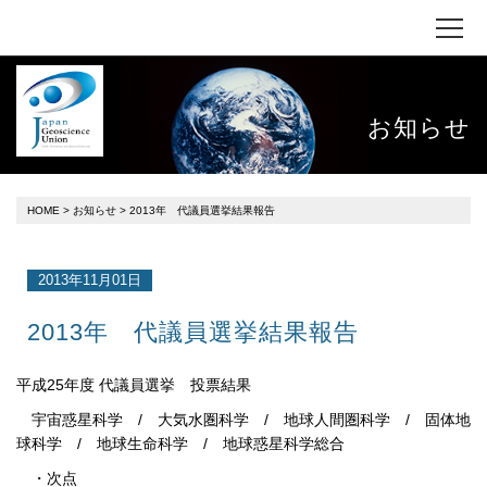
お知らせ
HOME
>
お知らせ
> 2013年 代議員選挙結果報告
2013年11月01日
2013年 代議員選挙結果報告
平成25年度 代議員選挙 投票結果
宇宙惑星科学
/
大気水圏科学
/
地球人間圏科学
/
固体地
球科学
/
地球生命科学
/
地球惑星科学総合
・
次点