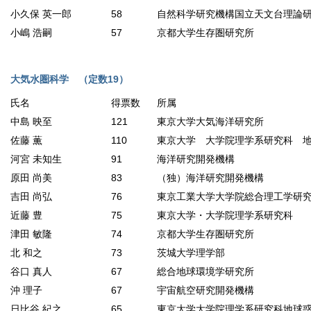
小久保 英一郎
58
自然科学研究機構国立天文台理論
小嶋 浩嗣
57
京都大学生存圏研究所
大気水圏科学 （定数19）
氏名
得票数
所属
中島 映至
121
東京大学大気海洋研究所
佐藤 薫
110
東京大学 大学院理学系研究科 
河宮 未知生
91
海洋研究開発機構
原田 尚美
83
（独）海洋研究開発機構
吉田 尚弘
76
東京工業大学大学院総合理工学研
近藤 豊
75
東京大学・大学院理学系研究科
津田 敏隆
74
京都大学生存圏研究所
北 和之
73
茨城大学理学部
谷口 真人
67
総合地球環境学研究所
沖 理子
67
宇宙航空研究開発機構
日比谷 紀之
65
東京大学大学院理学系研究科地球