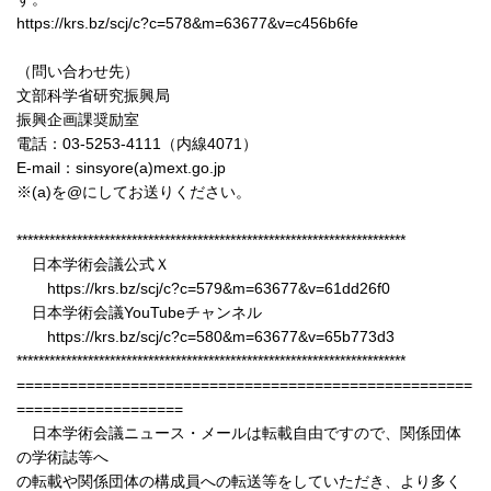
https://krs.bz/scj/c?c=578&m=63677&v=c456b6fe
（問い合わせ先）
文部科学省研究振興局
振興企画課奨励室
電話：03-5253-4111（内線4071）
E-mail：sinsyore(a)mext.go.jp
※(a)を@にしてお送りください。
***********************************************************************
日本学術会議公式Ｘ
https://krs.bz/scj/c?c=579&m=63677&v=61dd26f0
日本学術会議YouTubeチャンネル
https://krs.bz/scj/c?c=580&m=63677&v=65b773d3
***********************************************************************
====================================================
===================
日本学術会議ニュース・メールは転載自由ですので、関係団体
の学術誌等へ
の転載や関係団体の構成員への転送等をしていただき、より多く