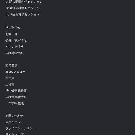
地球人間圏科学セクション
固体地球科学セクション
地球生命科学セクション
学術刊行物
お知らせ
公募・求人情報
イベント情報
各種募集情報
団体会員
JpGUフェロー
西田賞
三宅賞
学生優秀発表賞
各種受賞者情報
日本学術会議
お問い合わせ
会員ページ
プライバシーポリシー
サイトマップ