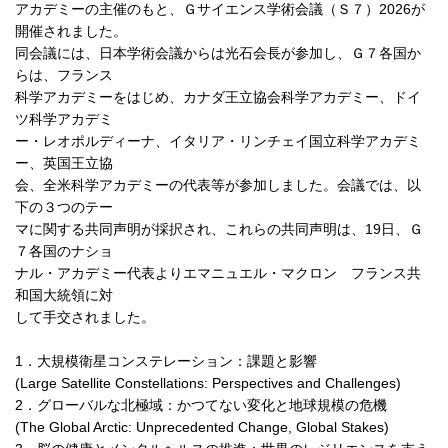
アカデミーの主催のもと、Ｇサイエンス学術会議（Ｓ７）2026が
開催されました。
同会議には、日本学術会議からは光石会長が参加し、Ｇ７各国か
らは、フランス
科学アカデミーをはじめ、カナダ王立協会科学アカデミー、ドイ
ツ科学アカデミ
ー・レオポルディーナ、イタリア・リンチェイ国立科学アカデミ
ー、英国王立協
会、全米科学アカデミーの代表等が参加しました。会議では、以
下の３つのテー
マに関する共同声明が採択され、これらの共同声明は、19日、Ｇ
７各国のナショ
ナル・アカデミー代表よりエマニュエル・マクロン フランス共
和国大統領に対
して手交されました。
1．大規模衛星コンステレーション：課題と影響
(Large Satellite Constellations: Perspectives and Challenges)
2．グローバルな北極域：かつてない変化と地球規模の危機
(The Global Arctic: Unprecedented Change, Global Stakes)