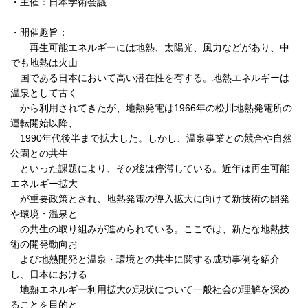
・主催：日本学術会議
・開催趣旨：
再生可能エネルギーには地熱、太陽光、風力などがあり、中
でも地熱は火山
国である日本において高い潜在性を有する。地熱エネルギーは
温泉として古く
から利用されてきたが、地熱発電は1966年の松川地熱発電所の
運転開始以降、
1990年代後半まで拡大した。しかし、温泉事業との競合や自然
公園との共生
といった課題により、その後は停滞している。近年は再生可能
エネルギー拡大
が重要政策とされ、地熱発電の導入拡大に向けて新技術の開発
や環境・温泉と
の共生の取り組みが進められている。ここでは、新たな地熱技
術の開発動向お
よび地熱開発と温泉・環境との共生に関する成功事例を紹介
し、日本における
地熱エネルギー利用拡大の現状について一般社会の理解を深め
ることを目的と