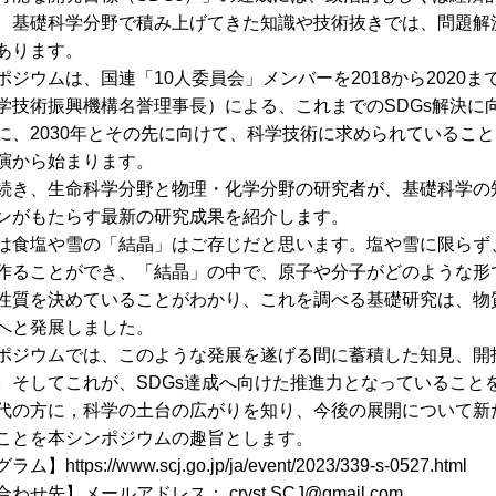
、基礎科学分野で積み上げてきた知識や技術抜きでは、問題解
あります。
ポジウムは、国連「10人委員会」メンバーを2018から2020
学技術振興機構名誉理事長）による、これまでのSDGs解決に
に、2030年とその先に向けて、科学技術に求められているこ
演から始まります。
続き、生命科学分野と物理・化学分野の研究者が、基礎科学の
ンがもたらす最新の研究成果を紹介します。
は食塩や雪の「結晶」はご存じだと思います。塩や雪に限らず
作ることができ、「結晶」の中で、原子や分子がどのような形
性質を決めていることがわかり、これを調べる基礎研究は、物
へと発展しました。
ポジウムでは、このような発展を遂げる間に蓄積した知見、開
。そしてこれが、SDGs達成へ向けた推進力となっていること
代の方に，科学の土台の広がりを知り、今後の展開について新
ことを本シンポジウムの趣旨とします。
】https://www.scj.go.jp/ja/event/2023/339-s-0527.html
わせ先】メールアドレス： cryst.SCJ@gmail.com