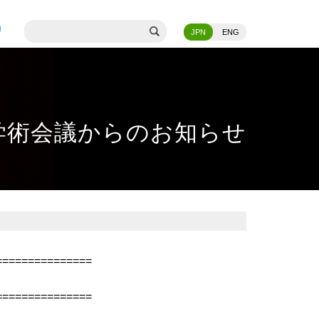
JPN
ENG
学術会議からのお知らせ
===============
===============