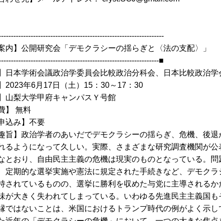
------------------------------------------------------------------
案内】公開研究会「デモクラシーの揺らぎと〈法の支配〉」
-----------------------------------------------------------------■
】日本学術会議政治学委員会比較政治分科会、日本比較政治学
2023年6月17日（土）15：30～17：30
】山梨大学甲府キャンパスＹ号館
費】 無料
申込み】不要
趣旨】政治学者のあいだでデモクラシーの揺らぎ、危機、後退
れるようになって久しい。実際、さまざまな研究調査機関が公
なとおり、自由民主主義の危機は現実のものとなっている。問
、定期的な選挙実施や憲法に規定された手続きなど、デモクラ
持されているものの、選挙に勝利を収めた与党に主導されるか
味が大きく失われてしまっている。いわゆる先進民主主義国も
縁ではないことは、米国におけるトランプ時代の例がよく示し
た近年の「デモクラシーの危機」において、一つの大きな焦点