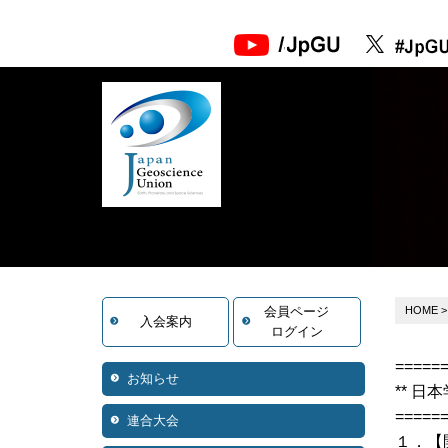
会員ページ
HOME
入会案内
ログイン
=====
お知らせ
** 日本
=====
連合大会
１．【