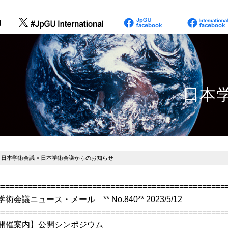
日本
>
日本学術会議
> 日本学術会議からのお知らせ
==================================================
学術会議ニュース・メール ** No.840** 2023/5/12
==================================================
開催案内】公開シンポジウム