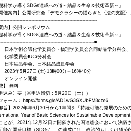
科学が導くSDGs達成への道～結晶＆生命＆技術革新～」
開催案内】公開研究会「デモクラシーの揺らぎと〈法の支配〉
------------------------------------------------------------------
案内】公開シンポジウム
科学が導くSDGs達成への道～結晶＆生命＆技術革新～」
-----------------------------------------------------------------■
】 日本学術会議化学委員会・物理学委員会合同結晶学分科会、
委員会IUCr分科会
】 日本結晶学会、日本結晶成長学会
 2023年5月27日 (土) 13時00分～16時40分
】 オンライン開催
費】 無料
申込み】要（※申込締切：5月20日（土））
ム： https://forms.gle/AD1wG3GXUbFM8qze6
趣旨】2022年年6月30日から1年間を「持続可能な発展のため
ternational Year of Basic Sciences for Sustainable Develo
ことが、2021年12月22日に開催された国連総会において決議
可能な開発目標（SDGs）」の達成には、政治的もしくは経済