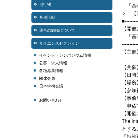
刊行物
「基礎
２．【
各種活動
■---------
【開催
連合の組織について
「基礎
サイエンスセクション
----------
【主催
イベント・シンポジウム情報
化学
公募・求人情報
【共催
各種募集情報
【日時】
団体会員
【場所
日本学術会議
【参加
【事前
お問い合わせ
申込フォー
【開催
The In
とする
「持続