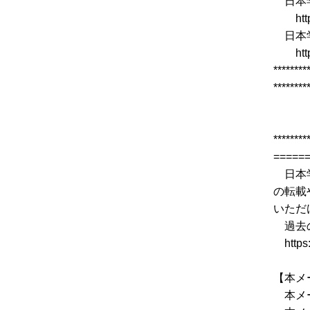
日本学
https
日本学術
https:/
********
********
学術
http
********
=====
日本学
の転載
いただ
過去の
https:/
【本メ
本メー