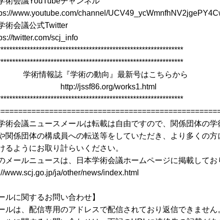
術会議YouTubeチャンネル
://www.youtube.com/channel/UCV49_ycWmnfhNV2jgePY4C
会議公式Twitter
/twitter.com/scj_info
***************************************************************
***************************************************************
情報誌『学術の動向』最新号はこちらから
://jssf86.org/works1.html
***************************************************************
==================================================
術会議ニュースメールは転載は自由ですので、関係団体の学
や関係団体の構成員への転送等をしていただき、より多くの方
けるようにお取り計らいください。
メールニュースは、日本学術会議ホームページに掲載してお
/www.scj.go.jp/ja/other/news/index.html
ールに関するお問い合わせ】
ルは、配信専用のアドレスで配信されており返信できません