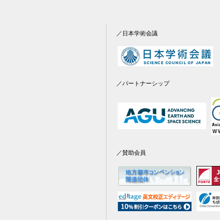
／日本学術会議
／パートナーシップ
／賛助会員