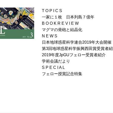
T O P I C S
一家に１枚 日本列島７億年
B O O K R E V I E W
マグマの発砲と結晶化
N E W S
日本地球惑星科学連合2019年大会開催
第3回地球惑星科学振興西田賞受賞者紹
2019年度JpGUフェロー受賞者紹介
学術会議だより
S P E C I A L
フェロー授賞記念特集