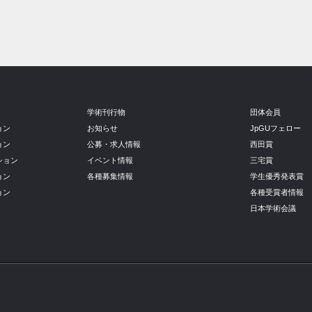
ン
学術刊行物
団体会員
ョン
お知らせ
JpGUフェロー
ョン
公募・求人情報
西田賞
ション
イベント情報
三宅賞
ョン
各種募集情報
学生優秀発表賞
ョン
各種受賞者情報
日本学術会議