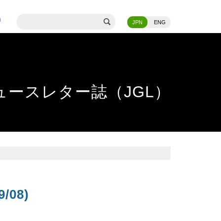
JPN
ENG
ースレター誌（JGL）
9/08)