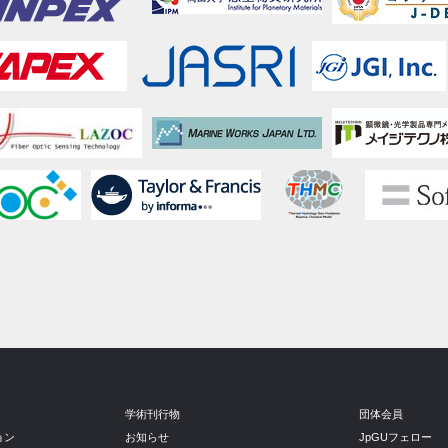
ン
学術刊行物
団体会員
ョン
お知らせ
JpGUフェロー