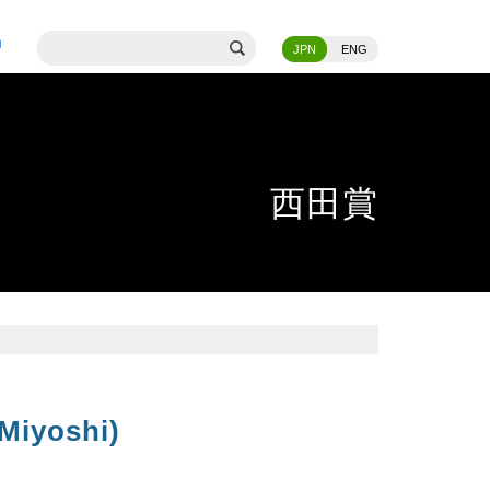
JPN
ENG
西田賞
iyoshi)