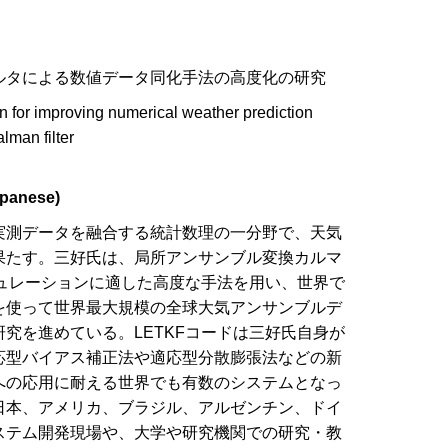
ルタによる数値データ同化手法の高度化の研究
n for improving numerical weather prediction
lman filter
panese)
実測データを融合する統計数理の一分野で、天気
果たす。三好氏は、局所アンサンブル変換カルマ
ミュレーションに適した高度な手法を用い、世界で
を使って世界最大規模の全球大気アンサンブルデ
究を進めている。LETKFコードは三好氏自身が
応型バイアス補正法や適応型分散膨張法などの新
への応用に耐える世界でも有数のシステムとなっ
日本、アメリカ、ブラジル、アルゼンチン、ドイ
ステム開発現場や、大学や研究機関での研究・教