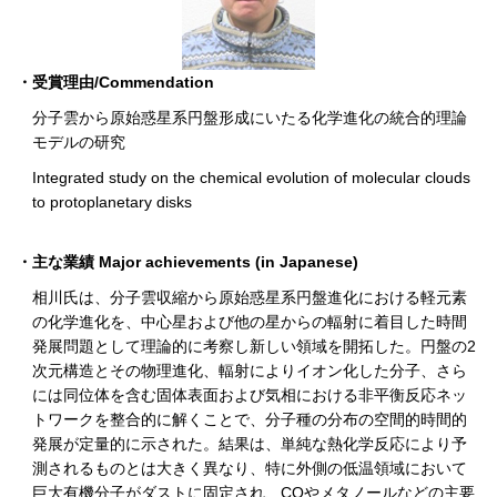
・受賞理由/Commendation
分子雲から原始惑星系円盤形成にいたる化学進化の統合的理論
モデルの研究
Integrated study on the chemical evolution of molecular clouds
to protoplanetary disks
・主な業績 Major achievements (in Japanese)
相川氏は、分子雲収縮から原始惑星系円盤進化における軽元素
の化学進化を、中心星および他の星からの輻射に着目した時間
発展問題として理論的に考察し新しい領域を開拓した。円盤の2
次元構造とその物理進化、輻射によりイオン化した分子、さら
には同位体を含む固体表面および気相における非平衡反応ネッ
トワークを整合的に解くことで、分子種の分布の空間的時間的
発展が定量的に示された。結果は、単純な熱化学反応により予
測されるものとは大きく異なり、特に外側の低温領域において
巨大有機分子がダストに固定され、COやメタノールなどの主要