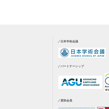
／日本学術会議
／パートナーシップ
／賛助会員