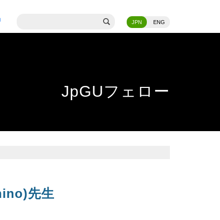
JPN
ENG
JpGUフェロー
hino)先生