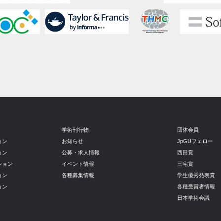
ン
学術刊行物
団体会員
ョン
お知らせ
JpGUフェロー
ョン
公募・求人情報
西田賞
ション
イベント情報
三宅賞
ョン
各種募集情報
学生優秀発表賞
ョン
各種受賞者情報
日本学術会議