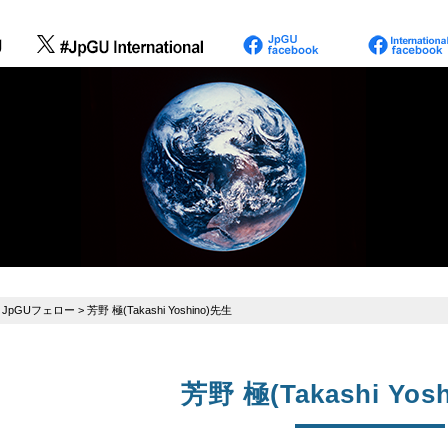
>
JpGUフェロー
> 芳野 極(Takashi Yoshino)先生
芳野 極(Takashi Yos