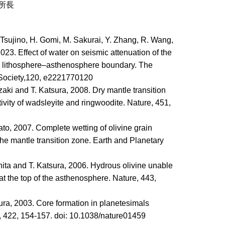
所長
 Tsujino, H. Gomi, M. Sakurai, Y. Zhang, R. Wang,
023. Effect of water on seismic attenuation of the
rp lithosphere–asthenosphere boundary. The
Society,120, e2221770120
zaki and T. Katsura, 2008. Dry mantle transition
ivity of wadsleyite and ringwoodite. Nature, 451,
ato, 2007. Complete wetting of olivine grain
he mantle transition zone. Earth and Planetary
hita and T. Katsura, 2006. Hydrous olivine unable
at the top of the asthenosphere. Nature, 443,
sura, 2003. Core formation in planetesimals
, 422, 154-157. doi: 10.1038/nature01459