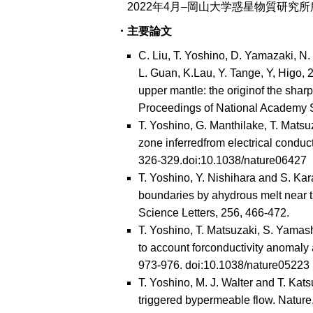
2022年4月–岡山大学惑星物質研究所
・主要論文
C. Liu, T. Yoshino, D. Yamazaki, N.
L. Guan, K.Lau, Y. Tange, Y, Higo, 2
upper mantle: the originof the sha
Proceedings of National Academy 
T. Yoshino, G. Manthilake, T. Matsu
zone inferredfrom electrical conduct
326-329.doi:10.1038/nature06427
T. Yoshino, Y. Nishihara and S. Kar
boundaries by ahydrous melt near t
Science Letters, 256, 466-472.
T. Yoshino, T. Matsuzaki, S. Yamas
to account forconductivity anomaly 
973-976. doi:10.1038/nature05223
T. Yoshino, M. J. Walter and T. Kat
triggered bypermeable flow. Nature