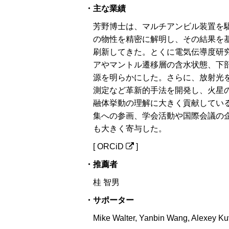
・主な業績
芳野博士は、マルチアンビル装置を
の物性を精密に解明し、その結果を
刷新してきた。とくに電気伝導度研
アやマントル遷移層の含水状態、下
源を明らかにした。さらに、放射光
測定など革新的手法を開発し、火星
融体挙動の理解に大きく貢献してい
集への参画、学会活動や国際会議の
も大きく寄与した。
[
ORCiD
]
・推薦者
桂 智男
・サポーター
Mike Walter, Yanbin Wang, Alexey K