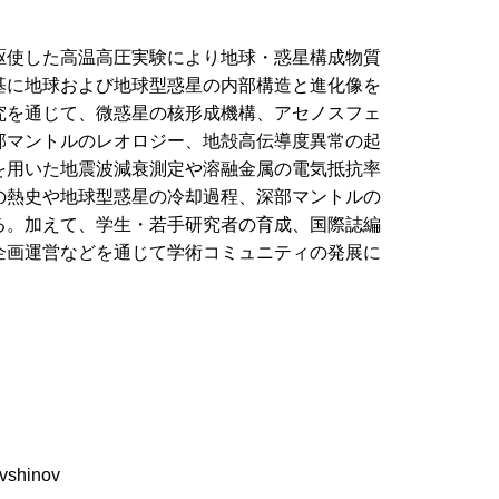
駆使した高温高圧実験により地球・惑星構成物質
基に地球および地球型惑星の内部構造と進化像を
究を通じて、微惑星の核形成機構、アセノスフェ
部マントルのレオロジー、地殻高伝導度異常の起
を用いた地震波減衰測定や溶融金属の電気抵抗率
の熱史や地球型惑星の冷却過程、深部マントルの
る。加えて、学生・若手研究者の育成、国際誌編
企画運営などを通じて学術コミュニティの発展に
uvshinov