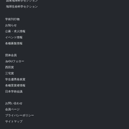
固体地球科学セクション
地球生命科学セクション
学術刊行物
お知らせ
公募・求人情報
イベント情報
各種募集情報
団体会員
JpGUフェロー
西田賞
三宅賞
学生優秀発表賞
各種受賞者情報
日本学術会議
お問い合わせ
会員ページ
プライバシーポリシー
サイトマップ