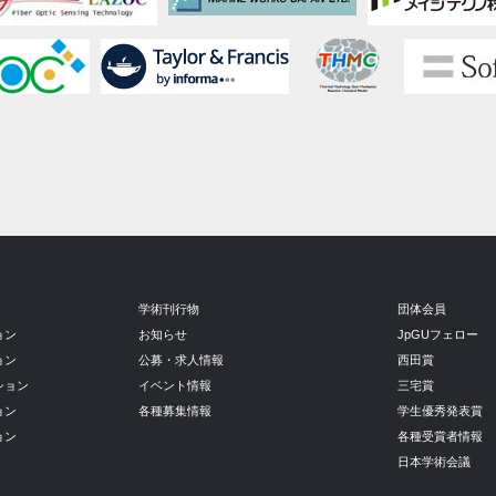
ン
学術刊行物
団体会員
ョン
お知らせ
JpGUフェロー
ョン
公募・求人情報
西田賞
ション
イベント情報
三宅賞
ョン
各種募集情報
学生優秀発表賞
ョン
各種受賞者情報
日本学術会議