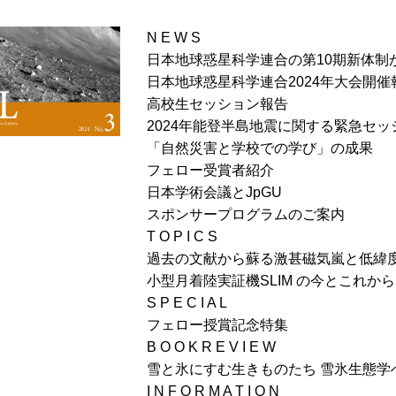
N E W S
日本地球惑星科学連合の第10期新体制
日本地球惑星科学連合2024年大会開催
高校生セッション報告
2024年能登半島地震に関する緊急セ
「自然災害と学校での学び」の成果
フェロー受賞者紹介
日本学術会議とJpGU
スポンサープログラムのご案内
T O P I C S
過去の文献から蘇る激甚磁気嵐と低緯
小型月着陸実証機SLIM の今とこれから
S P E C I A L
フェロー授賞記念特集
B O O K R E V I E W
雪と氷にすむ生きものたち 雪氷生態学
I N F O R M A T I O N