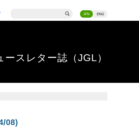
JPN
ENG
ースレター誌（JGL）
4/08)