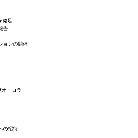
が発足
報告
ッションの開催
度オーロラ
への招待