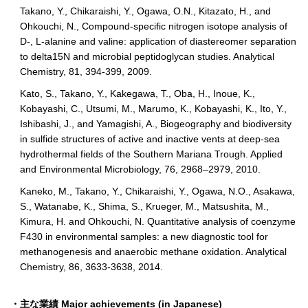
Takano, Y., Chikaraishi, Y., Ogawa, O.N., Kitazato, H., and
Ohkouchi, N., Compound-specific nitrogen isotope analysis of
D-, L-alanine and valine: application of diastereomer separation
to delta15N and microbial peptidoglycan studies. Analytical
Chemistry, 81, 394-399, 2009.
Kato, S., Takano, Y., Kakegawa, T., Oba, H., Inoue, K.,
Kobayashi, C., Utsumi, M., Marumo, K., Kobayashi, K., Ito, Y.,
Ishibashi, J., and Yamagishi, A., Biogeography and biodiversity
in sulfide structures of active and inactive vents at deep-sea
hydrothermal fields of the Southern Mariana Trough. Applied
and Environmental Microbiology, 76, 2968–2979, 2010.
Kaneko, M., Takano, Y., Chikaraishi, Y., Ogawa, N.O., Asakawa,
S., Watanabe, K., Shima, S., Krueger, M., Matsushita, M.,
Kimura, H. and Ohkouchi, N. Quantitative analysis of coenzyme
F430 in environmental samples: a new diagnostic tool for
methanogenesis and anaerobic methane oxidation. Analytical
Chemistry, 86, 3633-3638, 2014.
・主な業績 Major achievements (in Japanese)