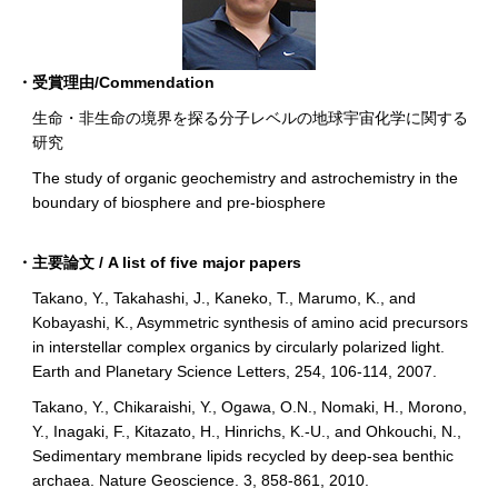
・受賞理由/Commendation
生命・非生命の境界を探る分子レベルの地球宇宙化学に関する
研究
The study of organic geochemistry and astrochemistry in the
boundary of biosphere and pre-biosphere
・主要論文 / A list of five major papers
Takano, Y., Takahashi, J., Kaneko, T., Marumo, K., and
Kobayashi, K., Asymmetric synthesis of amino acid precursors
in interstellar complex organics by circularly polarized light.
Earth and Planetary Science Letters, 254, 106-114, 2007.
Takano, Y., Chikaraishi, Y., Ogawa, O.N., Nomaki, H., Morono,
Y., Inagaki, F., Kitazato, H., Hinrichs, K.-U., and Ohkouchi, N.,
Sedimentary membrane lipids recycled by deep-sea benthic
archaea. Nature Geoscience. 3, 858-861, 2010.