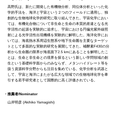
高野氏は、新たに開発した有機物分析、同位体分析といった化
学的手法を、海洋と宇宙という２つのフィールドに適用し、独
創的な生物地球化学的研究に取り組んできた。宇宙化学におい
ては、有機化合物について非生命と生命の本質的差違となる光
学活性の起源を実験的に追求し、宇宙における円偏光紫外線照
射による光学活性出現機構を実験的に解明した。海洋化学にお
いては、海底熱水系周辺生態系や地下生命圏を主要なターゲッ
トとして多面的な実験的研究を展開してきた。補酵素F430の分
析から生命圏の限界が海底面下2.5 kmにあることを解明したこ
とは、生命と非生命との境界を探るという新しい学問領域の創
生という基礎科学面からのみならず、メタンハイドレート等を
扱う資源科学分野からも注目を集めている。化学分析を武器と
して、宇宙と海洋にまたがる広大な領域での生物地球化学を牽
引する若手研究者として国際的に高く評価されている。
・推薦者/Nominator
山岸明彦 (Akihiko Yamagishi)