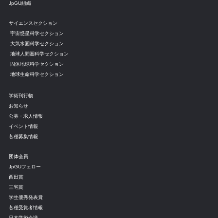
JpGU組織
サイエンスセクション
宇宙惑星科学セクション
大気水圏科学セクション
地球人間圏科学セクション
固体地球科学セクション
地球生命科学セクション
学術刊行物
お知らせ
公募・求人情報
イベント情報
各種募集情報
団体会員
JpGUフェロー
西田賞
三宅賞
学生優秀発表賞
各種受賞者情報
日本学術会議