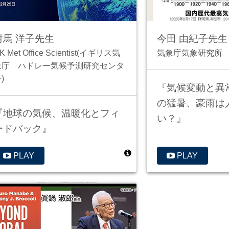
對馬 洋子先生
今田 由紀子先生
K Met Office Scientist(イギリス気
気象庁気象研究所
象庁 ハドレー気候予測研究センタ
)
『気候変動と異
の猛暑、豪雨は
『地球の気候、温暖化とフィ
い？』
ードバック』
PLAY
PLAY