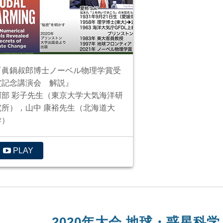
『眞鍋叔郎博士ノーベル物理学賞受
賞記念講演会 解説』
阿部 彩子先生（東京大学大気海洋研
究所），山中 康裕先生（北海道大
学）
PLAY
2020年大会 地球・惑星科