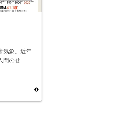
常気象。近年
人間のせ