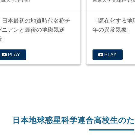
茨城大学理学部
東京大学先端科学
「日本最初の地質時代名称チ
「顕在化する地
バニアンと最後の地磁気逆
年の異常気象」
転」
PLAY
PLAY
日本地球惑星科学連合高校生のため