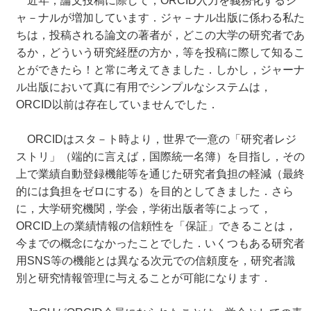
近年，論文投稿に際して，ORCID入力を義務化するジ
ャ－ナルが増加しています．ジャ－ナル出版に係わる私た
ちは，投稿される論文の著者が，どこの大学の研究者であ
るか，どういう研究経歴の方か，等を投稿に際して知るこ
とができたら！と常に考えてきました．しかし，ジャーナ
ル出版において真に有用でシンプルなシステムは，
ORCID以前は存在していませんでした．
ORCIDはスタ－ト時より，世界で一意の「研究者レジ
ストリ」（端的に言えば，国際統一名簿）を目指し，その
上で業績自動登録機能等を通じた研究者負担の軽減（最終
的には負担をゼロにする）を目的としてきました．さら
に，大学研究機関，学会，学術出版者等によって，
ORCID上の業績情報の信頼性を「保証」できることは，
今までの概念になかったことでした．いくつもある研究者
用SNS等の機能とは異なる次元での信頼度を，研究者識
別と研究情報管理に与えることが可能になります．