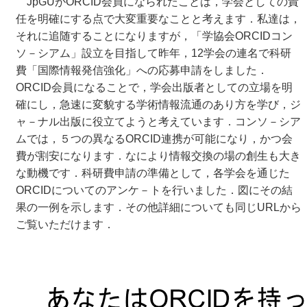
JpGUがORCID会員になられたことは，学会としての責
任を明確にする点で大変重要なことと考えます．私達は，
それに追随することになりますが，「学協会ORCIDコン
ソ－シアム」設立を目指して昨年，12学会の連名で科研
費「国際情報発信強化」への応募申請をしました．
ORCID会員になることで，学会出版者としての立場を明
確にし，急速に変貌する学術情報流通のあり方を学び，ジ
ャ－ナル出版に役立てようと考えています．コンソ－シア
ムでは，５つの異なるORCID連携が可能になり，かつ会
費が割安になります．なにより情報交換の場の創生も大き
な動機です．科研費申請の準備として，各学会を通じた
ORCIDについてのアンケ－トを行いました．図にその結
果の一例を示します．その他詳細についても同じURLから
ご覧いただけます．