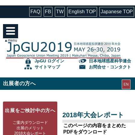
FAQ
FB
TW
English TOP
Japanese TOP
▲menu
JpGU ログイン
日本地球惑星科学連合
サイトマップ
お問合せ・コンタクト
出展者の方へ
EN
出展をご検討中の方へ
2018年大会レポート
ご案内ダウンロード
このページの内容をまとめた
出展のメリット
PDFをダウンロード
2018大会レポート