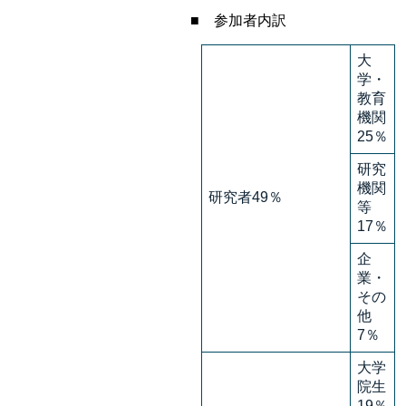
■ 参加者内訳
大
学・
教育
機関
25％
研究
機関
研究者49％
等
17％
企
業・
その
他
7％
大学
院生
19％