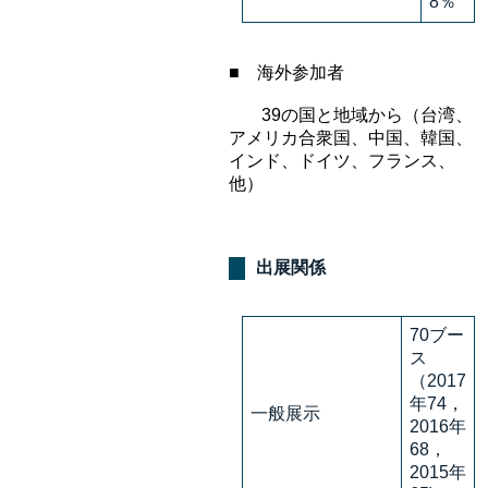
8％
■ 海外参加者
39の国と地域から（台湾、
アメリカ合衆国、中国、韓国、
インド、ドイツ、フランス、
他）
出展関係
70ブー
ス
（2017
年74，
一般展示
2016年
68，
2015年