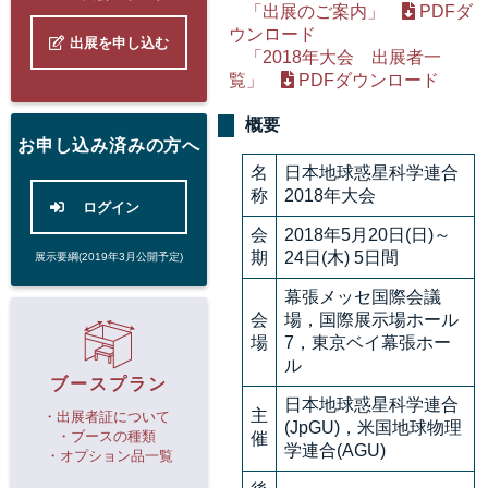
「出展のご案内」
PDFダ
ウンロード
出展を申し込む
「2018年大会 出展者一
覧」
PDFダウンロード
概要
お申し込み済みの方へ
名
日本地球惑星科学連合
称
2018年大会
ログイン
会
2018年5月20日(日)～
期
24日(木) 5日間
展示要綱(2019年3月公開予定)
幕張メッセ国際会議
会
場，国際展示場ホール
場
7，東京ベイ幕張ホー
ル
ブースプラン
日本地球惑星科学連合
主
・出展者証について
(JpGU)，米国地球物理
・ブースの種類
催
学連合(AGU)
・オプション品一覧