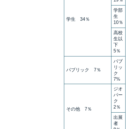
学部
生
学生 34％
10％
高校
生以
下
5％
パブ
リッ
パブリック 7％
ク
7%
ジオ
パー
ク
2％
その他 7％
出展
者