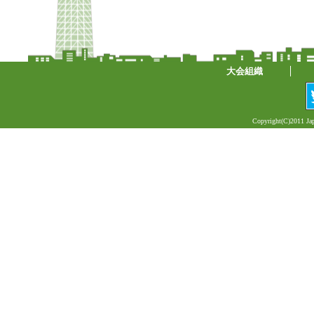
大会組織
Copyright(C)2011 Jap