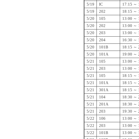
5/19
IC
17:15 ～ 
5/19
202
18:15 ～ 
5/20
105
13:00 ～ 
5/20
202
13:00 ～ 
5/20
203
13:00 ～ 
5/20
204
16:30 ～ 
5/20
101B
18:15 ～ 
5/20
101A
19:00 ～ 
5/21
105
13:00 ～ 
5/21
203
13:00 ～ 
5/21
105
18:15 ～ 
5/21
101A
18:15 ～ 
5/21
301A
18:15 ～ 
5/21
104
18:30 ～ 
5/21
201A
18:30 ～ 
5/21
203
19:30 ～ 
5/22
106
13:00 ～ 
5/22
203
13:00 ～ 
5/22
101B
13:00 ～ 