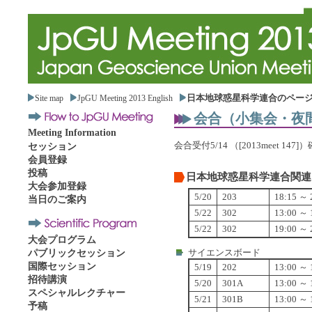
日本地球惑星科学連合のペー
Site map
JpGU Meeting 2013 English
会合（小集会・夜
Meeting Information
会合受付5/14 （[2013meet 1
セッション
会員登録
投稿
日本地球惑星科学連合関連
大会参加登録
5/20
203
18:15 ～ 
当日のご案内
5/22
302
13:00 ～ 
5/22
302
19:00 ～ 
大会プログラム
サイエンスボード
パブリックセッション
国際セッション
5/19
202
13:00 ～ 
招待講演
5/20
301A
13:00 ～ 
スペシャルレクチャー
5/21
301B
13:00 ～ 
予稿