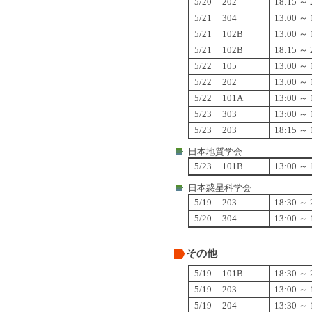
5/20
202
18:15 ～ 
5/21
304
13:00 ～ 
5/21
102B
13:00 ～ 
5/21
102B
18:15 ～ 
5/22
105
13:00 ～ 
5/22
202
13:00 ～ 
5/22
101A
13:00 ～ 
5/23
303
13:00 ～ 
5/23
203
18:15 ～ 
日本地質学会
5/23
101B
13:00 ～ 
日本惑星科学会
5/19
203
18:30 ～ 
5/20
304
13:00 ～ 
その他
5/19
101B
18:30 ～ 
5/19
203
13:00 ～ 
5/19
204
13:30 ～ 