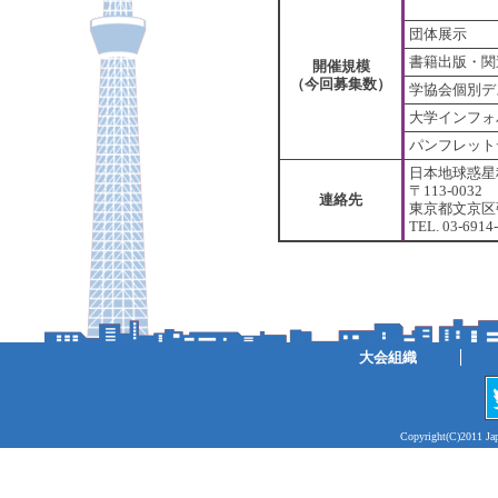
団体展示
書籍出版・関
開催規模
（今回募集数）
学協会個別デ
大学インフォ
パンフレット
日本地球惑星
〒113-0032
連絡先
東京都文京区弥
TEL. 03-691
大会組織
Copyright(C)2011 Jap