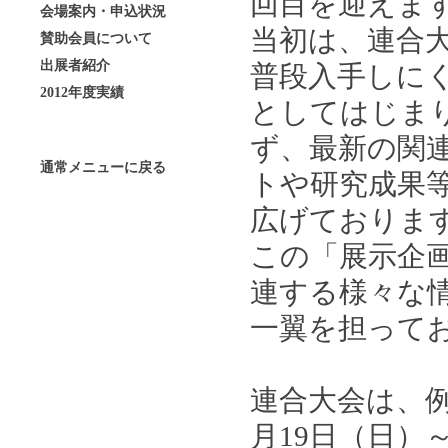
回目を迎えま
会場案内・申込状況
当初は、連合
賛助会員について
出展者紹介
普段入手しに
2012年度実績
としてはじま
ず、最新の関
通常メニューに戻る
トや研究成果
広げておりま
この「展示企
連する様々な
一翼を担って
連合大会は、
月19日（日）