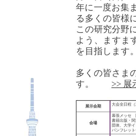
年に一度お集
る多くの皆様
この研究分野
よう、ますま
を目指します
多くの皆さま
す。
>> 
大会全日程（20
展示会期
幕張メッセ 
書籍出版・関
会場
団体、大学イ
パンフレットデ