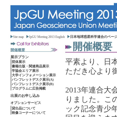
日本地球惑星科学連合のペー
Site map
JpGU Meeting 2013 English
開催概要
開催概要
展示プラン
平素より、日
団体展示
書籍出版・関連商品展示
ただき心より
学協会エリア展示
大学インフォメーション展示
パンフレットデスク展示(A)
パンフレットデスク展示(B)
2013年連合
プログラムに広告掲載
出展のお申し込み
りました。この
オプションサービス
ック記念青少年
貸出品について
映像コーナーについて