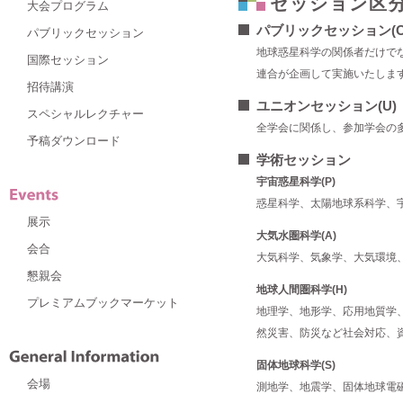
セッション区
大会プログラム
パブリックセッション(O
パブリックセッション
地球惑星科学の関係者だけで
国際セッション
連合が企画して実施いたしま
招待講演
ユニオンセッション(U)
スペシャルレクチャー
全学会に関係し、参加学会の
予稿ダウンロード
学術セッション
宇宙惑星科学(P)
惑星科学、太陽地球系科学、
展示
大気水圏科学(A)
会合
大気科学、気象学、大気環境
懇親会
地球人間圏科学(H)
プレミアムブックマーケット
地理学、地形学、応用地質学
然災害、防災など社会対応、
固体地球科学(S)
会場
測地学、地震学、固体地球電