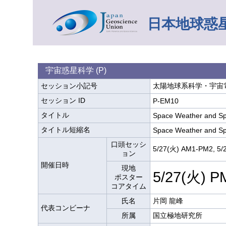
日本地球惑星
宇宙惑星科学 (P)
セッション小記号
太陽地球系科学・宇宙電
セッション ID
P-EM10
タイトル
Space Weather and Sp
タイトル短縮名
Space Weather and Sp
口頭セッシ
5/27(火) AM1-PM2, 5/
ョン
開催日時
現地
5/27(火) P
ポスター
コアタイム
氏名
片岡 龍峰
代表コンビーナ
所属
国立極地研究所