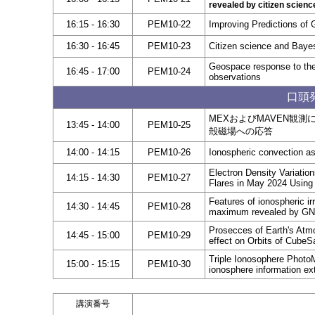
revealed by citizen scienc
16:15 - 16:30
PEM10-22
Improving Predictions of
16:30 - 16:45
PEM10-23
Citizen science and Bayes
Geospace response to the
16:45 - 17:00
PEM10-24
observations
口頭発
MEXおよびMAVEN観
13:45 - 14:00
PEM10-25
殻磁場への応答
14:00 - 14:15
PEM10-26
Ionospheric convection as
Electron Density Variatio
14:15 - 14:30
PEM10-27
Flares in May 2024 Usin
Features of ionospheric ir
14:30 - 14:45
PEM10-28
maximum revealed by G
Prosecces of Earth's Atmo
14:45 - 15:00
PEM10-29
effect on Orbits of CubeS
Triple Ionosophere PhotoM
15:00 - 15:15
PEM10-30
ionosphere information ex
講演番号