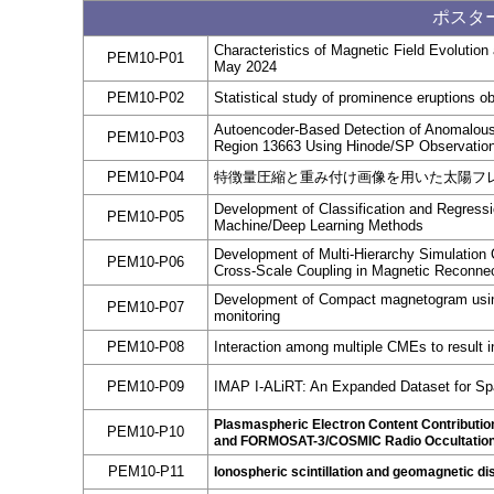
ポスター
Characteristics of Magnetic Field Evolutio
PEM10-P01
May 2024
PEM10-P02
Statistical study of prominence eruptions 
Autoencoder-Based Detection of Anomalous 
PEM10-P03
Region 13663 Using Hinode/SP Observatio
PEM10-P04
特徴量圧縮と重み付け画像を用いた太陽フ
Development of Classification and Regress
PEM10-P05
Machine/Deep Learning Methods
Development of Multi-Hierarchy Simulation
PEM10-P06
Cross-Scale Coupling in Magnetic Reconne
Development of Compact magnetogram using
PEM10-P07
monitoring
PEM10-P08
Interaction among multiple CMEs to result
PEM10-P09
IMAP I-ALiRT: An Expanded Dataset for Sp
Plasmaspheric Electron Content Contribution
PEM10-P10
and FORMOSAT-3/COSMIC Radio Occultation
PEM10-P11
Ionospheric scintillation and geomagnetic d