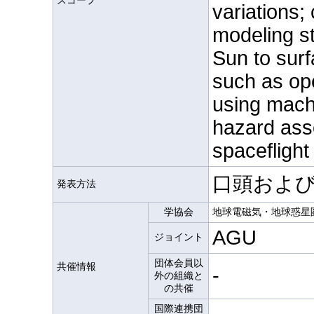
スコープ
variations;
modeling s
Sun to surf
such as op
using mach
hazard ass
spaceflight
口頭およ
発表方法
学協会
地球電磁気・地球惑星
AGU
ジョイント
団体会員以
共催情報
-
外の組織と
の共催
国際連携団