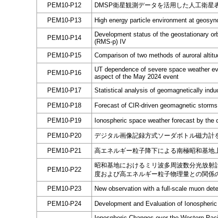
PEM10-P12
DMSP衛星観測データを活用した人工衛星
PEM10-P13
High energy particle environment at geosyn
Development status of the geostationary or
PEM10-P14
(RMS-p) IV
PEM10-P15
Comparison of two methods of auroral altit
UT dependence of severe space weather eve
PEM10-P16
aspect of the May 2024 event
PEM10-P17
Statistical analysis of geomagnetically in
PEM10-P18
Forecast of CIR-driven geomagnetic storms
PEM10-P19
Ionospheric space weather forecast by the 
PEM10-P20
デジタル画像記録方式ソーダボトル磁力計
PEM10-P21
高エネルギー粒子降下による南極昭和基地
昭和基地におけるミリ波多周波数分光放射
PEM10-P22
度および高エネルギー粒子物理量との関係
PEM10-P23
New observation with a full-scale muon dete
PEM10-P24
Development and Evaluation of Ionospheric
Ionospheric Changes over the Western Pacif