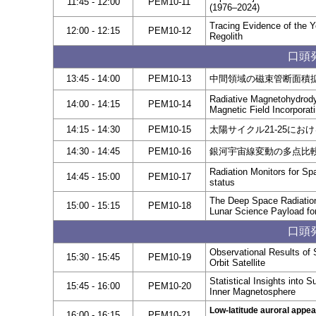
11:45 - 12:00
PEM10-11
(1976–2024)
Tracing Evidence of the Y
12:00 - 12:15
PEM10-12
Regolith
口頭発
13:45 - 14:00
PEM10-13
中間領域の磁束管断面積
Radiative Magnetohydrody
14:00 - 14:15
PEM10-14
Magnetic Field Incorpora
14:15 - 14:30
PEM10-15
太陽サイクル21-25にお
14:30 - 14:45
PEM10-16
銀河宇宙線変動の多点比
Radiation Monitors for S
14:45 - 15:00
PEM10-17
status
The Deep Space Radiation
15:00 - 15:15
PEM10-18
Lunar Science Payload fo
口頭発
Observational Results of 
15:30 - 15:45
PEM10-19
Orbit Satellite
Statistical Insights into
15:45 - 16:00
PEM10-20
Inner Magnetosphere
Low-latitude auroral app
16:00 - 16:15
PEM10-21