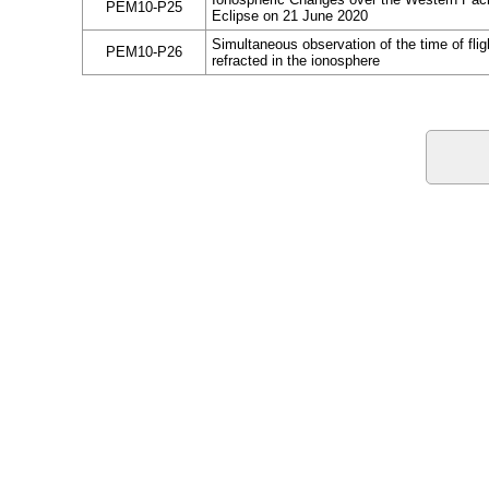
PEM10-P25
Eclipse on 21 June 2020
Simultaneous observation of the time of fli
PEM10-P26
refracted in the ionosphere