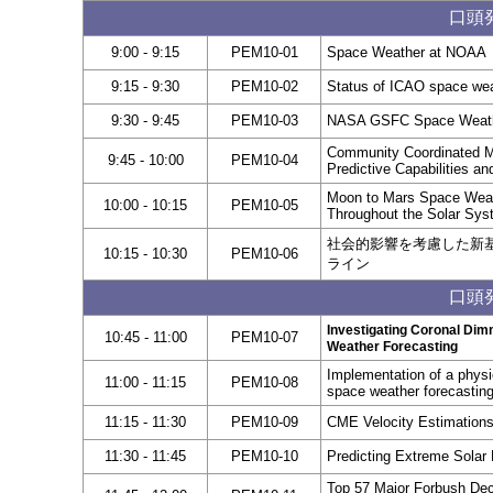
口頭発
9:00 - 9:15
PEM10-01
Space Weather at NOAA
9:15 - 9:30
PEM10-02
Status of ICAO space wea
9:30 - 9:45
PEM10-03
NASA GSFC Space Weather 
Community Coordinated M
9:45 - 10:00
PEM10-04
Predictive Capabilities a
Moon to Mars Space Weathe
10:00 - 10:15
PEM10-05
Throughout the Solar Sy
社会的影響を考慮した新
10:15 - 10:30
PEM10-06
ライン
口頭発
Investigating Coronal Di
10:45 - 11:00
PEM10-07
Weather Forecasting
Implementation of a physi
11:00 - 11:15
PEM10-08
space weather forecastin
11:15 - 11:30
PEM10-09
CME Velocity Estimations
11:30 - 11:45
PEM10-10
Predicting Extreme Solar 
Top 57 Major Forbush De