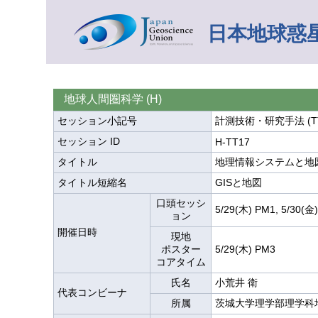
日本地球惑星
地球人間圏科学 (H)
セッション小記号
計測技術・研究手法 (T
セッション ID
H-TT17
タイトル
地理情報システムと地
タイトル短縮名
GISと地図
口頭セッシ
5/29(木) PM1, 5/30(金
ョン
開催日時
現地
ポスター
5/29(木) PM3
コアタイム
氏名
小荒井 衛
代表コンビーナ
所属
茨城大学理学部理学科