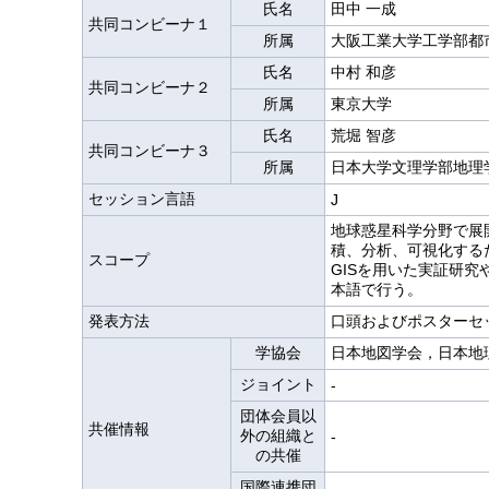
氏名
田中 一成
共同コンビーナ１
所属
大阪工業大学工学部都
氏名
中村 和彦
共同コンビーナ２
所属
東京大学
氏名
荒堀 智彦
共同コンビーナ３
所属
日本大学文理学部地理
セッション言語
J
地球惑星科学分野で展
積、分析、可視化する
スコープ
GISを用いた実証研
本語で行う。
発表方法
口頭およびポスターセ
学協会
日本地図学会，日本地
ジョイント
-
団体会員以
共催情報
外の組織と
-
の共催
国際連携団