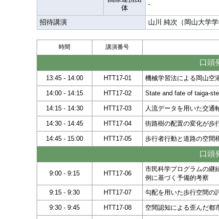
-
体
招待講演
山川 純次（岡山大学
時間
講演番号
口頭発
13:45 - 14:00
HTT17-01
機械学習法による岡山空
14:00 - 14:15
HTT17-02
State and fate of taiga-s
14:15 - 14:30
HTT17-03
人流データを用いた交通
14:30 - 14:45
HTT17-04
街路樹の配置の変化が歩
14:45 - 15:00
HTT17-05
歩行者行動と道路の空間
口頭発
市民科学プログラムの継
9:00 - 9:15
HTT17-06
例に基づく予備的考察
9:15 - 9:30
HTT17-07
勾配を用いた歩行空間の
9:30 - 9:45
HTT17-08
空間認知による歪んだ都