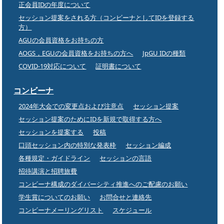
正会員IDの年度について
セッション提案をされる方（コンビーナとしてIDを登録する
方）
AGUの会員資格をお持ちの方
AOGS，EGUの会員資格をお持ちの方へ
JpGU IDの種類
COVID-19対応について
証明書について
コンビーナ
2024年大会での変更点および注意点
セッション提案
セッション提案のためにIDを新規で取得する方へ
セッションを提案する
投稿
口頭セッション内の特別な発表枠
セッション編成
各種規定・ガイドライン
セッションの言語
招待講演と招聘旅費
コンビーナ構成のダイバーシティ推進へのご配慮のお願い
学生賞についてのお願い
お問合せと連絡先
コンビーナメーリングリスト
スケジュール