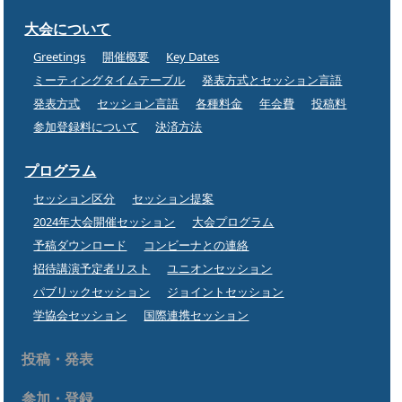
大会について
Greetings
開催概要
Key Dates
ミーティングタイムテーブル
発表方式とセッション言語
発表方式
セッション言語
各種料金
年会費
投稿料
参加登録料について
決済方法
プログラム
セッション区分
セッション提案
2024年大会開催セッション
大会プログラム
予稿ダウンロード
コンビーナとの連絡
招待講演予定者リスト
ユニオンセッション
パブリックセッション
ジョイントセッション
学協会セッション
国際連携セッション
投稿・発表
参加・登録