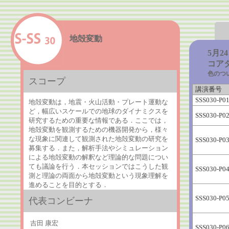
地殻変動
5月2
コア
色のつ
スコープ
講演番号
SSS030-P0
地殻変動は，地震・火山活動・プレート運動な
ど，幅広いスケールでの地球のダイナミクスを
SSS030-P0
研究するための重要な情報である．ここでは，
地殻変動を観測するための機器開発から，様々
な現象に関連して観測された地殻変動の研究を
SSS030-P0
募集する．また，解析手法やシミュレーション
による地殻変動の解釈など理論的な問題につい
ても議論を行う．本セッションではこうした観
SSS030-P0
測と理論の両面から地殻変動という現象理解を
進めることを目的とする．
SSS030-P0
代表コンビーナ
吉田 康宏
SSS030-P0