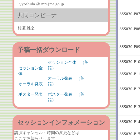
yyoshida
@
mri-jma.go.jp
SSS030-P0
共同コンビーナ
村瀬 雅之
SSS030-P0
SSS030-P0
予稿一括ダウンロード
SSS030-P1
セッション全体 （英
セッション全
語）
体
SSS030-P1
オーラル発表 （英
オーラル発表
語）
SSS030-P1
ポスター発表
ポスター発表 （英
語）
SSS030-P1
セッションインフォメーション
SSS030-P1
講演キャンセル・時間の変更などは
SSS030-P1
ここでお知らせします