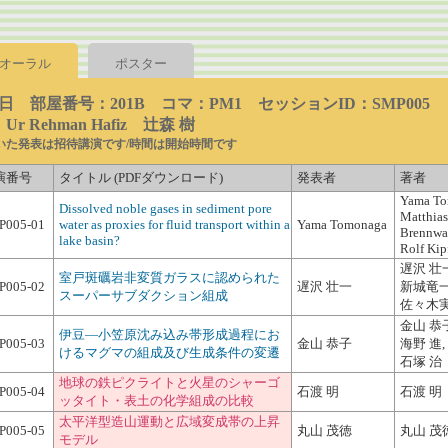
オーラル
ポスター
3日 部屋番号：201B コマ：PM1 セッションID：SMP005
r Rehman Hafiz 辻森 樹
いた発表は招待講演です/時間は開始時間です
演番号
タイトル (PDFダウンロード)
発表者
著者
Yama To
Dissolved noble gases in sediment pore
Matthias
P005-01
water as proxies for fluid transport within a
Yama Tomonaga
Brennwa
lake basin?
Rolf Kip
遅沢 壮
室戸斑礪岩非変質ガラスに認められた
P005-02
遅沢 壮一
新城竜一
スーパーサブダクション組成
佐々木
金山 恭
伊豆―小笠原沈み込み帯形成過程にお
P005-03
金山 恭子
海野 進,
けるマグマの組成及び生成条件の変遷
石塚 治
地球の鉄ピクライトと火星のシャーゴ
P005-04
石渡 明
石渡 明
ッタイト・表土の化学組成の比較
太平洋型造山運動と広域変成帯の上昇
P005-05
丸山 茂徳
丸山 茂
モデル