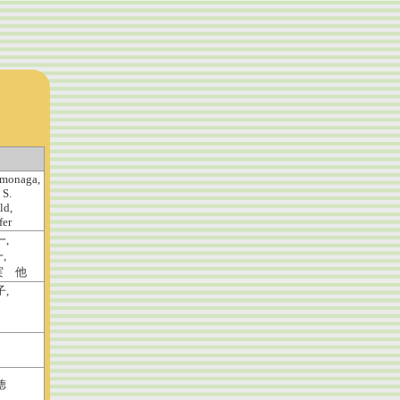
monaga,
 S.
ld,
fer
一,
,
実 他
子,
徳