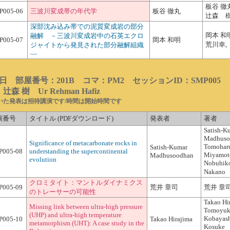
板谷 徹
P005-06
三波川変成帯の年代学
板谷 徹丸
辻森 樹
深部沈み込み帯での泥質変成岩の部分
岡本 和
融解 －三波川変成岩中の石英エクロ
P005-07
岡本 和明
荒川幸,
ジャイトから発見された部分融解組織
―
3日 部屋番号：201B コマ：PM2 セッションID：SMP005
森 樹 Ur Rehman Hafiz
いた発表は招待講演です/時間は開始時間です
演番号
タイトル (PDFダウンロード)
発表者
著者
Satish-K
Madhuso
Significance of metacarbonate rocks in
Tomohar
Satish-Kumar
P005-08
understanding the supercontinental
Miyamot
Madhusoodhan
evolution
Nobuhik
Nakano
クロミタイト：マントルダイナミクス
P005-09
荒井 章司
荒井 章
のトレーサーの可能性
Takao Hi
Missing link between ultra-high pressure
Tomoyuk
(UHP) and ultra-high temperature
Kobayash
P005-10
Takao Hirajima
metamorphism (UHT): A case study in the
Kosuke