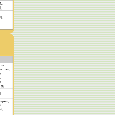
丸,
,
明,
umar
odhan,
u
o,
o
 他
司
rajima,
i
i,