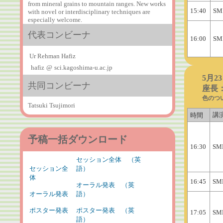
from mineral grains to mountain ranges. New works
15:40
SM
with novel or interdisciplinary techniques are
especially welcome.
代表コンビーナ
16:00
SM
Ur Rehman Hafiz
hafiz
@
sci.kagoshima-u.ac.jp
5月2
共同コンビーナ
座長：辻
色のつ
Tatsuki Tsujimori
講
時間
予稿一括ダウンロード
16:30
SM
セッション全体 （英
セッション全
語）
体
16:45
SM
オーラル発表 （英
オーラル発表
語）
ポスター発表
ポスター発表 （英
17:05
SM
語）