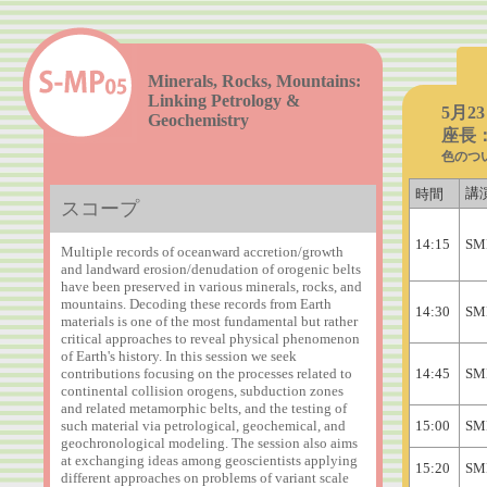
Minerals, Rocks, Mountains:
Linking Petrology &
5月2
Geochemistry
座長：U
色のつ
講
時間
スコープ
14:15
SM
Multiple records of oceanward accretion/growth
and landward erosion/denudation of orogenic belts
have been preserved in various minerals, rocks, and
mountains. Decoding these records from Earth
14:30
SM
materials is one of the most fundamental but rather
critical approaches to reveal physical phenomenon
of Earth's history. In this session we seek
contributions focusing on the processes related to
14:45
SM
continental collision orogens, subduction zones
and related metamorphic belts, and the testing of
such material via petrological, geochemical, and
15:00
SM
geochronological modeling. The session also aims
at exchanging ideas among geoscientists applying
15:20
SM
different approaches on problems of variant scale