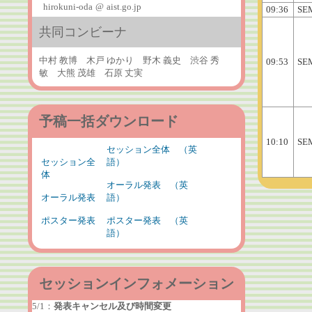
hirokuni-oda
@
aist.go.jp
09:36
SE
共同コンビーナ
中村 教博 木戸 ゆかり 野木 義史 渋谷 秀
09:53
SE
敏 大熊 茂雄 石原 丈実
予稿一括ダウンロード
10:10
SE
セッション全体 （英
セッション全
語）
体
オーラル発表 （英
オーラル発表
語）
ポスター発表
ポスター発表 （英
語）
セッションインフォメーション
5/1：
発表キャンセル及び時間変更