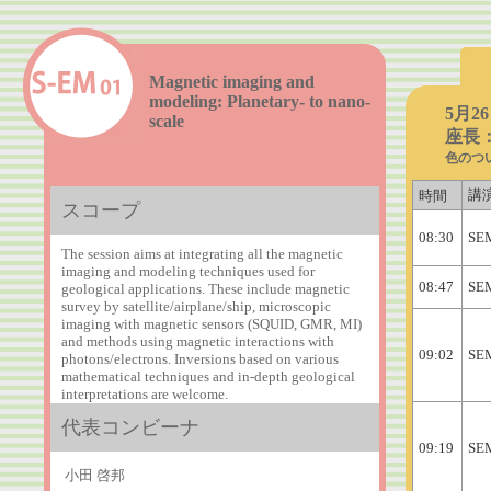
Magnetic imaging and
modeling: Planetary- to nano-
5月2
scale
座長
色のつ
講
時間
スコープ
08:30
SE
The session aims at integrating all the magnetic
imaging and modeling techniques used for
08:47
SE
geological applications. These include magnetic
survey by satellite/airplane/ship, microscopic
imaging with magnetic sensors (SQUID, GMR, MI)
and methods using magnetic interactions with
09:02
SE
photons/electrons. Inversions based on various
mathematical techniques and in-depth geological
interpretations are welcome.
代表コンビーナ
09:19
SE
小田 啓邦