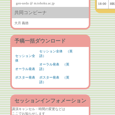
gen-ueda
@
m.tohoku.ac.jp
18:00
HR
共同コンビーナ
大月 義徳
予稿一括ダウンロード
セッション全体 （英
セッション全
語）
体
オーラル発表 （英
オーラル発表
語）
ポスター発表
ポスター発表 （英
語）
セッションインフォメーション
講演キャンセル・時間の変更などは
ここでお知らせします