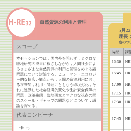
自然資源の利用と管理
5月2
座長
色のつ
スコープ
講
時間
本セッションでは，国内外を問わず，ミクロな
16:30
HR
臨地研究の成果に根ざしながら，人間社会によ
るさまざまな自然資源の利用と管理をめぐる諸
16:45
HR
問題について討論する。ヒューマン・エコロジ
ー的な幅広い観点から，人間の資源利用におけ
17:00
HR
る在来知，利用・管理にともなう環境劣化，そ
れに連動した社会経済的変化や生計安全保障の
17:15
HR
問題，政治生態，臨地研究とマクロな視点の間
のスケール・ギャップの問題などについて，議
17:30
HR
論を深める。
代表コンビーナ
17:45
HR
上田 元