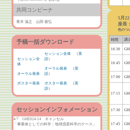
共同コンビーナ
5月2
青木 滋之 山田 俊弘
座長
色のつ
講
時間
予稿一括ダウンロード
16:30
GH
セッション全体 （英
セッション全
語）
16:45
GH
体
オーラル発表 （英
オーラル発表
語）
17:00
GH
ポスター発表
ポスター発表 （英
語）
17:15
GH
セッションインフォメーション
17:30
GH
4/7 GHE024-14 キャンセル
17:45
GH
「事業体としての科学：地球惑星科学のケース」