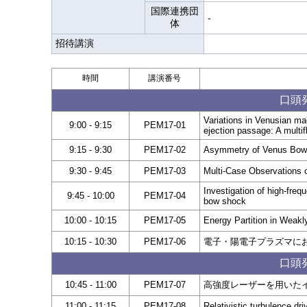
国際連携団
-
体
招待講演
時間
講演番号
口頭発
Variations in Venusian ma
9:00 - 9:15
PEM17-01
ejection passage: A mult
9:15 - 9:30
PEM17-02
Asymmetry of Venus Bow S
9:30 - 9:45
PEM17-03
Multi-Case Observations 
Investigation of high-fre
9:45 - 10:00
PEM17-04
bow shock
10:00 - 10:15
PEM17-05
Energy Partition in Weakl
10:15 - 10:30
PEM17-06
電子・陽電子プラズマに
口頭発
10:45 - 11:00
PEM17-07
高強度レーザーを用いた
11:00 - 11:15
PEM17-08
Relativistic turbulence dri