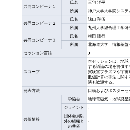
氏名
三宅 洋平
共同コンビーナ１
所属
神戸大学大学院システ
氏名
諌山 翔伍
共同コンビーナ２
所属
九州大学総合理工学研
氏名
梅田 隆行
共同コンビーナ３
所属
北海道大学 情報基盤
セッション言語
J
本セッションは、地球
する議論の場を提供す
スコープ
実験室プラズマや宇宙
数値計算の手法に関す
演も歓迎する。
発表方法
口頭およびポスターセ
学協会
地球電磁気・地球惑星
ジョイント
-
団体会員以
共催情報
外の組織と
-
の共催