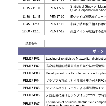
Statistical Study on Magne
11:15 - 11:30
PEM17-09
Quasi-Perpendicular Sho
11:30 - 11:45
PEM17-10
δfジャイロ運動論的コー
11:45 - 12:00
PEM17-11
非線形波動粒子相互作用
12:00 - 12:15
PEM17-12
高速イオンが駆動する低
講演番号
ポスター
PEM17-P01
Loading of relativistic Maxwellian distributio
PEM17-P02
高次精度陽的時間領域有限差分法の電流源
PEM17-P03
Development of a flexible fluid code for pla
PEM17-P04
ブラソフ方程式に対する高次重み付きPFC
PEM17-P05
テンソルネットワークによる磁気流体モデル
PEM17-P06
月面近傍におけるラングミュアプローブ特
Estimation of spurious electric field comp
PEM17-P07
double probe measurements