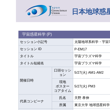
日本地球惑星
宇宙惑星科学 (P)
セッション小記号
太陽地球系科学・宇宙電
セッション ID
P-EM17
タイトル
宇宙プラズマ科学
タイトル短縮名
宇宙プラズマ科学
口頭セッシ
5/27(火) AM1-AM2
ョン
開催日時
現地
ポスター
5/27(火) PM3
コアタイム
氏名
天野 孝伸
代表コンビーナ
所属
東京大学 地球惑星科