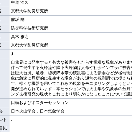
名
中道 治久
属
京都大学防災研究所
名
前坂 剛
属
防災科学技術研究所
名
真木 雅之
属
京都大学防災研究所
J
自然界には発生すると甚大な被害をもたらす極端な現象がありま
伴って発生する火砕流や降下火砕物は人命や社会インフラに被害
は巨大台風、竜巻、線状降水帯の積乱雲による豪雨などが極端現
象は急速に局所的に発生する場合があり通常の観測網では捉えら
年、様々な機器を用いてこれらの現象をモニタリングしようとい
発が進められています．本セッションでは火山学や気象学の分野
ング技術研究の現状とこれにより明らかになったことについて議
口頭およびポスターセッション
会
日本火山学会，日本気象学会
ント
-
員以