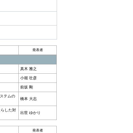
発表者
真木 雅之
小堀 壮彦
前坂 剛
ステムの
橋本 大志
たらした対
出世 ゆかり
発表者