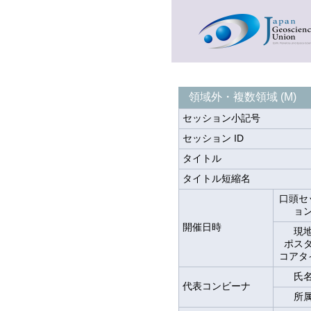
領域外・複数領域 (M)
セッション小記号
セッション ID
タイトル
タイトル短縮名
口頭セ
ョ
開催日時
現
ポス
コアタ
氏
代表コンビーナ
所