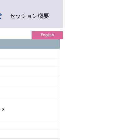
会
セッション概要
English
・8