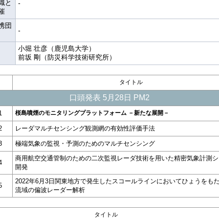
織と
-
催
携団
-
小堀 壮彦（鹿児島大学）
前坂 剛（防災科学技術研究所）
タイトル
口頭発表 5月28日 PM2
1
桜島噴煙のモニタリングプラットフォーム －新たな展開－
2
レーダマルチセンシング観測網の有効性評価手法
3
極端気象の監視・予測のためのマルチセンシング
商用航空交通管制のための二次監視レーダ技術を用いた精密気象計測シ
4
開発
2022年6月3日関東地方で発生したスコールラインにおいてひょうをも
5
流域の偏波レーダー解析
タイトル