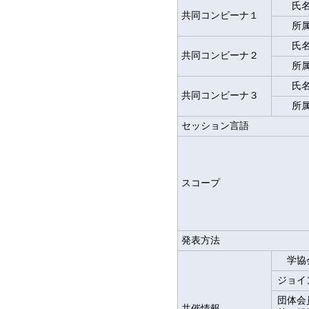
氏
共同コンビーナ１
所
氏
共同コンビーナ２
所
氏
共同コンビーナ３
所
セッション言語
スコープ
発表方法
学協
ジョイ
団体会
共催情報