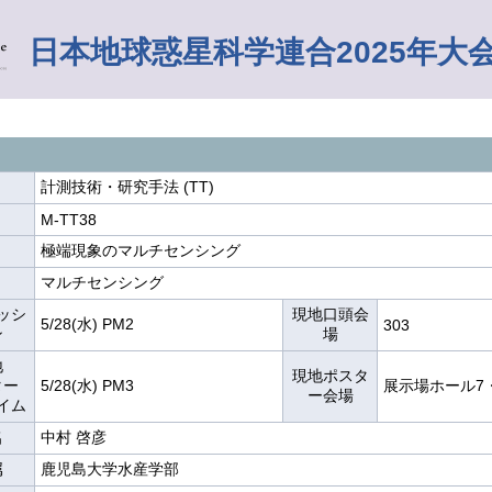
日本地球惑星科学連合2025年大
計測技術・研究手法 (TT)
M-TT38
極端現象のマルチセンシング
マルチセンシング
ッシ
現地口頭会
5/28(水) PM2
303
ン
場
地
現地ポスタ
ター
5/28(水) PM3
展示場ホール7
ー会場
イム
名
中村 啓彦
属
鹿児島大学水産学部