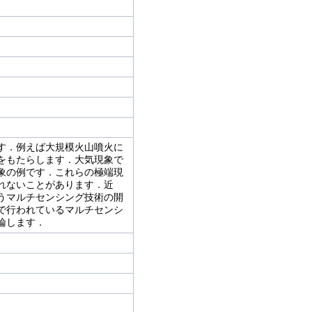
す．例えば大規模火山噴火に
をもたらします．大気現象で
象の例です．これらの極端現
れないことがあります．近
うマルチセンシング技術の開
で行われているマルチセンシ
論します．