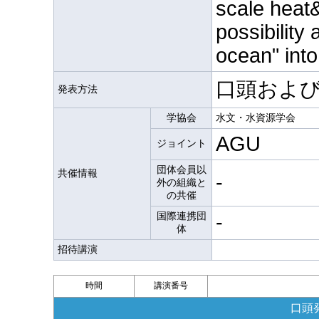
scale heat&
possibility 
ocean" into
口頭およ
発表方法
学協会
水文・水資源学会
AGU
ジョイント
団体会員以
共催情報
-
外の組織と
の共催
国際連携団
-
体
招待講演
時間
講演番号
口頭発