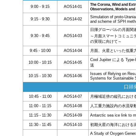
The Corona, Wind and Extr
9:00 - 9:15
AOS14-01
Observations, Models and
Simulation of proto-Urania
9:15 - 9:30
AOS14-02
and scheme of SPH meth
日揮グローバルの月面関
9:30 - 9:45
AOS14-03
～月面スマートコミュニティ 
の実現に向けて～
9:45 - 10:00
AOS14-04
月面、火星といった低重
Cool Jupiter による 
10:00 - 10:15
AOS14-05
送
Issues of Relying on Resu
10:15 - 10:30
AOS14-06
Systems for Sustainable 
口頭発
10:45 - 11:00
AOS14-07
月極域近傍の縦孔におけ
11:00 - 11:15
AOS14-08
人工重力施設内の水流挙
11:15 - 11:30
AOS14-09
Antarctic sea ice link to 
11:30 - 11:45
AOS14-10
初期火星の海洋における
A Study of Oxygen Genera