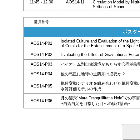
11:45 - 12:00
AOS14-11
Circulation Model by Nitri
Settings of Space
講演番号
ポスター
Isolated Culture and Evaluation of the Li
AOS14-P01
of Corals for the Establishment of a Spac
AOS14-P02
Evaluating the Effect of Gravitational Force
AOS14-P03
バイオーム別自然環境がもたらす心理的影響の比較
AOS14-P04
他の惑星に地球の生態系は必要か？
気候変動シナリオを組み合わせた気候変動
AOS14-P05
水質評価モデルの作成
月の縦穴"Mare Tranquillitatis Ho
AOS14-P06
~自給自足を目指した月への移住計画~