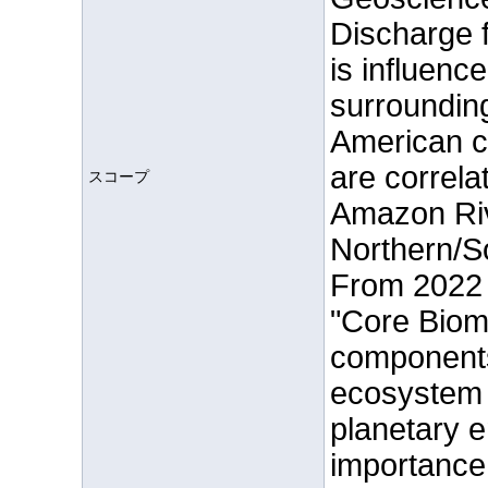
Discharge f
is influenc
surrounding
American co
are correla
スコープ
Amazon Riv
Northern/So
From 2022 
"Core Biom
components 
ecosystem a
planetary e
importance 