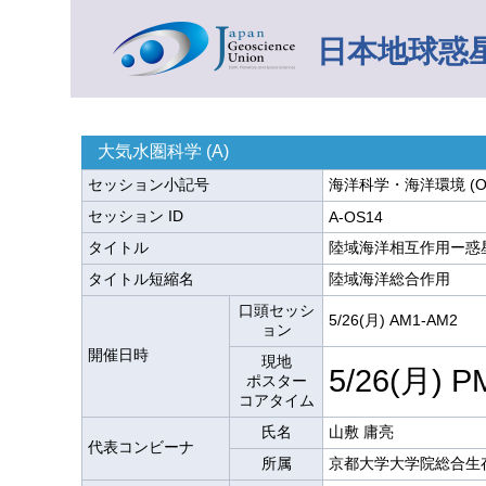
日本地球惑星
大気水圏科学 (A)
セッション小記号
海洋科学・海洋環境 (O
セッション ID
A-OS14
タイトル
陸域海洋相互作用ー惑
タイトル短縮名
陸域海洋総合作用
口頭セッシ
5/26(月) AM1-AM2
ョン
開催日時
現地
5/26(月) P
ポスター
コアタイム
氏名
山敷 庸亮
代表コンビーナ
所属
京都大学大学院総合生