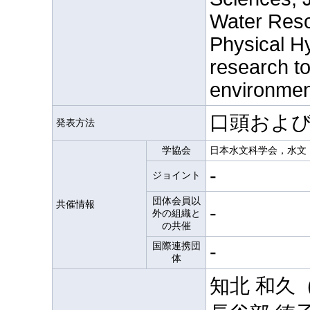
Water Reso
Physical H
research to
environmen
口頭およ
発表方法
学協会
日本水文科学会，水文
-
ジョイント
団体会員以
共催情報
-
外の組織と
の共催
国際連携団
-
体
知北 和久