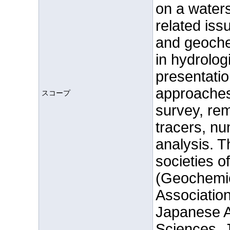
on a waters
related iss
and geoche
in hydrolo
presentatio
approaches
スコープ
survey, re
tracers, nu
analysis. T
societies o
(Geochemic
Associatio
Japanese A
Sciences, 