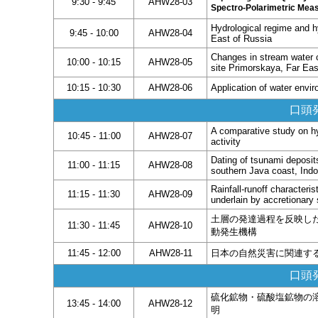
9:30 - 9:45
AHW28-03
Spectro-Polarimetric Me
Hydrological regime and h
9:45 - 10:00
AHW28-04
East of Russia
Changes in stream water 
10:00 - 10:15
AHW28-05
site Primorskaya, Far Eas
10:15 - 10:30
AHW28-06
Application of water env
口頭発
A comparative study on hy
10:45 - 11:00
AHW28-07
activity
Dating of tsunami deposit
11:00 - 11:15
AHW28-08
southern Java coast, Ind
Rainfall-runoff characteri
11:15 - 11:30
AHW28-09
underlain by accretionary
土層の発達過程を反映し
11:30 - 11:45
AHW28-10
動発生機構
11:45 - 12:00
AHW28-11
日本の自然災害に関連す
口頭発
硫化鉱物・硫酸塩鉱物の
13:45 - 14:00
AHW28-12
明