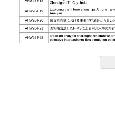
AHW28-P18
Chandigarh Tri-City, India
Exploring the Interrelationships Among Tai
AHW28-P19
Analysis
AHW28-P20
遠賀川流域における主要溶存成分からみた
AHW28-P21
固相抽出法とICP-MSによる河川水中の溶
Trade-off analysis of drought-resistant wate
AHW28-P22
objective interbasin net-flow simulation-opti