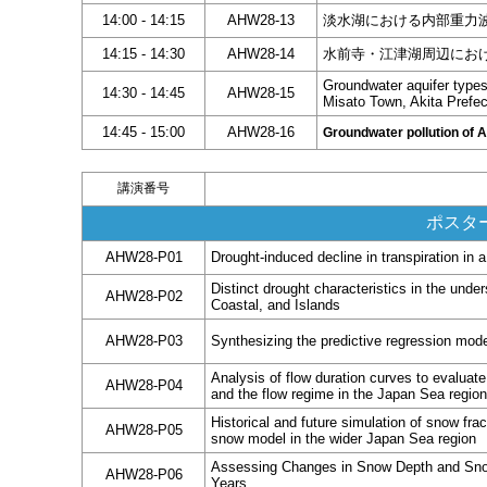
14:00 - 14:15
AHW28-13
淡水湖における内部重力
14:15 - 14:30
AHW28-14
水前寺・江津湖周辺にお
Groundwater aquifer types
14:30 - 14:45
AHW28-15
Misato Town, Akita Prefec
14:45 - 15:00
AHW28-16
Groundwater pollution of Ar
講演番号
ポスター
AHW28-P01
Drought-induced decline in transpiration in
Distinct drought characteristics in the unde
AHW28-P02
Coastal, and Islands
AHW28-P03
Synthesizing the predictive regression model
Analysis of flow duration curves to evaluat
AHW28-P04
and the flow regime in the Japan Sea region
Historical and future simulation of snow fr
AHW28-P05
snow model in the wider Japan Sea region
Assessing Changes in Snow Depth and Sno
AHW28-P06
Years