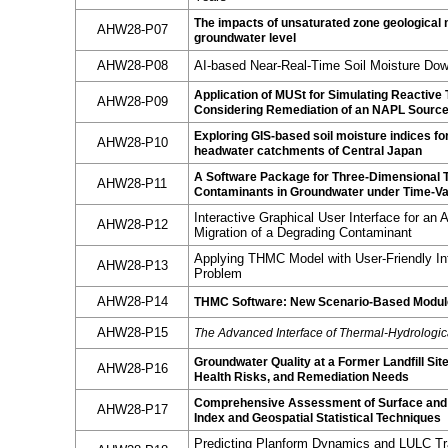
The impacts of unsaturated zone geological m
AHW28-P07
groundwater level
AHW28-P08
AI-based Near-Real-Time Soil Moisture Dow
Application of MUSt for Simulating Reactive
AHW28-P09
Considering Remediation of an NAPL Source
Exploring GIS-based soil moisture indices f
AHW28-P10
headwater catchments of Central Japan
A Software Package for Three-Dimensional T
AHW28-P11
Contaminants in Groundwater under Time-Va
Interactive Graphical User Interface for an
AHW28-P12
Migration of a Degrading Contaminant
Applying THMC Model with User-Friendly Int
AHW28-P13
Problem
AHW28-P14
THMC Software: New Scenario-Based Module 
AHW28-P15
The Advanced Interface of Thermal-Hydrologi
Groundwater Quality at a Former Landfill Sit
AHW28-P16
Health Risks, and Remediation Needs
Comprehensive Assessment of Surface and G
AHW28-P17
Index and Geospatial Statistical Techniques
Predicting Planform Dynamics and LULC Tran