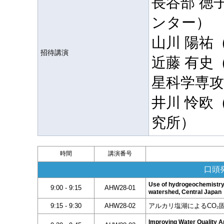
長谷部 徳
ンター）
山川 陽祐
招待講演
近藤 有史
星科学専攻
井川 怜欧
究所）
時間
講演番号
口頭発
Use of hydrogeochemistry 
9:00 - 9:15
AHW28-01
watershed, Central Japan
9:15 - 9:30
AHW28-02
アルカリ塩湖によるCO₂固定
Improving Water Quality A