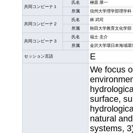
氏名
榊原 厚一
共同コンビーナ１
所属
信州大学理学部理学科
氏名
林 武司
共同コンビーナ２
所属
秋田大学教育文化学部
氏名
福士 圭介
共同コンビーナ３
所属
金沢大学環日本海域環
E
セッション言語
We focus o
environmen
hydrologica
surface, s
hydrologica
natural an
systems, 3