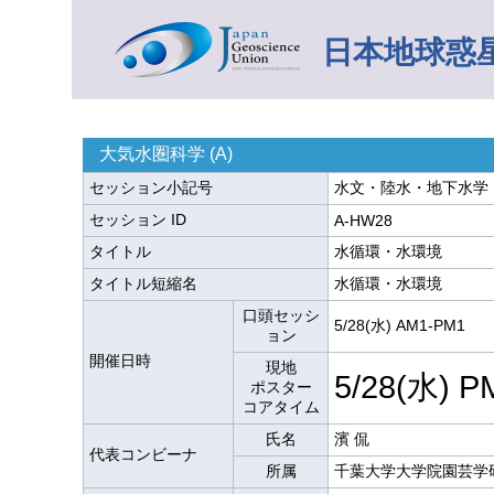
日本地球惑星
大気水圏科学 (A)
セッション小記号
水文・陸水・地下水学・
セッション ID
A-HW28
タイトル
水循環・水環境
タイトル短縮名
水循環・水環境
口頭セッシ
5/28(水) AM1-PM1
ョン
開催日時
現地
5/28(水) P
ポスター
コアタイム
氏名
濱 侃
代表コンビーナ
所属
千葉大学大学院園芸学