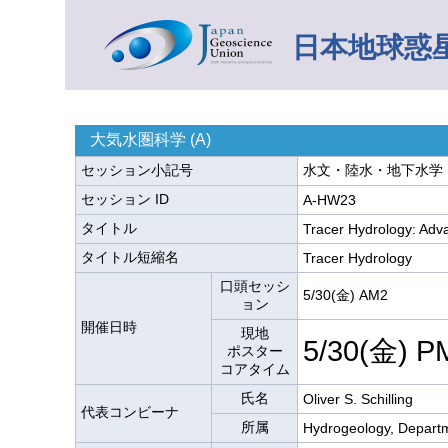
日本地球惑星
大気水圏科学 (A)
セッション小記号
水文・陸水・地下水学・
セッション ID
A-HW23
タイトル
Tracer Hydrology: Adv
タイトル短縮名
Tracer Hydrology
口頭セッシ
5/30(金) AM2
ョン
開催日時
現地
5/30(金) P
ポスター
コアタイム
氏名
Oliver S. Schilling
代表コンビーナ
所属
Hydrogeology, Departme