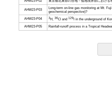
AHW23-P02
東京都北東部の台地－低地境界部における
Long-term on-line gas monitoring at Mt. Fuj
AHW23-P03
geochemical perspective)?
3
36
129
AHW23-P04
H,
Cl and
I in the underground of K
AHW23-P05
Rainfall-runoff process in a Tropical Head