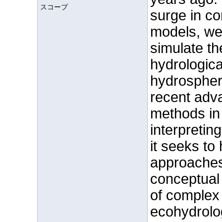
スコープ
surge in c
models, we 
simulate th
hydrologica
hydrospher
recent adv
methods in
interpreting
it seeks to 
approaches
conceptual 
of complex 
ecohydrolo