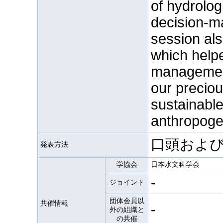
of hydrolog
decision-ma
session als
which help
management
our precio
sustainable
anthropogen
口頭およ
発表方法
学協会
日本水文科学会
-
ジョイント
団体会員以
共催情報
-
外の組織と
の共催