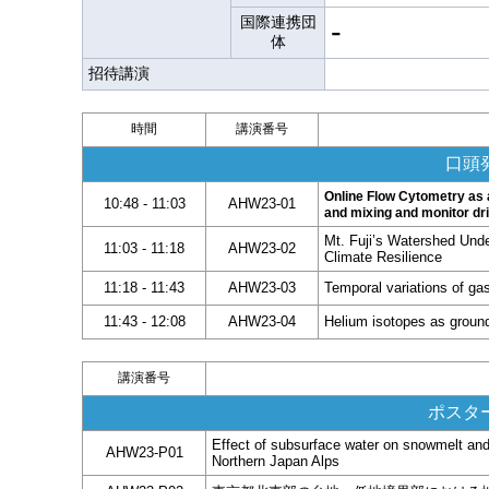
国際連携団
-
体
招待講演
時間
講演番号
口頭発
Online Flow Cytometry as a
10:48 - 11:03
AHW23-01
and mixing and monitor dri
Mt. Fuji’s Watershed Und
11:03 - 11:18
AHW23-02
Climate Resilience
11:18 - 11:43
AHW23-03
Temporal variations of ga
11:43 - 12:08
AHW23-04
Helium isotopes as ground
講演番号
ポスター
Effect of subsurface water on snowmelt and 
AHW23-P01
Northern Japan Alps