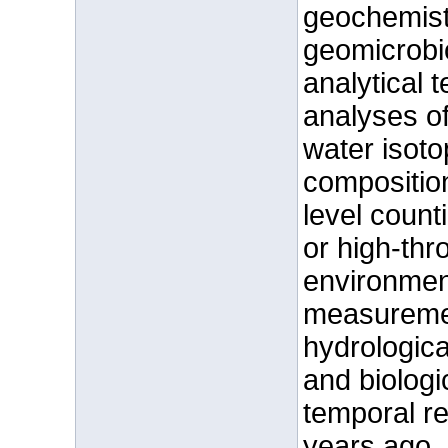
geochemist
geomicrobi
analytical 
analyses of
water isot
compositions
level count
or high-th
environmen
measuremen
hydrologica
and biologi
temporal re
years ago. 