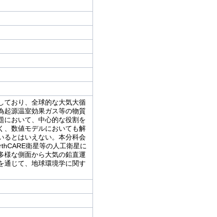
しており、全球的な⼤気⼤循
為起源温室効果ガス等の物質
題において、中⼼的な役割を
く、数値モデルにおいても解
いるとはいえない。本分科会
hCARE衛星等の人工衛星に
多様な側⾯から⼤気の鉛直運
を通じて、地球環境学に関す