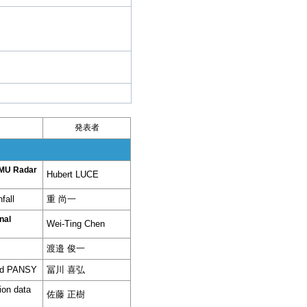
発表者
m MU Radar
Hubert LUCE
fall
重 尚一
nal
Wei-Ting Chen
渡邉 俊一
and PANSY
冨川 喜弘
ion data
佐藤 正樹