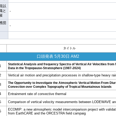
員以
織と
-
催
携団
-
タイトル
口頭発表 5月30日 AM2
Statistical Analysis and frequency Spectra of Vertical Air Velocities fro
1
Data in the Tropopause-Stratosphere (1987-2024)
2
Vertical air motion and precipitation processes in shallow-type heavy rain
The Opportunity to Investigate the Atmospheric Vertical Motion From Diur
3
Convection over Complex Topography of Tropical Mountainous Islands
4
Entrainment rate of convective thermal
5
Comparison of vertical velocity measurements between LODEWAVE 
ECOMIP: a new atmospheric model intercomparison project with validat
6
from EarthCARE and the ORCESTRA field campaig