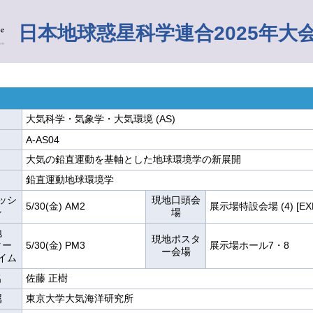
日本地球惑星科学連合2025年大
大気科学・気象学・大気環境 (AS)
A-AS04
大気の鉛直運動を基軸とした地球環境学の新展開
鉛直運動地球環境学
ッシ
現地口頭会
5/30(金) AM2
展示場特設会場 (4) [EX
ン
場
地
現地ポスタ
ター
5/30(金) PM3
展示場ホール7・8
ー会場
イム
名
佐藤 正樹
属
東京大学大気海洋研究所