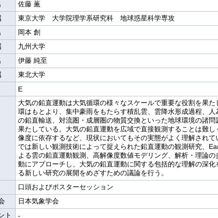
名
佐藤 薫
属
東京大学 大学院理学系研究科 地球惑星科学専攻
名
岡本 創
属
九州大学
名
伊藤 純至
属
東北大学
E
⼤気の鉛直運動は⼤気循環の様々なスケールで重要な役割を果た
環はもとより、集中豪⾬をもたらす積乱雲、雲降⽔形成過程、⼈
の鉛直輸送、対流圏・成層圏の物質交換といった地球環境の諸問
果たしている。⼤気の鉛直運動を広域で直接観測することは難し
像度に依存するなど、現状においてもその実態がよく理解されて
では新しい観測技術によって捉えられた鉛直運動の観測研究、Eart
よる雲の鉛直運動観測、⾼解像度数値モデリング、解析・理論の
動にアプローチし、⼤気の鉛直運動に関する包括的な理解の深化
る新しい研究の展開をめざすための議論を⾏う。
口頭およびポスターセッション
会
日本気象学会
ント
-