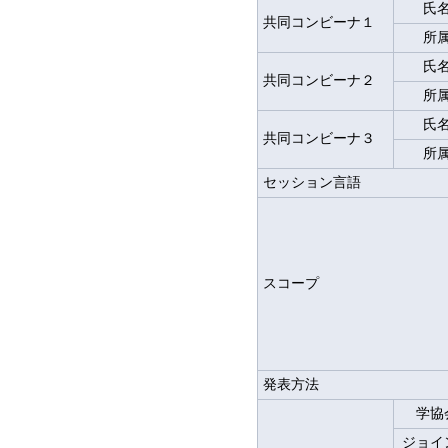
氏
共同コンビーナ１
所
氏
共同コンビーナ２
所
氏
共同コンビーナ３
所
セッション言語
スコープ
発表方法
学協
ジョイ