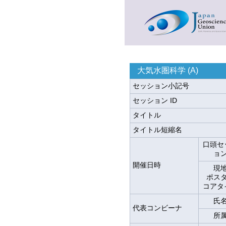
大気水圏科学 (A)
セッション小記号
セッション ID
タイトル
タイトル短縮名
口頭セ
ョ
開催日時
現
ポス
コアタ
氏
代表コンビーナ
所