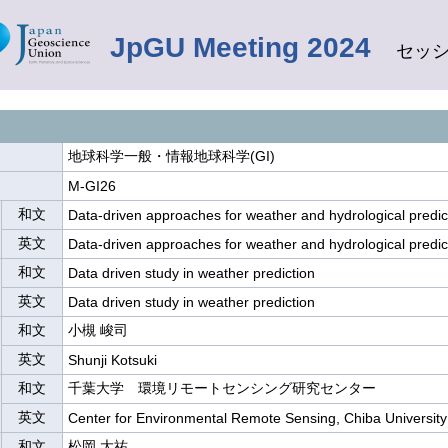
JpGU Meeting 2024
セッ
地球科学一般・情報地球科学(GI)
M-GI26
和文
Data-driven approaches for weather and hydrological predic
英文
Data-driven approaches for weather and hydrological predic
和文
Data driven study in weather prediction
英文
Data driven study in weather prediction
和文
小槻 峻司
英文
Shunji Kotsuki
和文
千葉大学 環境リモートセンシング研究センター
英文
Center for Environmental Remote Sensing, Chiba University
和文
松岡 大祐