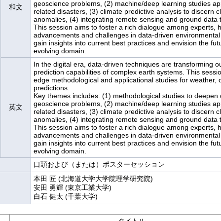
geoscience problems, (2) machine/deep learning studies ap
和文
related disasters, (3) climate predictive analysis to discern cl
anomalies, (4) integrating remote sensing and ground data to
This session aims to foster a rich dialogue among experts, hi
advancements and challenges in data-driven environmental mo
gain insights into current best practices and envision the futur
In the digital era, data-driven techniques are transforming 
prediction capabilities of complex earth systems. This sessio
edge methodological and applicational studies for weather, c
predictions.

Key themes includes: (1) methodological studies to deepen 
geoscience problems, (2) machine/deep learning studies ap
英文
related disasters, (3) climate predictive analysis to discern cl
anomalies, (4) integrating remote sensing and ground data to
This session aims to foster a rich dialogue among experts, hi
advancements and challenges in data-driven environmental mo
gain insights into current best practices and envision the futur
口頭および（または）ポスターセッション
本田 匠 (北海道大学大学院理学研究院)
安田 勇輝 (東京工業大学)
白石 健太 (千葉大学)