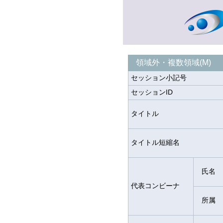
領域外・複数領域(M)
セッション小記号
セッションID
タイトル
タイトル短縮名
氏名
代表コンビーナ
所属