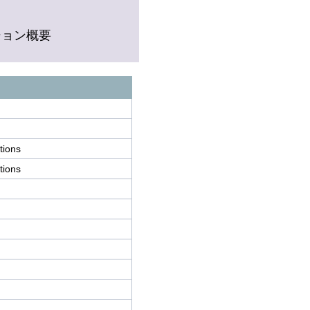
ション概要
tions
tions