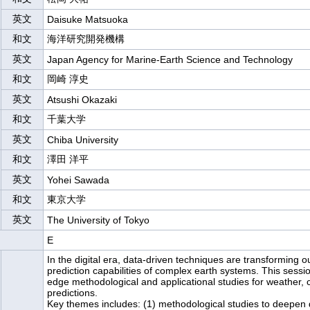
英文
Daisuke Matsuoka
和文
海洋研究開発機構
英文
Japan Agency for Marine-Earth Science and Technology
和文
岡崎 淳史
英文
Atsushi Okazaki
和文
千葉大学
英文
Chiba University
和文
澤田 洋平
英文
Yohei Sawada
和文
東京大学
英文
The University of Tokyo
E
In the digital era, data-driven techniques are transforming 
prediction capabilities of complex earth systems. This sessio
edge methodological and applicational studies for weather, c
predictions.

Key themes includes: (1) methodological studies to deepen 