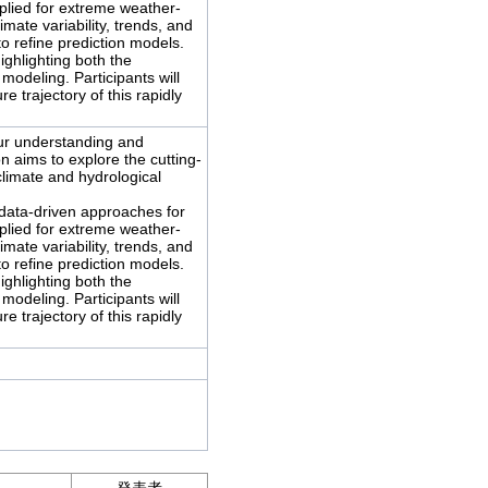
plied for extreme weather-
imate variability, trends, and 
 refine prediction models.

ghlighting both the 
deling. Participants will 
e trajectory of this rapidly 
our understanding and 
n aims to explore the cutting-
limate and hydrological 
data-driven approaches for 
plied for extreme weather-
imate variability, trends, and 
 refine prediction models.

ghlighting both the 
deling. Participants will 
e trajectory of this rapidly 