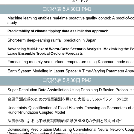
タイトル
口頭発表 5月30日 PM1
Machine learning enables real-time proactive quality control: A proof-of-c
study
Predictability of climate tipping: data assimilation
approach
Short-term deep-learning rainfall prediction in Japan
Advancing Multi-Hazard Worst-Case Scenario Analysis: Maximizing the Pot
Large Ensemble Tropical Cyclone Forecasts
Forecasting monthly sea surface temperature using Koopman mode dec
Earth System Modeling in Latent Space: A Time-Varying Parameter App
口頭発表 5月30日 PM2
Super-Resolution Data Assimilation Using Denoising Diffusion Probabilis
台風予測改善のための衛星観測を用いた大気モデルのパラメータ推定
Uncertainty Quantification of Flood Hazards Focusing on Parameters of a
Runoff-Inundation Coupled Model
深層学習による北半球夏期季節内変動(BSISO)の予測と説明可能性
Downscaling Precipitation Data using Convolutional Neural Network Coup
Wasserstein Generative Adversarial Networks