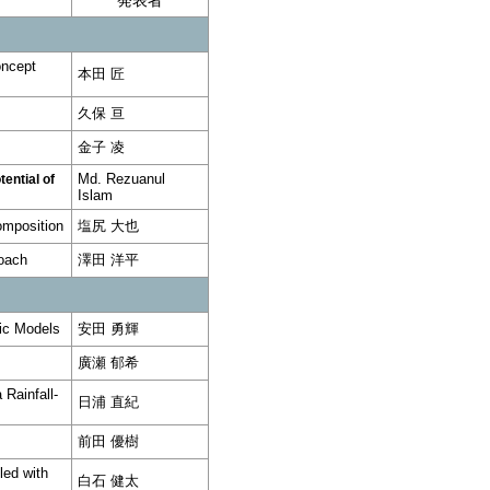
発表者
oncept
本田 匠
久保 亘
金子 凌
Md. Rezuanul
ential of
Islam
omposition
塩尻 大也
roach
澤田 洋平
tic Models
安田 勇輝
廣瀬 郁希
 Rainfall-
日浦 直紀
前田 優樹
led with
白石 健太