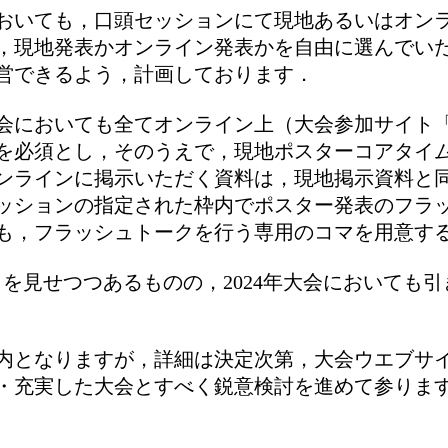
においても，口頭セッションにて現地あるいはオンラ
，現地発表かオンライン発表かを自由に選んでい
営できるよう，計画しております．
大会においても全てオンライン上（大会参加サイト「C
を必須とし，そのうえで，現地ポスターコアタイ
ンラインに掲示いただく資料は，現地掲示資料と同
ッションの指定された枠内でポスター発表のフラ
も，フラッシュトークを行う専用のコマを用意す
ち着きを見せつつあるものの，2024年大会において
内となりますが，詳細は決定次第，大会ウエブサ
・充実した大会とすべく鋭意検討を進めて参りま