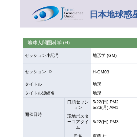
日本地球惑星
地球人間圏科学 (H)
セッション小記号
地形学 (GM)
セッション ID
H-GM03
タイトル
地形
タイトル短縮名
地形
口頭セッシ
5/22(日) PM2
ョン
5/23(月) AM1
開催日時
現地ポスタ
ーコアタイ
5/22(日) PM3
ム
氏名
齋藤 仁