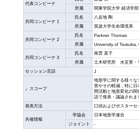
代表コンビーナ
所属
関東学院大学 経済学部
氏名
八反地 剛
共同コンビーナ 1
所属
筑波大学生命環境系
氏名
Parkner Thomas
共同コンビーナ 2
所属
University of Tsukuba,
氏名
南雲 直子
共同コンビーナ 3
所属
土木研究所 水災害・
セッション言語
J
地形学に関する様々な
害やその軽減，特に日
』スコープ
間活動と地形変化の関
語で発表・議論されま
発表方法
口頭およびポスターセ
学協会
日本地形学連合
共催情報
ジョイント
-