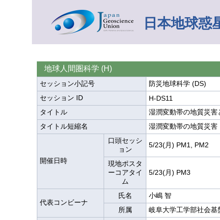
日本地球惑星
地球人間圏科学 (H)
セッション小記号
防災地球科学 (DS)
セッション ID
H-DS11
タイトル
湿潤変動帯の地質災害
タイトル短縮名
湿潤変動帯の地質災害
口頭セッシ
5/23(月) PM1, PM2
ョン
開催日時
現地ポスタ
ーコアタイ
5/23(月) PM3
ム
氏名
小嶋 智
代表コンビーナ
所属
岐阜大学工学部社会基