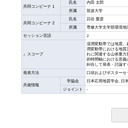
氏名
内田 太郎
共同コンビーナ 1
所属
筑波大学
氏名
苅谷 愛彦
共同コンビーナ 2
所属
専修大学文学部環境地
セッション言語
J
湿潤変動帯では地震、
潤変動帯における地質
』スコープ
れに関連する山体重力
的時間軸における意義
糾合して発表・討論す
発表方法
口頭およびポスターセ
学協会
日本応用地質学会, 日
共催情報
ジョイント
-