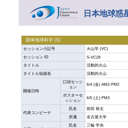
日本地球惑星
固体地球科学 (S)
セッション小記号
火山学 (VC)
セッション ID
S-VC28
タイトル
活動的火山
タイトル短縮名
活動的火山
口頭セッシ
6/4 (金) AM2-PM2
ョン
開催日時
ポスターセ
6/5 (土) PM3
ッション
氏名
前田 裕太
代表コンビーナ
所属
名古屋大学
氏名
三輪 学央