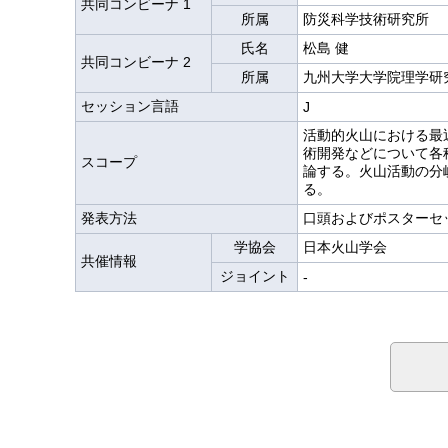
共同コンビーナ 1
所属
防災科学技術研究所
氏名
松島 健
共同コンビーナ 2
所属
九州大学大学院理学研
セッション言語
J
活動的火山における最
術開発などについて各
スコープ
論する。火山活動の分
る。
発表方法
口頭およびポスターセ
学協会
日本火山学会
共催情報
ジョイント
-