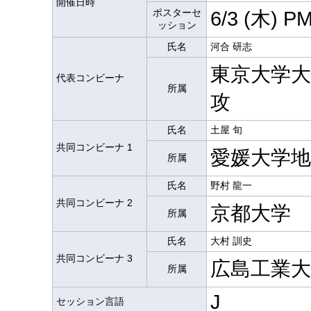
開催日時
ポスターセ
6/3 (木) P
ッション
氏名
河合 研志
東京大学大
代表コンビーナ
所属
攻
氏名
土屋 旬
共同コンビーナ 1
愛媛大学
所属
氏名
野村 龍一
共同コンビーナ 2
京都大学
所属
氏名
大村 訓史
共同コンビーナ 3
広島工業大
所属
J
セッション言語