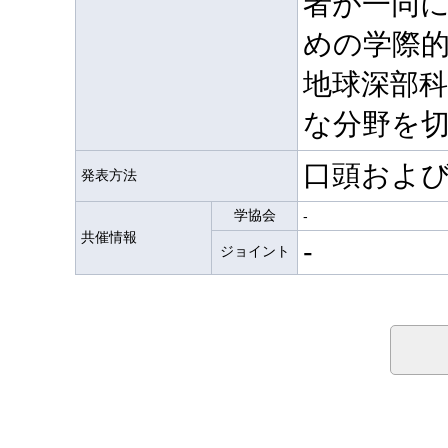
者が一同
めの学際
地球深部
な分野を
口頭およ
発表方法
学協会
-
共催情報
-
ジョイント