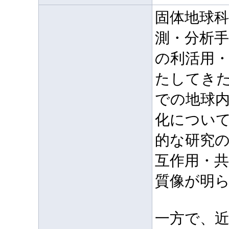
固体地球
測・分析
の利活用
たしてき
での地球
化につい
的な研究
互作用・
質像が明
一方で、