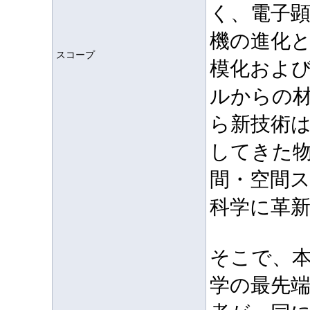
く、電子
機の進化
スコープ
模化およ
ルからの
ら新技術
してきた
間・空間
科学に革
そこで、
学の最先