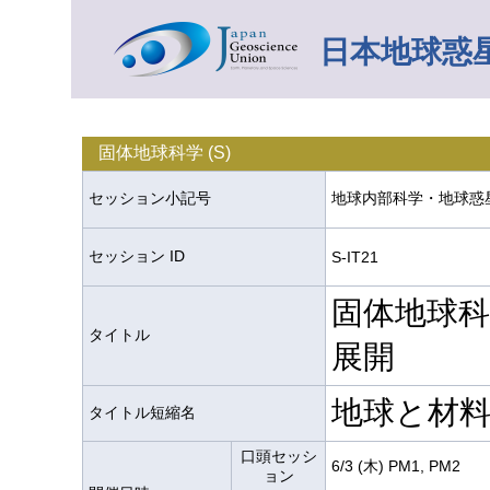
日本地球惑星
固体地球科学 (S)
セッション小記号
地球内部科学・地球惑星テ
セッション ID
S-IT21
固体地球
タイトル
展開
地球と材
タイトル短縮名
口頭セッシ
6/3 (木) PM1, PM2
ョン