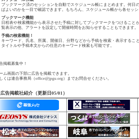
ブックマーク済のセッションを自動でスケジュール帳にまとめます。何日
ばよいのかを一目で確認できます。もちろん、スケジュール帳から各セッシ
ブックマーク機能
日程表や検索機能から表示させた予稿に対してブックマークをつけること
覧表示の他、アラートを設定して開催時間をお知らせすることもできます。
予稿の検索機能！
キーワード、氏名、所属、開催日、分野などから予稿を検索・表示するこ
タイトルや予稿本文からの任意のキーワード検索も可能です。
告掲載募集中！
ーム画面の下部に広告を掲載できます。
しくは連合事務局（office@jpgu.org）までお問合せください。
広告掲載社紹介（更新日05/01）