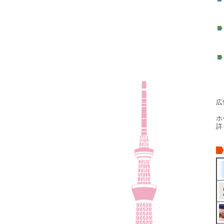
広
ホ
詳