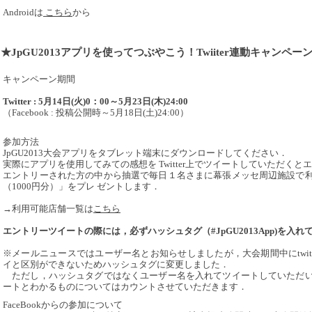
Androidは
こちら
から
★JpGU2013アプリを使ってつぶやこう！Twiiter連動キャンペー
キャンペーン期間
Twitter : 5月14日(火)0：00～5月23日(木)24:00
（Facebook : 投稿公開時～5月18日(土)24:00）
参加方法
JpGU2013大会アプリをタブレット端末にダウンロードしてください．
実際にアプリを使用してみての感想を Twitter上でツイートしていただくと
エントリーされた方の中から抽選で毎日１名さまに幕張メッセ周辺施設で
（1000円分）」をプレ ゼントします．
→利用可能店舗一覧は
こちら
エントリーツイートの際には，必ずハッシュタグ（#JpGU2013App)を入れ
※メールニュースではユーザー名とお知らせしましたが，大会期間中にtwit
イと区別ができないためハッシュタグに変更しました．
ただし，ハッシュタグではなくユーザー名を入れてツイートしていただい
ートとわかるものについてはカウントさせていただきます．
FaceBookからの参加について