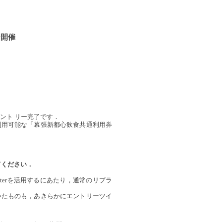
ン開催
エント リー完了です．
利用可能な「幕張新都心飲食共通利用券
てください．
terを活用するにあたり，通常のリプラ
たものも，あきらかにエントリーツイ