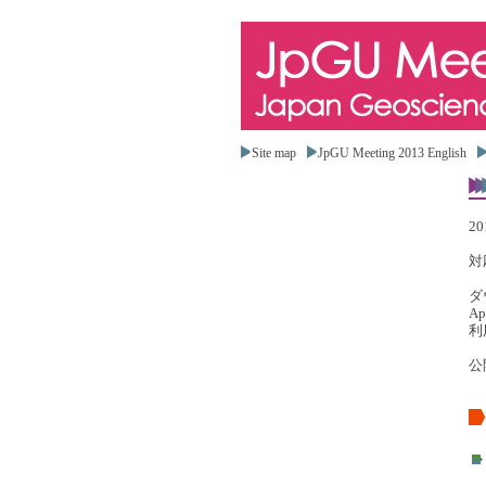
Site map
JpGU Meeting 2013 English
2
対
ダ
A
利
公