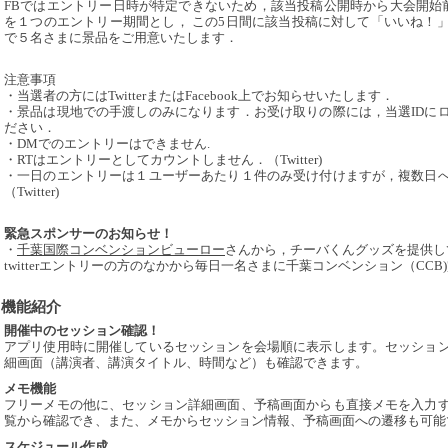
FBではエントリー日時が特定できないため，該当投稿公開時から大会開始前カウ
を１つのエントリー期間とし， この5日間に該当投稿に対して「いいね！
で５名さまに景品をご用意いたします．
注意事項
・当選者の方にはTwitterまたはFacebook上でお知らせいたします．
・景品は現地での手渡しのみになります．お受け取りの際には，当選IDに
ださい．
・DMでのエントリーはできません.
・RTはエントリーとしてカウントしません．（Twitter)
・一日のエントリーは１ユーザーあたり１件のみ受け付けますが，複数日
（Twitter)
緊急スポンサーのお知らせ！
・
千葉国際コンベンションビューロー
さんから，チーバくんグッズを提供し
twitterエントリーの方のなかから毎日一名さまに千葉コンベンション（CC
機能紹介
開催中のセッション確認！
アプリ使用時に開催しているセッションを会場順に表示します。セッショ
細画面（講演者、講演タイトル、時間など）も確認できます。
メモ機能
フリーメモの他に、セッション詳細画面、予稿画面からも直接メモを入力
覧から確認でき、また、メモからセッション情報、予稿画面への遷移も可能
スケジュール作成